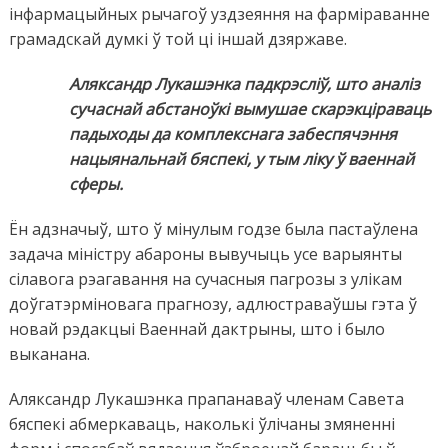
інфармацыйных рычагоў уздзеяння на фарміраванне
грамадскай думкі ў той ці іншай дзяржаве.
Аляксандр Лукашэнка падкрэсліў, што аналіз
сучаснай абстаноўкі вымушае скарэкціраваць
падыходы да комплекснага забеспячэння
нацыянальнай бяспекі, у тым ліку ў ваеннай
сферы.
Ён адзначыў, што ў мінулым годзе была пастаўлена
задача міністру абароны вывучыць усе варыянты
сілавога рэагавання на сучасныя пагрозы з улікам
доўгатэрміновага прагнозу, адлюстраваўшы гэта ў
новай рэдакцыі Ваеннай дактрыны, што і было
выканана.
Аляксандр Лукашэнка прапанаваў членам Савета
бяспекі абмеркаваць, наколькі ўлічаны змяненні