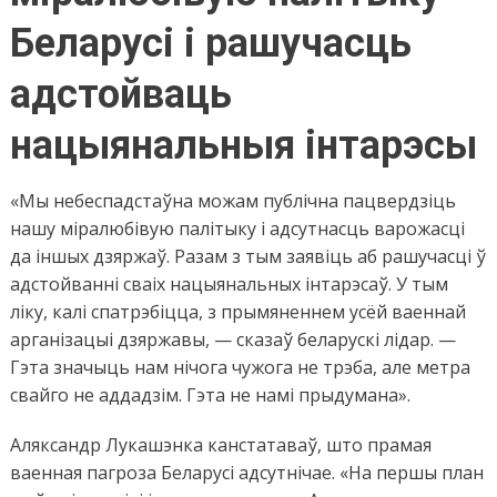
Беларусі і рашучасць
адстойваць
нацыянальныя інтарэсы
«Мы небеспадстаўна можам публічна пацвердзіць
нашу міралюбівую палітыку і адсутнасць варожасці
да іншых дзяржаў. Разам з тым заявіць аб рашучасці ў
адстойванні сваіх нацыянальных інтарэсаў. У тым
ліку, калі спатрэбіцца, з прымяненнем усёй ваеннай
арганізацыі дзяржавы, — сказаў беларускі лідар. —
Гэта значыць нам нічога чужога не трэба, але метра
свайго не аддадзім. Гэта не намі прыдумана».
Аляксандр Лукашэнка канстатаваў, што прамая
ваенная пагроза Беларусі адсутнічае. «На першы план