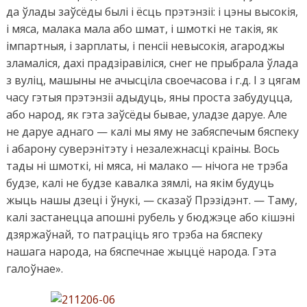
да ўлады заўсёды былі і ёсць прэтэнзіі: і цэны высокія,
і мяса, малака мала або шмат, і шмоткі не такія, як
імпартныя, і зарплаты, і пенсіі невысокія, агароджы
зламаліся, дахі прадзіравіліся, снег не прыбрала ўлада
з вуліц, машыны не ачысціла своечасова і г.д. І з цягам
часу гэтыя прэтэнзіі адыдуць, яны проста забудуцца,
або народ, як гэта заўсёды бывае, уладзе даруе. Але
не даруе аднаго — калі мы яму не забяспечым бяспеку
і абарону суверэнітэту і незалежнасці краіны. Вось
тады ні шмоткі, ні мяса, ні малако — нічога не трэба
будзе, калі не будзе кавалка зямлі, на якім будуць
жыць нашы дзеці і ўнукі, — сказаў Прэзідэнт. — Таму,
калі застанецца апошні рубель у бюджэце або кішэні
дзяржаўнай, то патраціць яго трэба на бяспеку
нашага народа, на бяспечнае жыццё народа. Гэта
галоўнае».