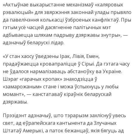
«Актыўнае выкарыстанне механізмаў «каляровых
рэвалюцый» для звяржэння законнай улады прывяло
да павелічэння колькасці ўзброеных канфліктаў. Пры
гэтым усё часцей дасягненне палітычных мэт
адбываецца шляхам падрыву дзяржавы знутры», —
адзначыў беларускі лідар.
«У стан хаосу ўведзены Ірак, Лівія, Емен,
прадаўжаецца кровапраліцце ў Сірыі. Да гэтага часу
не ўдалося нармалізаваць абстаноўку ва Украіне.
Шэраг «гарачых кропак» знаходзіцца ў
«замарожаным» стане і можа ўспыхнуць у любы
момант», — канстатаваў кіраўнік беларускай
дзяржавы.
Прэзідэнт адзначыў, што тэрарызм захліснуў увесь
свет, ад еўрапейскага кантынента да Злучаных
Штатаў Амерыкі, а паток бежанцаў, якія бягуць ад