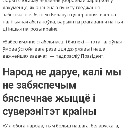
форм і спосабаў вядзення ўзброенай барацьбы ў
дакуменце, як ацэнена з пункту гледжання
забеспячэння бяспекі Беларусі цяперашняя ваенна-
палітычная абстаноўка, варыянты рэагавання на тыя
ці іншыя пагрозы краіне.
«Забеспячэнне стабільнасці і бяспекі — гэта галоўная
ўмова ўстойлівага развіцця дзяржавы і наша
важнейшая задача», — падкрэсліў Прэзідэнт.
Народ не даруе, калі мы
не забяспечым
бяспечнае жыццё і
суверэнітэт краіны
«У любога народа, тым больш нашага, беларускага,