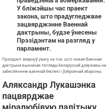
праведзенага абмеркавання.
У бліжэйшы час праект
закона, што прадугледжвае
зацвярджэнне Ваеннай
дактрыны, будзе ўнесены
Прэзідэнтам на разгляд у
парламент.
Прэзідэнт звярнуў увагу на тое, што новая Ваенная
дактрына вызначае погляды беларускай дзяржавы на
забеспячэнне ваеннай бяспекі і ўзброенай абароны.
Аляксандр Лукашэнка
пацвярджае
міралюбівую палітыку