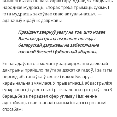
выйшлі выклікі іншага характару. Аднак, як сведчыць
народная мудрасць, «порах трэба трымаць сухім». І
гэта мудрасць захоўвае сваю актуальнасць», —
адзначыў кіраўнік дзяржавы.
Прэзідэнт звярнуў увагу на тое, што новая
Ваенная дактрына вызначае погляды
беларускай дзяржавы на забеспячэнне
ваеннай бяспекі і ўзброенай абароны.
Ён нагадаў, што з моманту зацвярджэння дзеючай
дактрыны прайшло паўтара дзясятка гадоў, і за гэты
перыяд абстаноўка ў свеце і вакол Беларусі
кардынальна змянілася. У прыватнасці, абвастрыліся
супярэчнасці сусветных і рэгіянальных цэнтраў сілы ў
барацьбе за перадзел сфер уплыву і імкненне
адстойваць свае геапалітычныя інтарэсы рознымі
спосабамі.