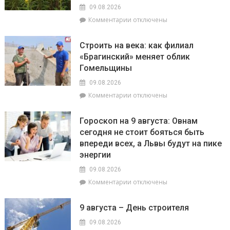
по
09.08.2026
12
к
Комментарии
отключены
августа
записи
пройдут
На
плановые
Строить на века: как филиал
Гомельщине
отключения
«Брагинский» меняет облик
зафиксировано
электроэнергии
Гомельщины
появление
опасного
09.08.2026
сорняка
к
Комментарии
отключены
–
записи
амброзии
Строить
полыннолистной
Гороскоп на 9 августа: Овнам
на
сегодня не стоит бояться быть
века:
впереди всех, а Львы будут на пике
как
филиал
энергии
«Брагинский»
09.08.2026
меняет
к
Комментарии
отключены
облик
записи
Гомельщины
Гороскоп
9 августа – День строителя
на
9
09.08.2026