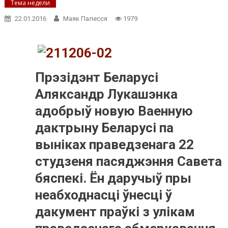
Тема недели
22.01.2016
Маяк Палесся
1979
Прэзідэнт Беларусі
Аляксандр Лукашэнка
адобрыў новую Ваенную
дактрыну Беларусі па
выніках праведзенага 22
студзеня пасяджэння Савета
бяспекі. Ён даручыў пры
неабходнасці ўнесці ў
дакумент праўкі з улікам