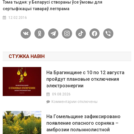
Тэма тыдня: у Беларусі створаны ўсе ўмовы для
сертыфікацыі тавараў легпрама
12.02.2016
vkontakte
odnoklassniki
telegram
instagram
tiktok
facebook
viber
СТУЖКА НАВІН
На Брагинщине с 10 по 12 августа
пройдут плановые отключения
электроэнергии
09.08.2026
к
Комментарии
отключены
записи
На
На Гомельщине зафиксировано
Брагинщине
появление опасного сорняка –
с
амброзии полыннолистной
10