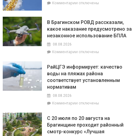
августа:
к
Комментарии
отключены
Овнам
записи
сегодня
9
не
августа
В Брагинском РОВД рассказали,
стоит
–
какое наказание предусмотрено за
бояться
День
быть
незаконное использование БПЛА
строителя
впереди
08.08.2026
всех,
к
Комментарии
отключены
а
записи
Львы
В
будут
РайЦГЭ информирует: качество
Брагинском
на
воды на пляжах района
РОВД
пике
соответствует установленным
рассказали,
энергии
какое
нормативам
наказание
08.08.2026
предусмотрено
к
Комментарии
отключены
за
записи
незаконное
РайЦГЭ
использование
С 20 июля по 20 августа на
информирует:
БПЛА
Брагинщине проходит районный
качество
смотр-конкурс «Лучшая
воды