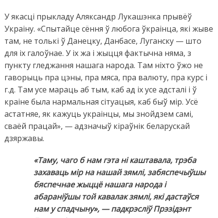
У якасці прыкладу Аляксандр Лукашэнка прывёў
Украіну. «Спытайце сёння ў любога ўкраінца, які жыве
там, не толькі ў Данецку, Данбасе, Луганску — што
для іх галоўнае. У іх жа і жыцця фактычна няма, з
пункту гледжання нашага народа. Там ніхто ўжо не
гаворыць пра цэны, пра мяса, пра валюту, пра курс і
г.д. Там усе мараць аб тым, каб ад іх усе адсталі і ў
краіне была нармальная сітуацыя, каб быў мір. Усё
астатняе, як кажуць украінцы, мы знойдзем самі,
сваёй працай», — адзначыў кіраўнік беларускай
дзяржавы.
«Таму, чаго б нам гэта ні каштавала, трэба
захаваць мір на нашай зямлі, забяспечыўшы
бяспечнае жыццё нашага народа і
абараніўшы той кавалак зямлі, які дастаўся
нам у спадчыну», — падкрэсліў Прэзідэнт