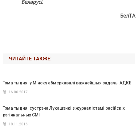
Беларусі.
БелТА
ЧИТАЙТЕ ТАКЖЕ:
Тэма тыдня: у Мінску абмеркавалі важнейшыя задачы АДКБ
16.06.2017
Тэма тыдня: сустрэча Лукашэнкі з журналістамі расійскіх
рэгіянальных СМІ
18.11.2016