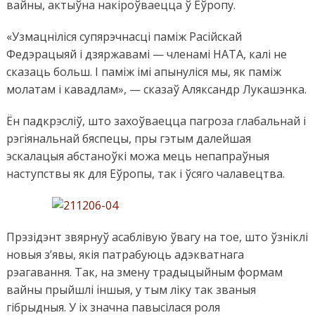
вайны, актыўна накіроўваецца ў Еўропу.
«Узмацніліся супярэчнасці паміж Расійскай
Федэрацыяй і дзяржавамі — членамі НАТА, калі не
сказаць больш. І паміж імі апынуліся мы, як паміж
молатам і кавадлам», — сказаў Аляксандр Лукашэнка.
Ён падкрэсліў, што захоўваецца пагроза глабальнай і
рэгіянальнай бяспецы, пры гэтым далейшая
эскалацыя абстаноўкі можа мець непапраўныя
наступствы як для Еўропы, так і ўсяго чалавецтва.
Прэзідэнт звярнуў асаблівую ўвагу на тое, што ўзніклі
новыя з’явы, якія патрабуюць адэкватнага
рэагавання. Так, на змену традыцыйным формам
вайны прыйшлі іншыя, у тым ліку так званыя
гібрыдныя. У іх значна павысілася роля