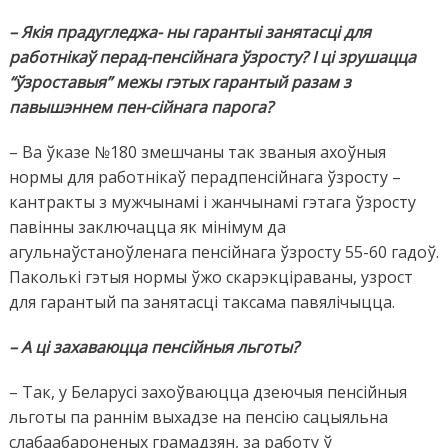
– Якія прадугледжа- ны гарантыі занятасці для
работнікаў перад-пенсійнага ўзросту? І ці зрушацца
“ўзроставыя” межы гэтых гарантый разам з
павышэннем пен-сійнага парога?
– Ва ўказе №180 змешчаны так званыя ахоўныя
нормы для работнікаў перадпенсійнага ўзросту –
кантракты з мужчынамі і жанчынамі гэтага ўзросту
павінны заключацца як мінімум да
агульнаўстаноўленага пенсійнага ўзросту 55-60 гадоў.
Паколькі гэтыя нормы ўжо скарэкціраваны, узрост
для гарантый па занятасці таксама павялічыцца.
– А ці захаваюцца пенсійныя льготы?
– Так, у Беларусі захоўваюцца дзеючыя пенсійныя
льготы па раннім выхадзе на пенсію сацыяльна
слабаабароненых грамадзян, за работу ў