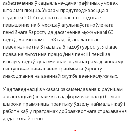
забеспячэння ў сацыяльна-дэмаграфічных умовах,
што змяняюцца. Указам прадугледжваецца з 1
студзеня 2017 года паэтапнае штогадовае
павышэнне на 6 месяцаў агульнаўстаноўленага
пенсійнага ўзросту да дасягнення мужчынамі 63
гадоў, жанчынамі — 58 гадоў; аналагічнае
павелічэнне (на 3 гады за 6 гадоў) узросту, які дае
права на льготныя працоўныя пенсіі і пенсіі за
выслугу гадоў; суразмернае агульнаграмадзянскаму
паступовае павышэнне гранічнага ўзросту
знаходжання на ваеннай службе ваеннаслужачых.
У адпаведнасці з указам рэкамендавана кіраўнікам
арганізацый (незалежна ад форм уласнасці) больш
шырока прымяняць практыку ўдзелу наймальнікаў і
работнікаў у праграмах добраахвотнага страхавання
дадатковай пенсіі.