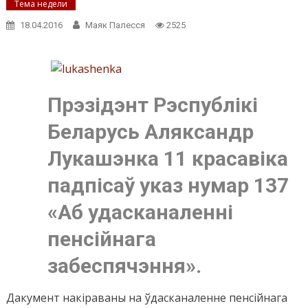
Тема недели
18.04.2016
Маяк Палесся
2525
Прэзідэнт Рэспублікі
Беларусь Аляксандр
Лукашэнка 11 красавіка
падпісаў указ нумар 137
«Аб удасканаленні
пенсійнага
забеспячэння».
Дакумент накіраваны на ўдасканаленне пенсійнага