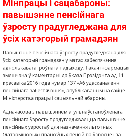
Мінпрацы і сацабароны:
павышэнне пенсійнага
ўзросту прадугледжана для
ўсіх катэгорый грамадзян
Павышэнне пенсійнага ўзросту прадугледжана для
ўсіх катэгорый грамадзян у мэтах забеспячэння
аднолькавага, роўнага падыходу. Такая інфармацыя
змешчана ў каментарыі да ўказа Прэзідэнта ад 11
красавіка 2016 года нумар 137 «Аб удасканаленні
пенсійнага забеспячэння», апублікаваным на сайце
Міністэрства працы і сацыяльнай абароны.
Адначасова з павышэннем агульнаўстаноўленага
пенсійнага ўзросту прадугледжваецца павышэнне
пенсійных узростаў для назначэння льготных
(датэрміновых) працоўных пенсій па ўзросце і за