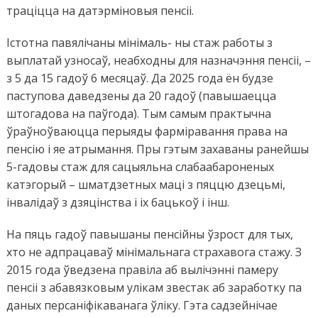
траціцца на датэрміновыя пенсіі.
Істотна павялічаны мінімаль- ны стаж работы з
выплатай узносаў, неабходны для назначэння пенсіі, –
з 5 да 15 гадоў 6 месяцаў. Да 2025 года ён будзе
паступова даведзены да 20 гадоў (павышаецца
штогадова на паўгода). Тым самым практычна
ўраўноўваюцца перыяды фарміравання права на
пенсію і яе атрымання. Пры гэтым захаваны ранейшы
5-гадовы стаж для сацыяльна слабаабароненых
катэгорый – шматдзетных маці з пяццю дзецьмі,
інвалідаў з дзяцінства і іх бацькоў і інш.
На пяць гадоў павышаны пенсійны ўзрост для тых,
хто не адпрацаваў мінімальнага страхавога стажу. З
2015 года ўведзена правіла аб вылічэнні памеру
пенсіі з абавязковым улікам звестак аб заработку па
даных персаніфікаванага ўліку. Гэта садзейнічае