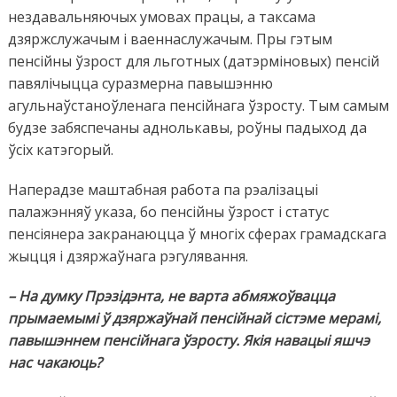
нездавальняючых умовах працы, а таксама
дзяржслужачым і ваеннаслужачым. Пры гэтым
пенсійны ўзрост для льготных (датэрміновых) пенсій
павялічыцца суразмерна павышэнню
агульнаўстаноўленага пенсійнага ўзросту. Тым самым
будзе забяспечаны аднолькавы, роўны падыход да
ўсіх катэгорый.
Наперадзе маштабная работа па рэалізацыі
палажэнняў указа, бо пенсійны ўзрост і статус
пенсіянера закранаюцца ў многіх сферах грамадскага
жыцця і дзяржаўнага рэгулявання.
– На думку Прэзідэнта, не варта абмяжоўвацца
прымаемымі ў дзяржаўнай пенсійнай сістэме мерамі,
павышэннем пенсійнага ўзросту. Якія навацыі яшчэ
нас чакаюць?