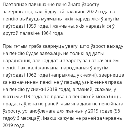
Паэтапнае павышэнне пенсійнага ўзросту
завершыцца, калі ў другой палавіне 2022 года на
пенсію выйдуць мужчыны, якія нарадзіліся ў другім
паўгоддзі 1959 года, і жанчыны, якія нарадзіліся ў
другой палавіне 1964 года.
Пры гэтым трэба звярнуць увагу, што ўзрост выхаду
на пенсію будзе залежаць не толькі ад даты
нараджэння, але і ад даты звароту за назначэннем
пенсіі. Так, калі жанчына, народжаная ў другім
паўгоддзі 1962 года (напрыклад у снежні), звернецца
за назначэннем пенсіі не ў перыяд узнікнення права
на пенсію (у снежні 2018 года), а пазней, скажам, у
лютым 2019 года, то права на пенсію ёй можа быць
прадастаўлена не раней, чым яна дасягне пенсійнага
ўзросту, устаноўленага для жанчын у 2019 годзе (56
гадоў 6 месяцаў), інакш кажучы не раней за чэрвень
2019 года.