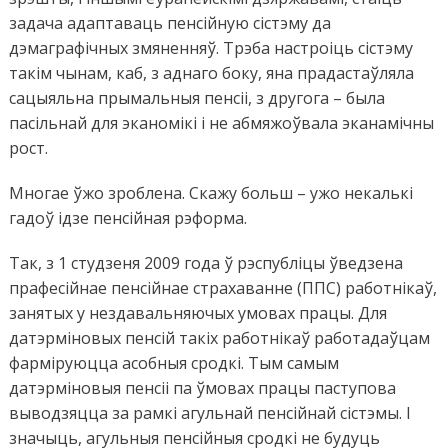
задача адаптаваць пенсійную сістэму да
дэмаграфічных змяненняў. Трэба настроіць сістэму
такім чынам, каб, з аднаго боку, яна прадастаўляла
сацыяльна прымальныя пенсіі, з другога – была
пасільнай для эканомікі і не абмяжоўвала эканамічны
рост.
Многае ўжо зроблена. Скажу больш – ужо некалькі
гадоў ідзе пенсійная рэформа.
Так, з 1 студзеня 2009 года ў рэспубліцы ўведзена
прафесійнае пенсійнае страхаванне (ППС) работнікаў,
занятых у нездавальняючых умовах працы. Для
датэрміновых пенсій такіх работнікаў работадаўцам
фарміруюцца асобныя сродкі. Тым самым
датэрміновыя пенсіі па ўмовах працы паступова
выводзяцца за рамкі агульнай пенсійнай сістэмы. І
значыць, агульныя пенсійныя сродкі не будуць