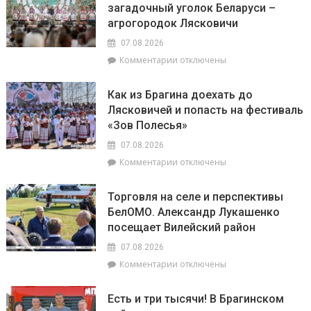
депутатов
загадочный уголок Беларуси –
На
Инной
агрогородок Лясковичи
6
Михаленко
августа
посетили
07.08.2026
на
объекты
к
Комментарии
отключены
уборочной
торговли
записи
в
в
«Зов
Брагинском
сельской
Как из Брагина доехать до
Полесья»
районе
местности
Лясковичей и попасть на фестиваль
приглашает
лидируют
«Зов Полесья»
в
самый
07.08.2026
загадочный
к
Комментарии
отключены
уголок
записи
Беларуси
Как
–
Торговля на селе и перспективы
из
агрогородок
БелОМО. Александр Лукашенко
Брагина
Лясковичи
посещает Вилейский район
доехать
до
07.08.2026
Лясковичей
к
Комментарии
отключены
и
записи
попасть
Торговля
на
Есть и три тысячи! В Брагинском
на
фестиваль