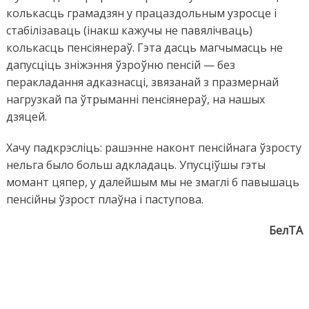
колькасць грамадзян у працаздольным узросце і
стабілізаваць (інакш кажучы не павялічваць)
колькасць пенсіянераў. Гэта дасць магчымасць не
дапусціць зніжэння ўзроўню пенсій — без
перакладання адказнасці, звязанай з празмернай
нагрузкай па ўтрыманні пенсіянераў, на нашых
дзяцей.
Хачу падкрэсліць: рашэнне наконт пенсійнага ўзросту
нельга было больш адкладаць. Упусціўшы гэты
момант цяпер, у далейшым мы не змаглі б павышаць
пенсійны ўзрост плаўна і паступова.
БелТА