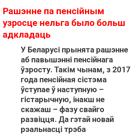
Рашэнне па пенсійным
узросце нельга было больш
адкладаць
У Беларусі прынята рашэнне
аб павышэнні пенсійнага
ўзросту. Такім чынам, з 2017
года пенсійная сістэма
ўступае ў наступную –
гістарычную, інакш не
скажаш – фазу свайго
развіцця. Да гэтай новай
рэальнасці трэба