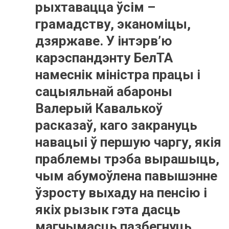
рыхтавацца ўсім –
грамадству, эканоміцы,
дзяржаве. У інтэрв’ю
карэспандэнту БелТА
намеснік міністра працы і
сацыяльнай абароны
Валерый Кавалькоў
расказаў, каго закрануць
навацыі ў першую чаргу, якія
праблемы трэба вырашыць,
чым абумоўлена павышэнне
ўзросту выхаду на пенсію і
якіх рызык гэта дасць
магчымасць пазбегнуць.