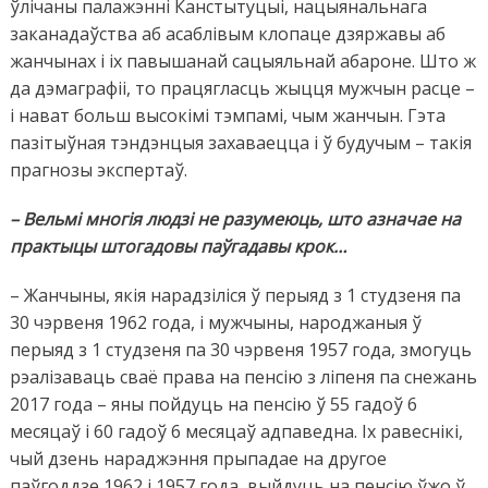
ўлічаны палажэнні Канстытуцыі, нацыянальнага
заканадаўства аб асаблівым клопаце дзяржавы аб
жанчынах і іх павышанай сацыяльнай абароне. Што ж
да дэмаграфіі, то працягласць жыцця мужчын расце –
і нават больш высокімі тэмпамі, чым жанчын. Гэта
пазітыўная тэндэнцыя захаваецца і ў будучым – такія
прагнозы экспертаў.
– Вельмі многія людзі не разумеюць, што азначае на
практыцы штогадовы паўгадавы крок…
– Жанчыны, якія нарадзіліся ў перыяд з 1 студзеня па
30 чэрвеня 1962 года, і мужчыны, народжаныя ў
перыяд з 1 студзеня па 30 чэрвеня 1957 года, змогуць
рэалізаваць сваё права на пенсію з ліпеня па снежань
2017 года – яны пойдуць на пенсію ў 55 гадоў 6
месяцаў і 60 гадоў 6 месяцаў адпаведна. Іх равеснікі,
чый дзень нараджэння прыпадае на другое
паўгоддзе 1962 і 1957 года, выйдуць на пенсію ўжо ў