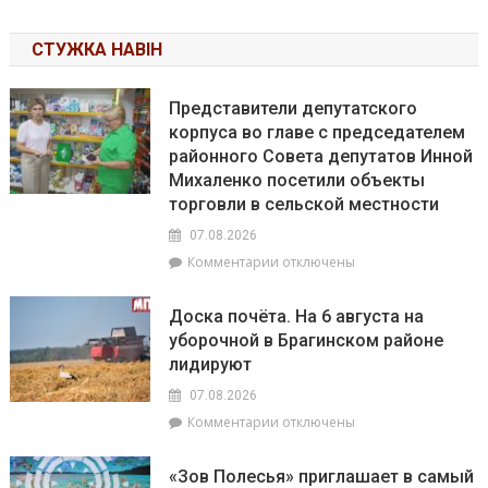
СТУЖКА НАВІН
Представители депутатского
корпуса во главе с председателем
районного Совета депутатов Инной
Михаленко посетили объекты
торговли в сельской местности
07.08.2026
к
Комментарии
отключены
записи
Представители
Доска почёта. На 6 августа на
депутатского
уборочной в Брагинском районе
корпуса
лидируют
во
главе
07.08.2026
с
к
Комментарии
отключены
председателем
записи
районного
Доска
Совета
«Зов Полесья» приглашает в самый
почёта.