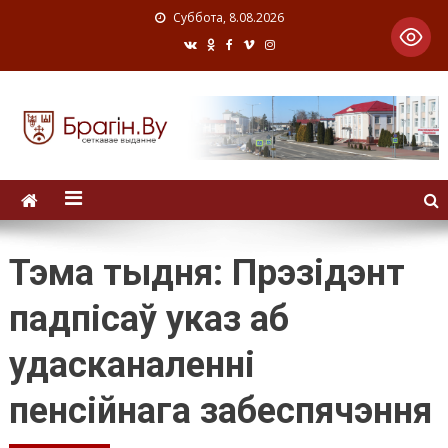
Суббота, 8.08.2026
Тэма тыдня: Прэзідэнт
падпісаў указ аб
удасканаленні
пенсійнага забеспячэння