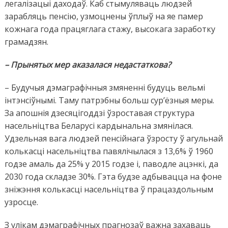
легалізацыі даходаў. Каб стымуляваць людзей
зарабляць пенсію, узмоцнены ўплыў на яе памер
кожнага года працяглага стажу, высокага заработку
грамадзян.
– Прынятых мер аказалася недастаткова?
– Будучыя дэмаграфічныя змяненні будуць вельмі
інтэнсіўнымі. Таму патрэбны больш сур’ёзныя меры.
За апошнія дзесяцігоддзі ўзроставая структура
насельніцтва Беларусі кардынальна змянілася.
Удзельная вага людзей пенсійнага ўзросту ў агульнай
колькасці насельніцтва павялічылася з 13,6% ў 1960
годзе амаль да 25% у 2015 годзе і, паводле ацэнкі, да
2030 года складзе 30%. Гэта будзе адбывацца на фоне
зніжэння колькасці насельніцтва ў працаздольным
узросце.
З улікам дэмаграфічных прагнозаў важна захаваць