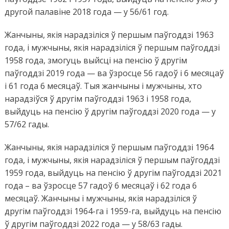
другой палавіне 2018 года — у 56/61 год.
Жанчыны, якія нарадзіліся ў першым паўгоддзі 1963
года, і мужчыны, якія нарадзіліся ў першым паўгоддзі
1958 года, змогуць выйсці на пенсію ў другім
паўгоддзі 2019 года — ва ўзросце 56 гадоў і 6 месяцаў
і 61 года 6 месяцаў. Тыя жанчыны і мужчыны, хто
нарадзіўся ў другім паўгоддзі 1963 і 1958 года,
выйдуць на пенсію ў другім паўгоддзі 2020 года — у
57/62 гады.
Жанчыны, якія нарадзіліся ў першым паўгоддзі 1964
года, і мужчыны, якія нарадзіліся ў першым паўгоддзі
1959 года, выйдуць на пенсію ў другім паўгоддзі 2021
года – ва ўзросце 57 гадоў 6 месяцаў і 62 года 6
месяцаў. Жанчыны і мужчыны, якія нарадзіліся ў
другім паўгоддзі 1964-га і 1959-га, выйдуць на пенсію
ў другім паўгоддзі 2022 года — у 58/63 гады.