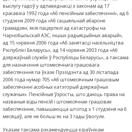
выслугу гадоў у адпаведнасці з законам ад 17
красавіка 1992 года «Аб пенсійным забеспячэнні», ад 6
студзеня 2009 года «Аб сацыяльнай абароне
грамадзян, якія пацярпелі ад катастрофы на
Чарнобыльскай АЭС, іншых радыяцыйных аварый»,
ад 15 чэрвеня 2006 года «Аб занятасці насельніцтва
Рэспублікі Беларусь», ад 14 чэрвеня 2003 года «Аб
дзяржаўнай службе ў Рэспубліцы Беларусь», а таксама
для назначэння штомесячнага грашовага
забеспячэння па ўказе Прэзідэнта ад 30 лістапада
2006 года нумар 705 «Аб штомесячным грашовым
забеспячэнні асобных катэгорый дзяржаўных
служачых». Пенсійныя ўзросты, што даюць права на
названыя віды пенсій і штомесячнае грашовае
забеспячэнне, павышаюцца штогод з 1 студзеня на 6
месяцаў, але не больш як на 3 гады ўвогуле.
Указам таксама рэкамендуецца кіраўнікам