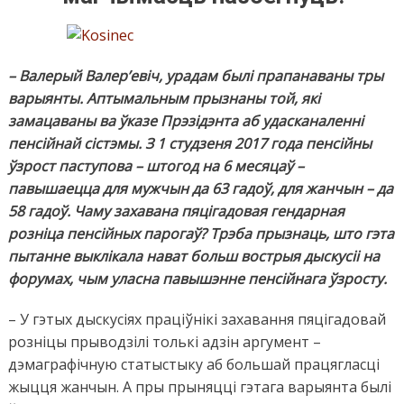
– Валерый Валер’евіч, урадам былі прапанаваны тры
варыянты. Аптымальным прызнаны той, які
замацаваны ва ўказе Прэзідэнта аб удасканаленні
пенсійнай сістэмы. З 1 студзеня 2017 года пенсійны
ўзрост паступова – штогод на 6 месяцаў –
павышаецца для мужчын да 63 гадоў, для жанчын – да
58 гадоў. Чаму захавана пяцігадовая гендарная
розніца пенсійных парогаў? Трэба прызнаць, што гэта
пытанне выклікала нават больш вострыя дыскусіі на
форумах, чым уласна павышэнне пенсійнага ўзросту.
– У гэтых дыскусіях праціўнікі захавання пяцігадовай
розніцы прыводзілі толькі адзін аргумент –
дэмаграфічную статыстыку аб большай працягласці
жыцця жанчын. А пры прыняцці гэтага варыянта былі