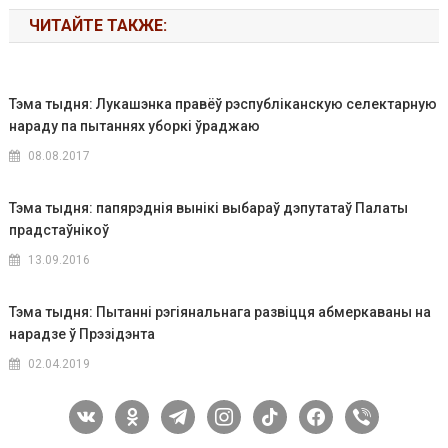
ЧИТАЙТЕ ТАКЖЕ:
Тэма тыдня: Лукашэнка правёў рэспубліканскую селектарную
нараду па пытаннях уборкі ўраджаю
08.08.2017
Тэма тыдня: папярэднія вынікі выбараў дэпутатаў Палаты
прадстаўнікоў
13.09.2016
Тэма тыдня: Пытанні рэгіянальнага развіцця абмеркаваны на
нарадзе ў Прэзідэнта
02.04.2019
vkontakte
odnoklassniki
telegram
instagram
tiktok
facebook
viber