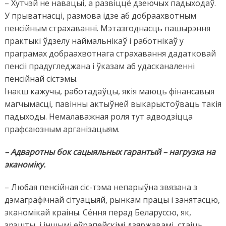
– Хутчэй не навацыі, а развіццё дзеючых падыходаў.
У прыватнасці, размова ідзе аб добраахвотным
пенсійным страхаванні. Мэтазгоднасць пашырэння
практыкі ўдзелу наймальнікаў і работнікаў у
праграмах добраахвотнага страхавання дадатковай
пенсіі прадугледжана і ўказам аб удасканаленні
пенсійнай сістэмы.
Інакш кажучы, работадаўцы, якія маюць фінансавыя
магчымасці, павінны актыўней выкарыстоўваць такія
падыходы. Немалаважная роля тут адводзіцца
прафсаюзным арганізацыям.
– Адваротны бок сацыяльных гарантый – нагрузка на
эканоміку.
– Любая пенсійная сіс-тэма непарыўна звязана з
дэмаграфічнай сітуацыяй, рынкам працы і занятасцю,
эканомікай краіны. Сёння перад Беларуссю, як,
зрэшты, і іншымі еўрапейскімі дзяржавамі, стаіць