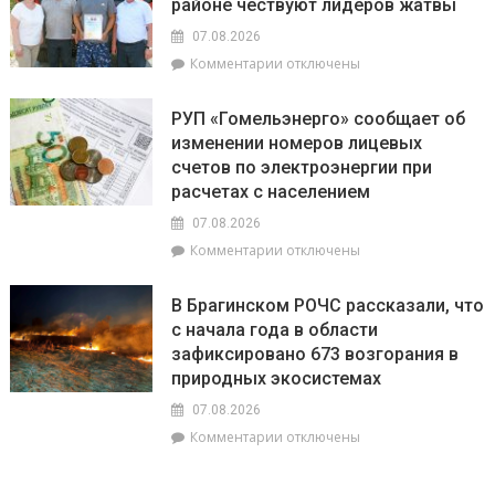
районе чествуют лидеров жатвы
селе
«Зов
и
Полесья»
07.08.2026
перспективы
к
Комментарии
отключены
БелОМО.
записи
Александр
Есть
Лукашенко
РУП «Гомельэнерго» сообщает об
и
посещает
изменении номеров лицевых
три
Вилейский
счетов по электроэнергии при
тысячи!
район
В
расчетах с населением
Брагинском
07.08.2026
районе
к
Комментарии
отключены
чествуют
записи
лидеров
РУП
жатвы
В Брагинском РОЧС рассказали, что
«Гомельэнерго»
с начала года в области
сообщает
зафиксировано 673 возгорания в
об
изменении
природных экосистемах
номеров
07.08.2026
лицевых
к
Комментарии
отключены
счетов
записи
по
В
электроэнергии