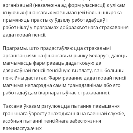
арганізацый (незалежна ад форм уласнасці) з улікам
існуючых фінансавых магчымасцей больш шырока
прымяняць практыку ўдзелу работадаўцаў і
работнікаў у праграмах добраахвотнага страхавання
дадатковай пенсіі.
Праграмы, што прадастаўляюцца страхавымі
арганізацыямі на фінансавым рынку Беларусі, даюць
магчымасць фарміраваць дадатковую да
дзяржаўнай пенсіі пенсійную выплату, г.зн. большы
пенсійны дастатак. Фарміраванне дадатковай пенсіі
магчыма непасрэдна самім грамадзянінам або яго
работадаўцам (карпаратыўнае страхаванне).
Таксама ўказам рэгулюецца пытанне павышэння
гранічнага ўзросту знаходжання на ваеннай службе,
асобныя пытанні пенсійнага забеспячэння
ваеннаслужачых.