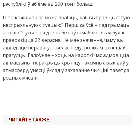
рэспублікі ў аб’ёме ад 250 тон і больш.
Што кожны з нас можа зрабіць, каб выправіць гэтую
неспрыяльную сітуацыю? Перш за ўсё – падтрымаць
акцыю “Сусветны дзень без аўтамабіля”, якая будзе
праводзіцца 22 верасня. Не мае значэння, чаму вы
аддадзіце перавагу, – веласіпеду, ролікам ці пешай
прагулцы. Галоўнае – хоць на кароткі час адмовіцца
ад машыны, перакрыць крыніцу таксічных выкідаў у
атмасферу, унесці ўклад у захаванне чысціні паветра
родных мясцін.
ЧИТАЙТЕ ТАКЖЕ: