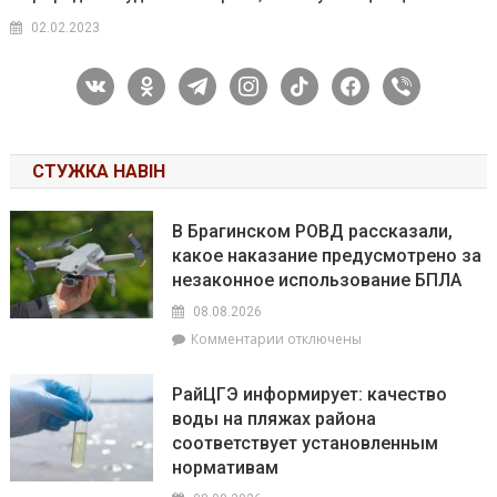
02.02.2023
vkontakte
odnoklassniki
telegram
instagram
tiktok
facebook
viber
СТУЖКА НАВІН
В Брагинском РОВД рассказали,
какое наказание предусмотрено за
незаконное использование БПЛА
08.08.2026
к
Комментарии
отключены
записи
В
РайЦГЭ информирует: качество
Брагинском
воды на пляжах района
РОВД
соответствует установленным
рассказали,
какое
нормативам
наказание