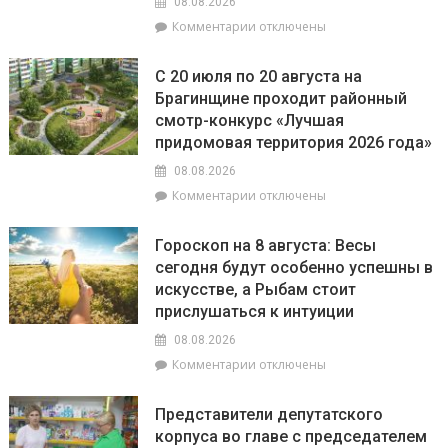
08.08.2026
предусмотрено
к
Комментарии
отключены
за
записи
незаконное
РайЦГЭ
использование
С 20 июля по 20 августа на
информирует:
БПЛА
Брагинщине проходит районный
качество
смотр-конкурс «Лучшая
воды
на
придомовая территория 2026 года»
пляжах
08.08.2026
района
к
Комментарии
отключены
соответствует
записи
установленным
С
нормативам
Гороскоп на 8 августа: Весы
20
сегодня будут особенно успешны в
июля
искусстве, а Рыбам стоит
по
20
прислушаться к интуиции
августа
08.08.2026
на
к
Комментарии
отключены
Брагинщине
записи
проходит
Гороскоп
районный
Представители депутатского
на
смотр-
корпуса во главе с председателем
8
конкурс