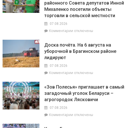
районного Совета депутатов Инной
августа:
«Лучшая
Весы
Михаленко посетили объекты
придомовая
сегодня
территория
торговли в сельской местности
будут
2026
07.08.2026
особенно
года»
успешны
к
Комментарии
отключены
в
записи
искусстве,
Представители
Доска почёта. На 6 августа на
а
депутатского
уборочной в Брагинском районе
Рыбам
корпуса
лидируют
стоит
во
прислушаться
главе
07.08.2026
к
с
к
Комментарии
отключены
интуиции
председателем
записи
районного
Доска
Совета
«Зов Полесья» приглашает в самый
почёта.
депутатов
загадочный уголок Беларуси –
На
Инной
агрогородок Лясковичи
6
Михаленко
августа
посетили
07.08.2026
на
объекты
к
Комментарии
отключены
уборочной
торговли
записи
в
в
«Зов
Брагинском