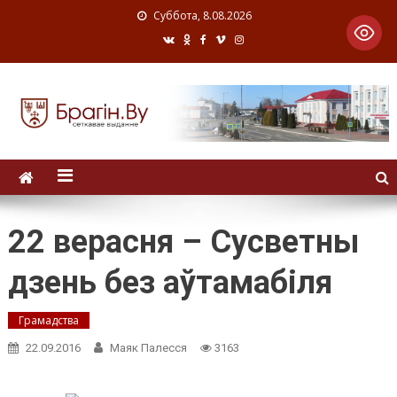
Суббота, 8.08.2026
22 верасня – Сусветны
дзень без аўтамабіля
Грамадства
22.09.2016
Маяк Палесся
3163