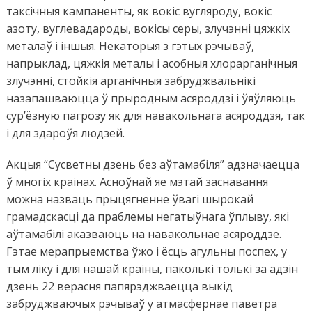
таксічныя кампаненты, як вокіс вугляроду, вокіс
азоту, вуглевадароды, вокісы серы, злучэнні цяжкіх
металаў і іншыя. Некаторыя з гэтых рэчываў,
напрыклад, цяжкія металы і асобныя хлорарганічныя
злучэнні, стойкія арганічныя забруджвальнікі
назапашваюцца ў прыродным асяроддзі і ўяўляюць
сур’ёзную пагрозу як для навакольнага асяроддзя, так
і для здароўя людзей.
Акцыя “Сусветны дзень без аўтамабіля” адзначаецца
ў многіх краінах. Асноўнай яе мэтай заснавання
можна назваць прыцягненне ўвагі шырокай
грамадскасці да праблемы негатыўнага ўплыву, які
аўтамабілі аказваюць на навакольнае асяроддзе.
Гэтае мерапрыемства ўжо і ёсць агульны поспех, у
тым ліку і для нашай краіны, паколькі толькі за адзін
дзень 22 верасня папярэджваецца выкід
забруджваючых рэчываў у атмасфернае паветра