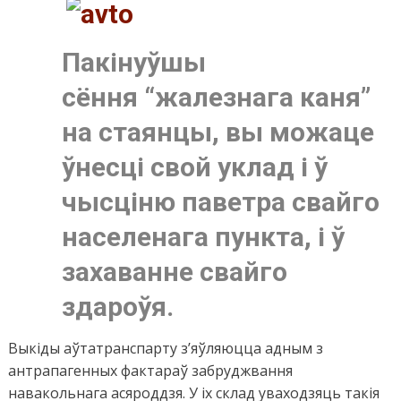
Пакінуўшы
сёння “жалезнага каня”
на стаянцы, вы можаце
ўнесці свой уклад і ў
чысціню паветра свайго
населенага пункта, і ў
захаванне свайго
здароўя.
Выкіды аўтатранспарту з’яўляюцца адным з
антрапагенных фактараў забруджвання
навакольнага асяроддзя. У іх склад уваходзяць такія