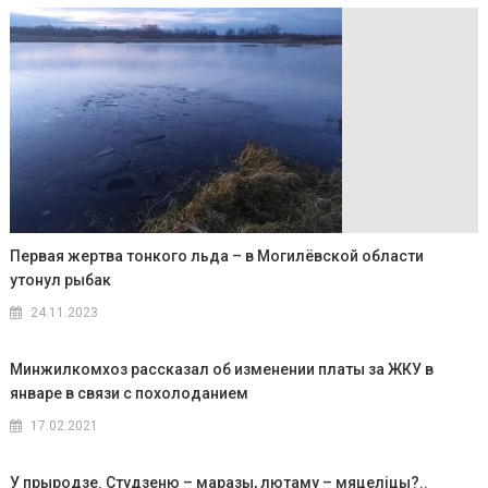
Первая жертва тонкого льда – в Могилёвской области
утонул рыбак
24.11.2023
Минжилкомхоз рассказал об изменении платы за ЖКУ в
январе в связи с похолоданием
17.02.2021
У прыродзе. Студзеню – маразы, лютаму – мяцеліцы?..