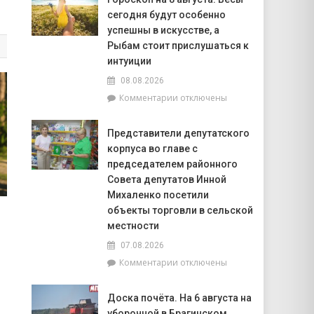
20
сегодня будут особенно
июля
по
успешны в искусстве, а
20
Рыбам стоит прислушаться к
августа
интуиции
на
08.08.2026
Брагинщине
проходит
к
Комментарии
отключены
районный
записи
смотр-
Гороскоп
Представители депутатского
конкурс
на
корпуса во главе с
«Лучшая
8
придомовая
августа:
председателем районного
территория
Весы
Совета депутатов Инной
2026
сегодня
Михаленко посетили
года»
будут
объекты торговли в сельской
особенно
местности
успешны
в
07.08.2026
искусстве,
к
Комментарии
отключены
а
записи
Рыбам
Представители
стоит
Доска почёта. На 6 августа на
депутатского
прислушаться
уборочной в Брагинском