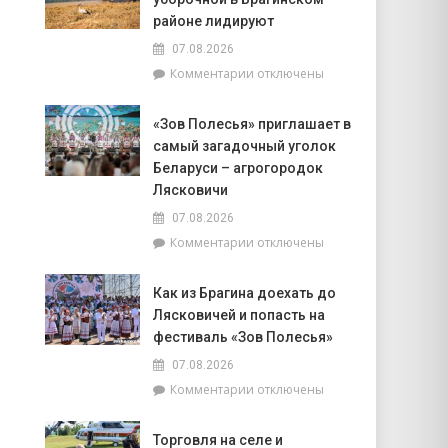
корпуса
к
во
районе лидируют
интуиции
главе
07.08.2026
с
к
Комментарии
отключены
председателем
записи
районного
Доска
Совета
«Зов Полесья» приглашает в
почёта.
депутатов
самый загадочный уголок
На
Инной
6
Беларуси – агрогородок
Михаленко
августа
Лясковичи
посетили
на
объекты
07.08.2026
уборочной
торговли
к
Комментарии
отключены
в
в
записи
Брагинском
сельской
«Зов
районе
местности
Как из Брагина доехать до
Полесья»
лидируют
Лясковичей и попасть на
приглашает
в
фестиваль «Зов Полесья»
самый
07.08.2026
загадочный
к
Комментарии
отключены
уголок
записи
Беларуси
Как
–
Торговля на селе и
из