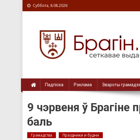
Суббота, 8.08.2026
Падпіска
Рэклама
Звароты грамадз
9 чэрвеня ў Брагіне
баль
Грамадства
Праздники и будни