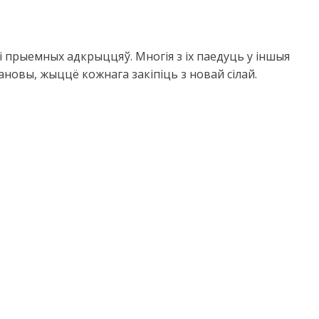
 прыемных адкрыццяў. Многія з іх паедуць у іншыя
новы, жыццё кожнага закіпіць з новай сілай.