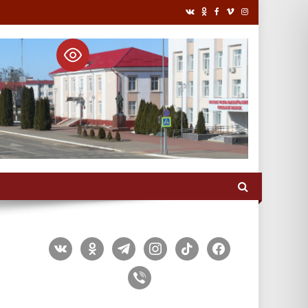
vkontakte
odnoklassniki
telegram
instagram
tiktok
facebook
viber