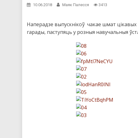
10.06.2018
Маяк Палесся
3413
Наперадзе выпускнікоў чакае шмат цікавых і
гарады, паступяць у розныя навучальныя ўста