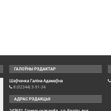
ГАЛОЎНЫ РЭДАКТАР
Шаўчэнка Галіна Адамаўна
8 (02344) 3-91-34
АДРАС РЭДАКЦЫІ
247632, Гомельская вобл., г.п. Брагін, вул.