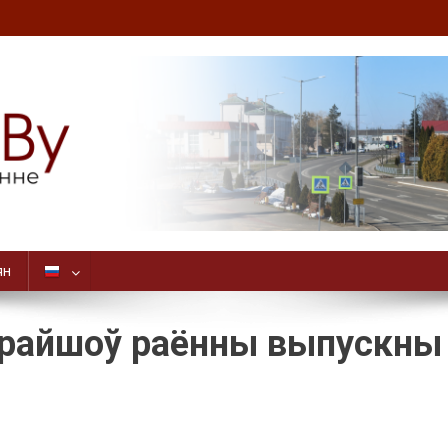
ян
 прайшоў раённы выпускны