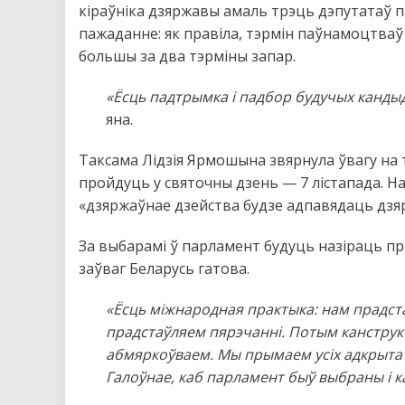
кіраўніка дзяржавы амаль трэць дэпутатаў па
пажаданне: як правіла, тэрмін паўнамоцтваў
большы за два тэрміны запар.
«Ёсць падтрымка і падбор будучых кандыд
яна.
Таксама Лідзія Ярмошына звярнула ўвагу на 
пройдуць у святочны дзень — 7 лістапада. На 
«дзяржаўнае дзейства будзе адпавядаць дзя
За выбарамі ў парламент будуць назіраць п
заўваг Беларусь гатова.
«Ёсць міжнародная практыка: нам прадста
прадстаўляем пярэчанні. Потым канструкты
абмяркоўваем. Мы прымаем усіх адкрыта 
Галоўнае, каб парламент быў выбраны і к