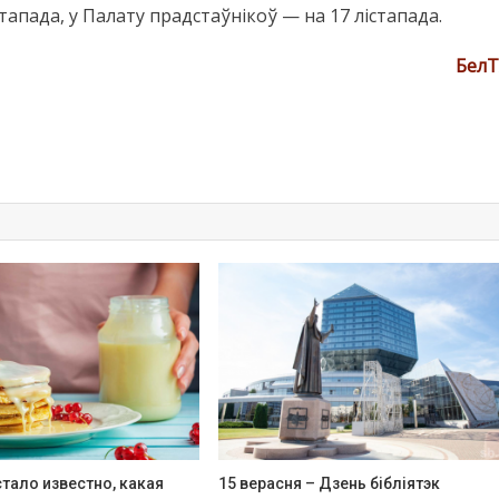
тапада, у Палату прадстаўнікоў — на 17 лістапада.
Бел
стало известно, какая
15 верасня – Дзень бібліятэк