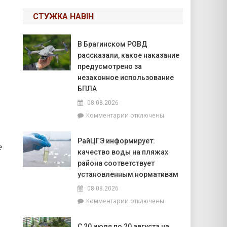
СТУЖКА НАВІН
В Брагинском РОВД
рассказали, какое наказание
предусмотрено за
незаконное использование
БПЛА
08.08.2026
к
Комментарии
отключены
записи
В
РайЦГЭ информирует:
Брагинском
е
качество воды на пляжах
РОВД
рассказали,
района соответствует
какое
установленным нормативам
наказание
08.08.2026
предусмотрено
к
Комментарии
отключены
за
записи
незаконное
РайЦГЭ
использование
С 20 июля по 20 августа на