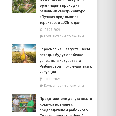
информирует:
БПЛА
Брагинщине проходит
качество
воды
районный смотр-конкурс
на
«Лучшая придомовая
пляжах
территория 2026 года»
района
08.08.2026
соответствует
установленным
к
Комментарии
отключены
нормативам
записи
С
Гороскоп на 8 августа: Весы
20
сегодня будут особенно
июля
по
успешны в искусстве, а
20
Рыбам стоит прислушаться к
августа
интуиции
на
08.08.2026
Брагинщине
проходит
к
Комментарии
отключены
районный
записи
смотр-
Гороскоп
Представители депутатского
конкурс
на
корпуса во главе с
«Лучшая
8
придомовая
августа:
председателем районного
территория
Весы
Совета депутатов Инной