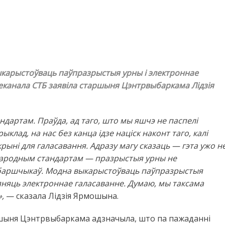
ыкарыстоўваць паўпразрыстыя урны і электроннае
леканала СТБ заявіла старшыня Цэнтрвыбаркама Лідзія
дартам. Праўда, ад таго, што мы яшчэ не паспелі
лад, на нас без канца ідзе націск наконт таго, калі
ыні для галасавання. Адразу магу сказаць — гэта ужо н
жнародным стандартам — празрыстыя урны не
баршчыкаў. Модна выкарыстоўваць паўпразрыстыя
яняць электроннае галасаванне. Думаю, мы таксама
,
— сказала Лідзія Ярмошына.
ршыня Цэнтрвыбаркама адзначыла, што па пажаданні