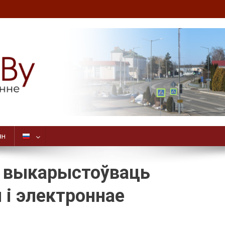
ян
ь выкарыстоўваць
 і электроннае