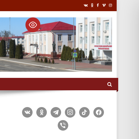
vkontakte
odnoklassniki
telegram
instagram
tiktok
facebook
viber