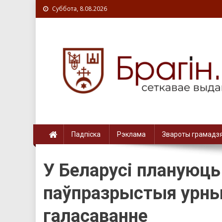
Суббота, 8.08.2026
Падпіска
Рэклама
Звароты грамадз
У Беларусі плануюц
паўпразрыстыя урны
галасаванне