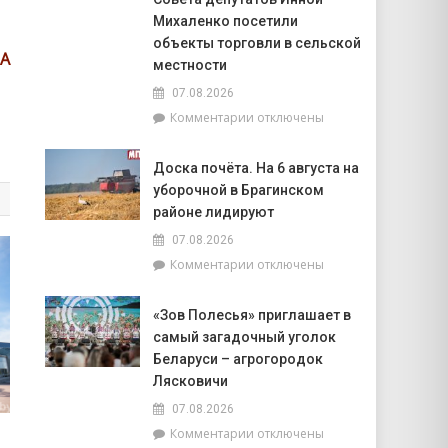
2026
сегодня
Михаленко посетили
года»
будут
объекты торговли в сельской
особенно
ТА
местности
успешны
в
07.08.2026
искусстве,
к
Комментарии
отключены
а
записи
Рыбам
Представители
стоит
Доска почёта. На 6 августа на
депутатского
прислушаться
уборочной в Брагинском
корпуса
к
во
районе лидируют
интуиции
главе
07.08.2026
с
к
Комментарии
отключены
председателем
записи
районного
Доска
Совета
«Зов Полесья» приглашает в
почёта.
депутатов
самый загадочный уголок
На
Инной
6
Беларуси – агрогородок
Михаленко
августа
Лясковичи
посетили
на
объекты
07.08.2026
уборочной
торговли
к
Комментарии
отключены
в
в