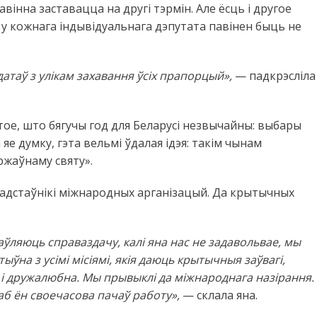
вінна заставацца на другі тэрмін. Але ёсць і другое
 у кожнага індывідуальнага дэпутата павінен быць не
атаў з улікам захавання ўсіх прапорцый»,
— падкрэсліла
тое, што бягучы год для Беларусі незвычайны: выбары
яе думку, гэта вельмі ўдалая ідэя: такім чынам
ржаўнаму святу».
радстаўнікі міжнародных арганізацый. Да крытычных
ўляюць справаздачу, калі яна нас не задавольвае, мы
ўна з усімі місіямі, якія даюць крытычныя заўвагі,
і дружалюбна. Мы прывыклі да міжнароднага назірання.
аб ён своечасова пачаў работу»,
— склала яна.