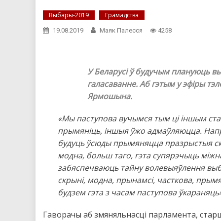
Выбары-2019
Грамадства
19.08.2019
Маяк Палесся
4258
У Беларусі ў будучым плануюць в
галасаванне. Аб гэтым у эфіры тэ
Ярмошына.
«Мы паступова вучымся тым ці іншым стан
прымяніць, іншыя ўжо адмаўляюцца. Напрык
будуць ўсюды прымяняцца празрыстыя скр
модна, больш таго, гэта супярэчыць мі
забяспечваюць тайну волевыяўлення вы
скрыні, модна, прынамсі, часткова, прым
будзем гэта з часам паступова ўкараняць»
Гаворачы аб змяняльнасці парламента, ста