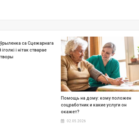
ўрыленка са Сцежарнага
іголкі і нітак стварае
 творы
Помощь на дому: кому положен
соцработник и какие услуги он
окажет?
02.05.2026