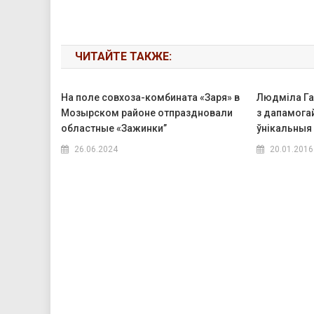
ЧИТАЙТЕ ТАКЖЕ:
На поле совхоза-комбината «Заря» в
Людміла Га
Мозырском районе отпраздновали
з дапамогай 
областные «Зажинки”
ўнікальныя
26.06.2024
20.01.2016