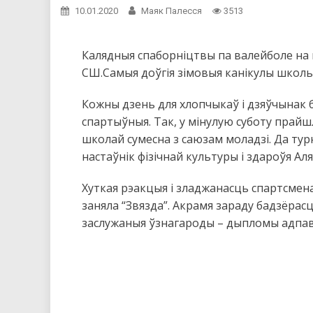
10.01.2020
Маяк Палесся
3513
Калядныя спаборніцтвы па валейболе на п
СШ.Самыя доўгія зімовыя канікулы школь
Кожны дзень для хлопчыкаў і дзяўчынак б
спартыўныя. Так, у мінулую суботу прайш
школай сумесна з саюзам моладзі. Да турн
настаўнік фізічнай культуры і здароўя Ал
Хуткая рэакцыя і зладжанасць спартсмен
заняла “Звязда”. Акрамя зараду бадзёрасц
заслужаныя ўзнагароды – дыпломы адпаве