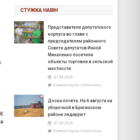
СТУЖКА НАВІН
Представители депутатского
корпуса во главе с
председателем районного
Совета депутатов Инной
й
Михаленко посетили
ю
объекты торговли в сельской
местности
07.08.2026
к
Комментарии
отключены
записи
Представители
Доска почёта. На 6 августа на
депутатского
уборочной в Брагинском
корпуса
К
во
районе лидируют
главе
ра
07.08.2026
с
к
Комментарии
отключены
председателем
записи
районного