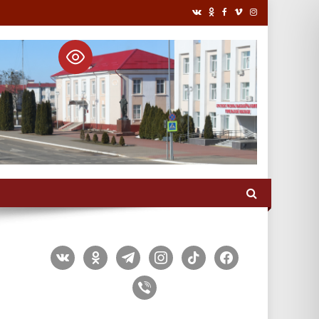
vkontakte
odnoklassniki
telegram
instagram
tiktok
facebook
viber