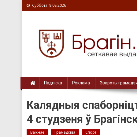
Суббота, 8.08.2026
Падпіска
Рэклама
Звароты грамадз
Калядныя спаборніц
4 студзеня ў Брагінс
Важнае
Грамадства
Спорт