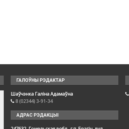
ГАЛОЎНЫ РЭДАКТАР
Шаўчэнка Галіна Адамаўна
8 (02344) 3-91-34
АДРАС РЭДАКЦЫІ
247632, Гомельская вобл., г.п. Брагін, вул.