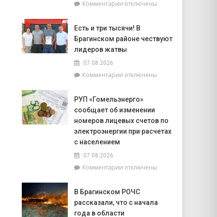
к
Комментарии
отключены
попасть
записи
на
Торговля
фестиваль
Есть и три тысячи! В
на
«Зов
Брагинском районе чествуют
селе
Полесья»
и
лидеров жатвы
перспективы
07.08.2026
БелОМО.
к
Комментарии
отключены
Александр
записи
Лукашенко
Есть
посещает
РУП «Гомельэнерго»
и
Вилейский
сообщает об изменении
три
район
тысячи!
номеров лицевых счетов по
В
электроэнергии при расчетах
Брагинском
с населением
районе
07.08.2026
чествуют
лидеров
к
Комментарии
отключены
жатвы
записи
РУП
В Брагинском РОЧС
«Гомельэнерго»
рассказали, что с начала
сообщает
об
года в области