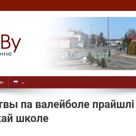
ян
твы па валейболе прайшлі
кай школе