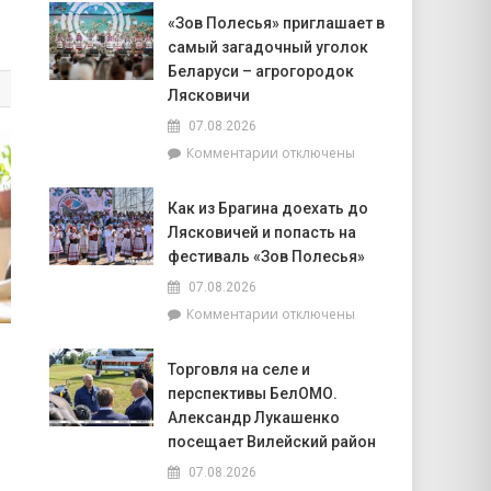
Доска
Совета
«Зов Полесья» приглашает в
почёта.
депутатов
самый загадочный уголок
На
Инной
6
Беларуси – агрогородок
Михаленко
августа
Лясковичи
посетили
на
объекты
07.08.2026
уборочной
торговли
к
Комментарии
отключены
в
в
записи
Брагинском
сельской
«Зов
районе
местности
Как из Брагина доехать до
Полесья»
лидируют
Лясковичей и попасть на
приглашает
в
фестиваль «Зов Полесья»
самый
07.08.2026
загадочный
к
Комментарии
отключены
уголок
записи
Беларуси
Как
–
Торговля на селе и
из
агрогородок
перспективы БелОМО.
Брагина
Лясковичи
доехать
Александр Лукашенко
до
посещает Вилейский район
Лясковичей
07.08.2026
и