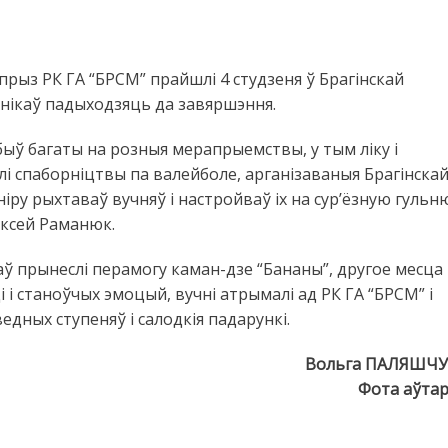
рыз РК ГА “БРСМ” прайшлі 4 студзеня ў Брагінскай
нікаў падыходзяць да завяршэння.
ыў багаты на розныя мерапрыемствы, у тым ліку і
лі спаборніцтвы па валейболе, арганізаваныя Брагінска
іру рыхтаваў вучняў і настройваў іх на сур’ёзную гульн
яксей Раманюк.
аў прынеслі перамогу каман-дзе “Бананы”, другое месца
і і станоўчых эмоцый, вучні атрымалі ад РК ГА “БРСМ” і
дных ступеняў і салодкія падарункі.
Вольга ПАЛЯШЧУ
Фота аўта