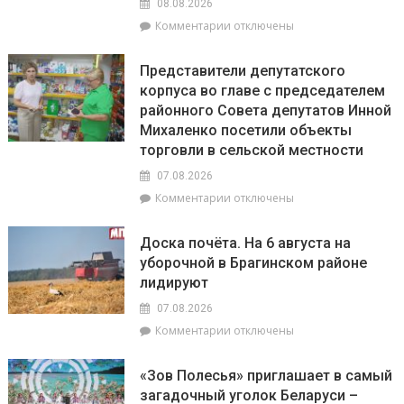
08.08.2026
на
к
Комментарии
отключены
Брагинщине
записи
проходит
Гороскоп
районный
Представители депутатского
на
смотр-
корпуса во главе с председателем
8
конкурс
районного Совета депутатов Инной
августа:
«Лучшая
Весы
Михаленко посетили объекты
придомовая
сегодня
территория
торговли в сельской местности
будут
2026
07.08.2026
особенно
года»
успешны
к
Комментарии
отключены
в
записи
искусстве,
Представители
Доска почёта. На 6 августа на
а
депутатского
уборочной в Брагинском районе
Рыбам
корпуса
лидируют
стоит
во
прислушаться
главе
07.08.2026
к
с
к
Комментарии
отключены
интуиции
председателем
записи
районного
Доска
Совета
«Зов Полесья» приглашает в самый
почёта.
депутатов
загадочный уголок Беларуси –
На
Инной