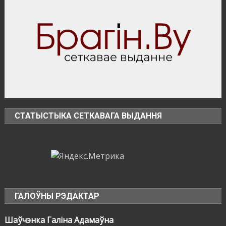
Полесья»
СТАТЫСТЫКА СЕТКАВАГА ВЫДАННЯ
ГАЛОЎНЫ РЭДАКТАР
Шаўчэнка Галіна Адамаўна