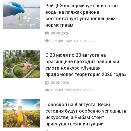
В
РайЦГЭ информирует: качество
Брагинском
воды на пляжах района
РОВД
соответствует установленным
рассказали,
какое
нормативам
наказание
08.08.2026
предусмотрено
к
Комментарии
отключены
за
записи
незаконное
РайЦГЭ
использование
С 20 июля по 20 августа на
информирует:
БПЛА
Брагинщине проходит районный
качество
смотр-конкурс «Лучшая
воды
на
придомовая территория 2026 года»
пляжах
08.08.2026
района
к
Комментарии
отключены
соответствует
записи
установленным
С
нормативам
Гороскоп на 8 августа: Весы
20
сегодня будут особенно успешны в
июля
искусстве, а Рыбам стоит
по
20
прислушаться к интуиции
августа