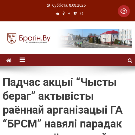
Суббота, 8.08.2026
Падчас акцыі “Чысты
бераг” актывісты
раённай арганізацыі ГА
“БРСМ” навялі парадак