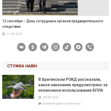
12 сентября – День сотрудника органов предварительного
следствия
11.09.2023
vkontakte
odnoklassniki
telegram
instagram
tiktok
facebook
viber
СТУЖКА НАВІН
В Брагинском РОВД рассказали,
какое наказание предусмотрено за
незаконное использование БПЛА
08.08.2026
к
Комментарии
отключены
записи