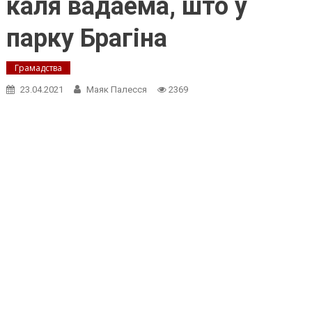
каля вадаёма, што ў
парку Брагіна
Грамадства
23.04.2021
Маяк Палесся
2369