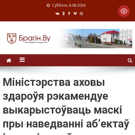
Суббота, 8.08.2026
Міністэрства аховы
здароўя рэкамендуе
выкарыстоўваць маскі
пры наведванні аб’ектаў