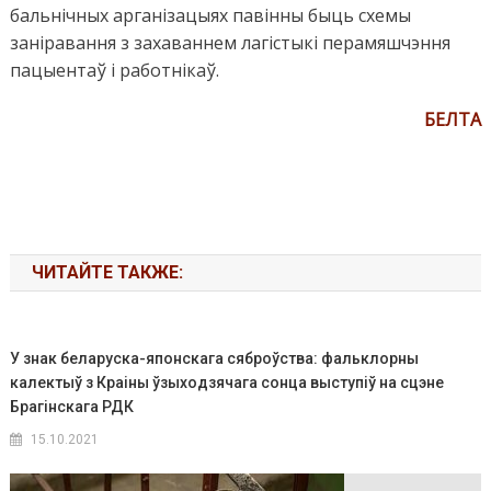
бальнічных арганізацыях павінны быць схемы
заніравання з захаваннем лагістыкі перамяшчэння
пацыентаў і работнікаў.
БЕЛТА
ЧИТАЙТЕ ТАКЖЕ:
У знак беларуска-японскага сяброўства: фальклорны
калектыў з Краіны ўзыходзячага сонца выступіў на сцэне
Брагінскага РДК
15.10.2021