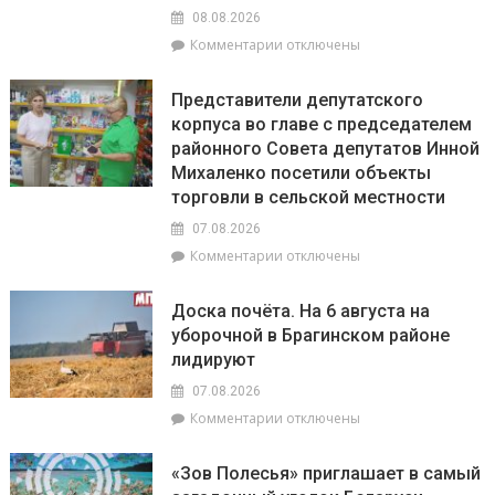
августа
08.08.2026
на
к
Комментарии
отключены
Брагинщине
записи
проходит
Гороскоп
районный
Представители депутатского
на
смотр-
корпуса во главе с председателем
8
конкурс
районного Совета депутатов Инной
августа:
«Лучшая
Весы
Михаленко посетили объекты
придомовая
сегодня
территория
торговли в сельской местности
будут
2026
07.08.2026
особенно
года»
успешны
к
Комментарии
отключены
в
записи
искусстве,
Представители
Доска почёта. На 6 августа на
а
депутатского
уборочной в Брагинском районе
Рыбам
корпуса
лидируют
стоит
во
прислушаться
главе
07.08.2026
к
с
к
Комментарии
отключены
интуиции
председателем
записи
районного
Доска
Совета
«Зов Полесья» приглашает в самый
почёта.
депутатов