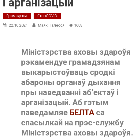
і арганізацый
Грамадства
СтопCOVID
22.10.2021
Маяк Палесся
1603
Міністэрства аховы здароўя
рэкамендуе грамадзянам
выкарыстоўваць сродкі
абароны органаў дыхання
пры наведванні аб’ектаў і
арганізацый. Аб гэтым
паведамляе
БЕЛТА
са
спасылкай на прэс-службу
Міністэрства аховы здароўя.