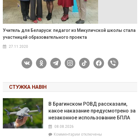
Учитель для Беларуси: педагог из Микуличской школы стала
участницей образовательного проекта
27.11.2020
vkontakte
odnoklassniki
telegram
instagram
tiktok
facebook
viber
СТУЖКА НАВІН
В Брагинском РОВД рассказали,
какое наказание предусмотрено за
незаконное использование БПЛА
08.08.2026
к
Комментарии
отключены
записи