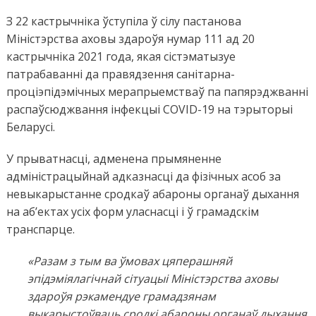
З 22 кастрычніка ўступіла ў сілу пастанова
Міністэрства аховы здароўя нумар 111 ад 20
кастрычнiка 2021 года, якая сістэматызуе
патрабаванні да правядзення санітарна-
проціэпідэмічных мерапрыемстваў па папярэджванні
распаўсюджвання інфекцыі COVID-19 на тэрыторыі
Беларусі.
У прыватнасці, адменена прымяненне
адміністрацыйнай адказнасці да фізічных асоб за
невыкарыстанне сродкаў абароны органаў дыхання
на аб’ектах усіх форм уласнасці і ў грамадскім
транспарце.
«Разам з тым ва ўмовах цяперашняй
эпідэміялагічнай сітуацыі Міністэрства аховы
здароўя рэкамендуе грамадзянам
выкарыстоўваць сродкі абароны органаў дыхання