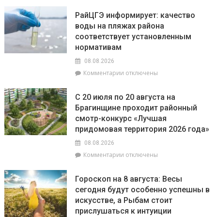
В
РайЦГЭ информирует: качество
Брагинском
воды на пляжах района
РОВД
соответствует установленным
рассказали,
какое
нормативам
наказание
08.08.2026
предусмотрено
к
Комментарии
отключены
за
записи
незаконное
РайЦГЭ
использование
С 20 июля по 20 августа на
информирует:
БПЛА
Брагинщине проходит районный
качество
смотр-конкурс «Лучшая
воды
на
придомовая территория 2026 года»
пляжах
08.08.2026
района
к
Комментарии
отключены
соответствует
записи
установленным
С
нормативам
Гороскоп на 8 августа: Весы
20
сегодня будут особенно успешны в
июля
искусстве, а Рыбам стоит
по
20
прислушаться к интуиции