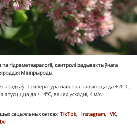
ы па гідраметэаралогіі, кантролі радыеактыўнага
сяроддзя Мінпрыроды.
без ападкаў. Тэмпература паветра павысіцца да +26°C,
 апусціцца да +14°C, вецер усходні, 4 м/с.
ашых сацыяльных сетках:
TikTok
,
Instagram
,
VK
,
be
.