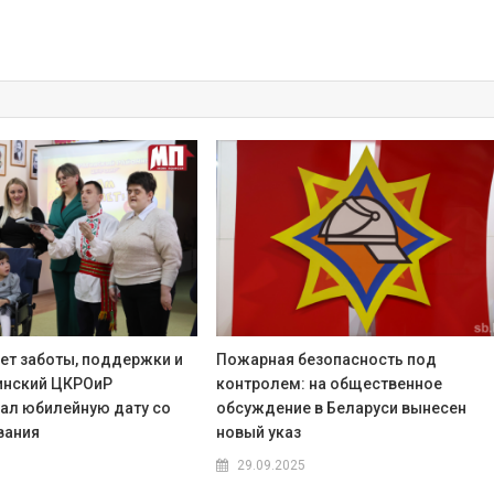
ет заботы, поддержки и
Пожарная безопасность под
гинский ЦКРОиР
контролем: на общественное
ал юбилейную дату со
обсуждение в Беларуси вынесен
вания
новый указ
29.09.2025