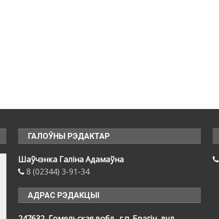
ГАЛОЎНЫ РЭДАКТАР
Шаўчэнка Галіна Адамаўна
8 (02344) 3-91-34
АДРАС РЭДАКЦЫІ
247632, Гомельская вобл., г.п. Брагін, вул.