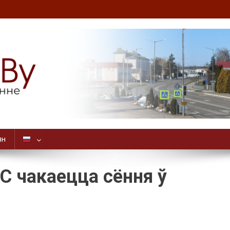
ян
°C чакаецца сёння ў