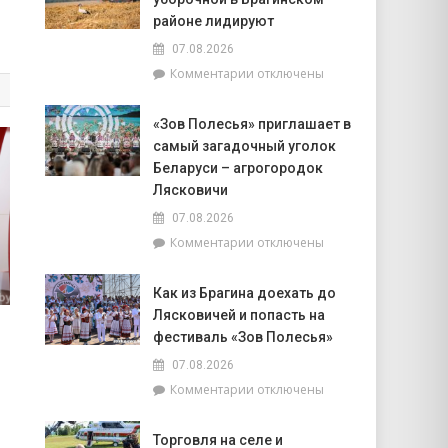
корпуса
к
во
районе лидируют
интуиции
главе
07.08.2026
с
к
Комментарии
отключены
председателем
записи
районного
Доска
Совета
«Зов Полесья» приглашает в
почёта.
депутатов
самый загадочный уголок
На
Инной
6
Беларуси – агрогородок
Михаленко
августа
Лясковичи
посетили
на
объекты
07.08.2026
уборочной
торговли
к
Комментарии
отключены
в
в
записи
Брагинском
сельской
«Зов
районе
местности
Как из Брагина доехать до
Полесья»
лидируют
Лясковичей и попасть на
приглашает
в
фестиваль «Зов Полесья»
самый
07.08.2026
загадочный
к
Комментарии
отключены
уголок
записи
Беларуси
Как
–
Торговля на селе и
из