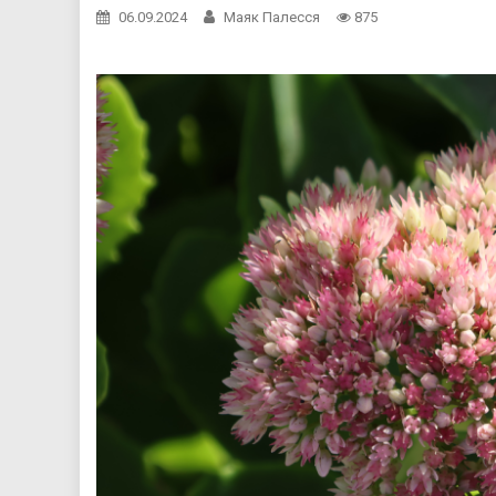
06.09.2024
Маяк Палесся
875