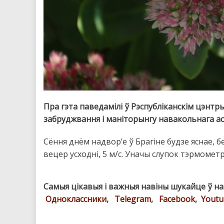
Пра гэта паведамілі ў Рэспубліканскім цэнтр
забруджвання і маніторынгу навакольнага а
Сёння днём надвор’е ў Брагіне будзе яснае, 
вецер усходні, 5 м/с. Уначы слупок тэрмометра
Самыя цікавыя і важныя навіны шукайце ў н
Одноклассники
,
Telegram
,
Facebook
,
Youtu