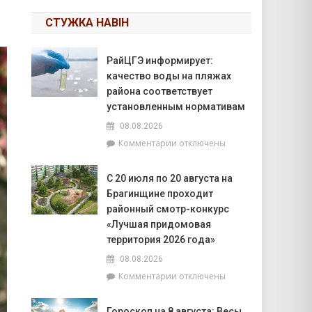
СТУЖКА НАВІН
РайЦГЭ информирует:
качество воды на пляжах
района соответствует
установленным нормативам
08.08.2026
к
Комментарии
отключены
записи
РайЦГЭ
С 20 июля по 20 августа на
информирует:
Брагинщине проходит
качество
воды
районный смотр-конкурс
на
«Лучшая придомовая
пляжах
территория 2026 года»
района
08.08.2026
соответствует
установленным
к
Комментарии
отключены
нормативам
записи
С
Гороскоп на 8 августа: Весы