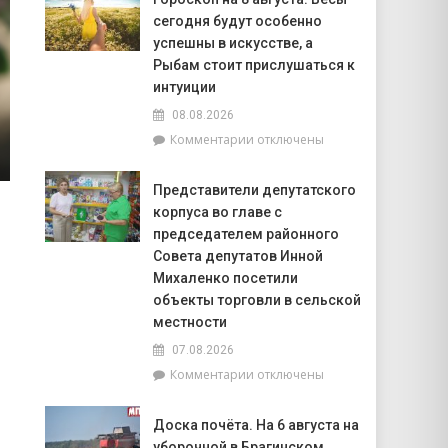
20
сегодня будут особенно
июля
по
успешны в искусстве, а
20
Рыбам стоит прислушаться к
августа
интуиции
на
08.08.2026
Брагинщине
проходит
к
Комментарии
отключены
районный
записи
смотр-
Гороскоп
Представители депутатского
конкурс
на
корпуса во главе с
«Лучшая
8
придомовая
августа:
председателем районного
территория
Весы
Совета депутатов Инной
2026
сегодня
Михаленко посетили
года»
будут
объекты торговли в сельской
особенно
местности
успешны
в
07.08.2026
искусстве,
к
Комментарии
отключены
а
записи
Рыбам
Представители
стоит
Доска почёта. На 6 августа на
депутатского
прислушаться
уборочной в Брагинском