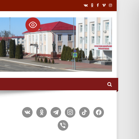
vkontakte
odnoklassniki
telegram
instagram
tiktok
facebook
viber