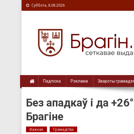
Суббота, 8.08.2026
Падпіска
Рэклама
Звароты грамадз
Без ападкаў і да +26
Брагіне
Важнае
Грамадства