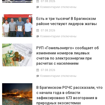
07.08.2026
Лясковичей
к
Комментарии
отключены
и
записи
попасть
Торговля
на
Есть и три тысячи! В Брагинском
на
фестиваль
районе чествуют лидеров жатвы
селе
«Зов
и
Полесья»
07.08.2026
перспективы
к
Комментарии
отключены
БелОМО.
записи
Александр
Есть
Лукашенко
РУП «Гомельэнерго» сообщает об
и
посещает
изменении номеров лицевых
три
Вилейский
счетов по электроэнергии при
тысячи!
район
В
расчетах с населением
Брагинском
07.08.2026
районе
к
Комментарии
отключены
чествуют
записи
лидеров
РУП
жатвы
В Брагинском РОЧС рассказали, что
«Гомельэнерго»
с начала года в области
сообщает
зафиксировано 673 возгорания в
об
изменении
природных экосистемах