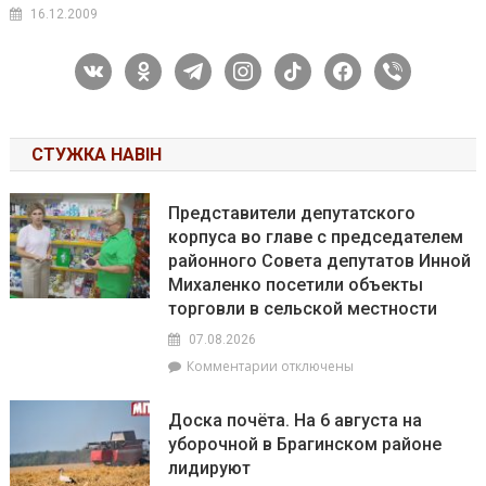
16.12.2009
vkontakte
odnoklassniki
telegram
instagram
tiktok
facebook
viber
СТУЖКА НАВІН
Представители депутатского
корпуса во главе с председателем
районного Совета депутатов Инной
Михаленко посетили объекты
торговли в сельской местности
07.08.2026
к
Комментарии
отключены
записи
Представители
Доска почёта. На 6 августа на
депутатского
уборочной в Брагинском районе
корпуса
лидируют
во