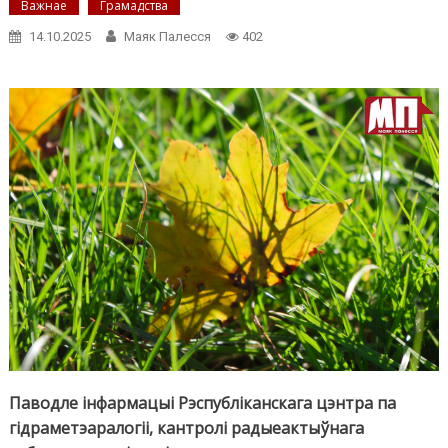
Важнае
Грамадства
14.10.2025
Маяк Палесся
402
Паводле інфармацыі Рэспубліканскага цэнтра па
гідраметэаралогіі, кантролі радыеактыўнага