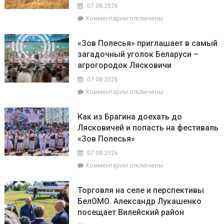
главе
07.08.2026
с
к
Комментарии
отключены
председателем
записи
районного
Доска
Совета
«Зов Полесья» приглашает в самый
почёта.
депутатов
загадочный уголок Беларуси –
На
Инной
агрогородок Лясковичи
6
Михаленко
августа
посетили
07.08.2026
на
объекты
к
Комментарии
отключены
уборочной
торговли
записи
в
в
«Зов
Брагинском
сельской
Как из Брагина доехать до
Полесья»
районе
местности
Лясковичей и попасть на фестиваль
приглашает
лидируют
«Зов Полесья»
в
самый
07.08.2026
загадочный
к
Комментарии
отключены
уголок
записи
Беларуси
Как
–
Торговля на селе и перспективы
из
агрогородок
БелОМО. Александр Лукашенко
Брагина
Лясковичи
посещает Вилейский район
доехать
до