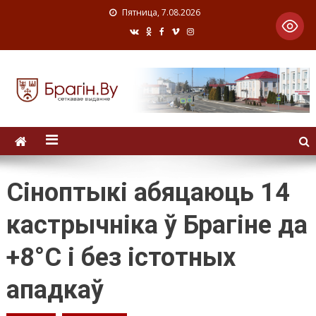
Пятница, 7.08.2026
Сіноптыкі абяцаюць 14
кастрычніка ў Брагіне да
+8°C і без істотных
ападкаў