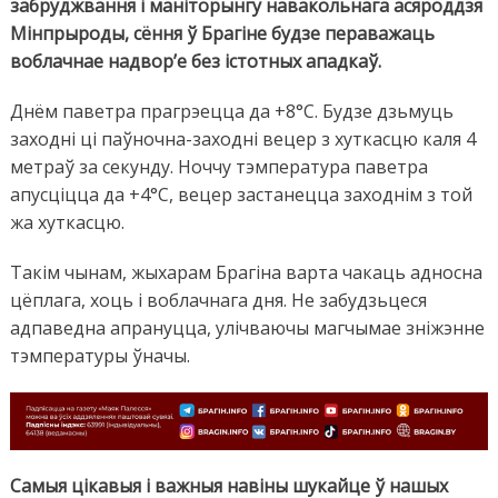
забруджвання і маніторынгу навакольнага асяроддзя
Мінпрыроды, сёння ў Брагіне будзе пераважаць
воблачнае надвор’е без істотных ападкаў.
Днём паветра прагрэецца да +8°C. Будзе дзьмуць
заходні ці паўночна-заходні вецер з хуткасцю каля 4
метраў за секунду. Ноччу тэмпература паветра
апусціцца да +4°C, вецер застанецца заходнім з той
жа хуткасцю.
Такім чынам, жыхарам Брагіна варта чакаць адносна
цёплага, хоць і воблачнага дня. Не забудзьцеся
адпаведна апрануцца, улічваючы магчымае зніжэнне
тэмпературы ўначы.
Самыя цікавыя і важныя навіны шукайце ў нашых