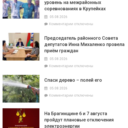
уровень на межрайонных
семинаре-
усиливают
соревнованиях в Крупейках
практикуме
профилактику
в
05.08.2026
ОАО
к
Комментарии
отключены
«Пераможнік»
записи
обсудили
Брагинчане
сев
Председатель районного Совета
показали
озимого
депутатов Инна Михаленко провела
достойный
рапса
приём граждан
уровень
на
05.08.2026
межрайонных
к
Комментарии
отключены
соревнованиях
записи
в
Председатель
Крупейках
Спаси дерево – полей его
районного
Совета
05.08.2026
депутатов
к
Комментарии
отключены
Инна
записи
Михаленко
Спаси
провела
дерево
На Брагинщине 6 и 7 августа
приём
–
пройдут плановые отключения
граждан
полей
электроэнергии
его