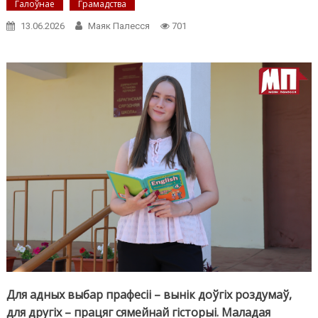
Галоўнае
Грамадства
13.06.2026
Маяк Палесся
701
Для адных выбар прафесіі – вынік доўгіх роздумаў,
для другіх – працяг сямейнай гісторыі. Маладая