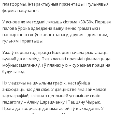
платформы, інтэрактыўныя прэзентацыі і гульнявыя
формы навучання.
У аснове яе методыкі ляжыць сістэма «50/50». Першая
палова ўрока адведзена вывучэнню граматыкі і
пашырэнню слоўнікавага запасу, другая – дыялогам,
гульням і практыцы.
Ужо ў першы год працы Валерыя пачала рыхтаваць
вучняў да алімпіяд. Пяцікласнікі праявілі цікавасць да
моўных змаганняў, і ў планах у іх – сур’ёзная праца на
будучы год.
Нягледзячы на шчыльны графік, настаўніца
знаходзіць час для сябе. У дзяцінстве яна займалася
харэаграфіяй, і сёння з цеплынёй успамінае сваіх
педагогаў – Алену Цярэшчанку і Таццяну Чырык.
Прага да творчасці дапамагае ёй і ў выкладанні. У