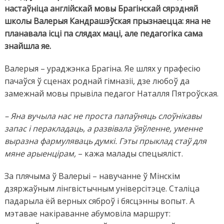
настаўніца англійскай мовы Брагінскай сярэдняй
школы Валерыя Кандрашэўская прызнаецца: яна не
планавала ісці па слядах маці, але педагогіка сама
знайшла яе.
Валерыя – ураджэнка Брагіна. Яе шлях у прафесію
пачаўся ў сценах роднай гімназіі, дзе любоў да
замежнай мовы прывіла педагог Наталля Пятроўская.
– Яна вучыла нас не проста папаўняць слоўнікавы
запас і перакладаць, а развівала ўяўленне, уменне
выразна фармуляваць думкі. Гэты прыклад стаў для
мяне арыенцірам,
– кажа малады спецыяліст.
За плячыма ў Валерыі – навучанне ў Мінскім
дзяржаўным лінгвістычным універсітэце. Сталіца
падарыла ёй верных сяброў і бясцэнны вопыт. А
мэтавае накіраванне абумовіла маршрут: