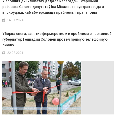
У апошнія дні клопатаў дадала непагадзь. Старшыня
раённага Савета дэпутатаў Іна Міхаленка сустракаецца з
вяскоўцамі, каб абмеркаваць праблемы і прапановы
16.07.2024
Уборка снега, занятие фермерством и проблема с парковкой:
губернатор Геннадий Соловей провел прямую телефонную
линию
22.02.2021