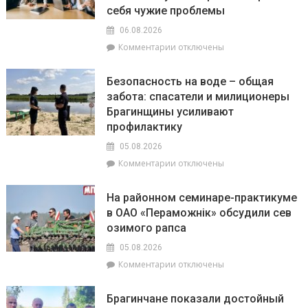
110-
себя чужие проблемы
летию
06.08.2026
белорусской
к
Комментарии
отключены
милиции
записи
Гороскоп
Безопасность на воде – общая
на
забота: спасатели и милиционеры
6
Брагинщины усиливают
августа:
Овнам
профилактику
вечером
05.08.2026
стоит
к
Комментарии
отключены
сходить
записи
на
Безопасность
прогулку,
На районном семинаре-практикуме
на
на
в ОАО «Пераможнік» обсудили сев
воде
Ракам
озимого рапса
–
нужно
общая
перестать
05.08.2026
забота:
брать
к
Комментарии
отключены
спасатели
на
записи
и
себя
На
милиционеры
чужие
Брагинчане показали достойный
районном
Брагинщины
проблемы