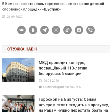
В Комарине состоялось торжественное открытие детской
спортивной площадки «Шустряк»
26.09.2022
vkontakte
odnoklassniki
telegram
instagram
tiktok
facebook
viber
СТУЖКА НАВІН
МВД проводит конкурс,
посвящённый 110-летию
белорусской милиции
06.08.2026
к
Комментарии
отключены
записи
МВД
Гороскоп на 6 августа: Овнам
проводит
вечером стоит сходить на прогулку,
конкурс,
на Ракам нужно перестать брать на
посвящённый