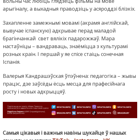
вольны час любіць глядзець фільмы на мове
арыгіналу, а выхадныя праводзіць у асяроддзі блізкіх.
Захапленне замежнымі мовамі (акрамя англійскай,
вывучае іспанскую) адкрывае перад маладой
брагінчанкай свет вялікіх падарожжаў. Мара
настаўніцы – вандраваць, знаёміцца з культурамі
розных краін. І першай у яе спісе стаіць сонечная
Іспанія.
Валерыя Кандрашэўская ўпэўнена: педагогіка – жывы
працэс, дзе заўсёды ёсць месца для прафесійнага
росту і новых адкрыццяў.
Самыя цікавыя і важныя навіны шукайце ў нашых