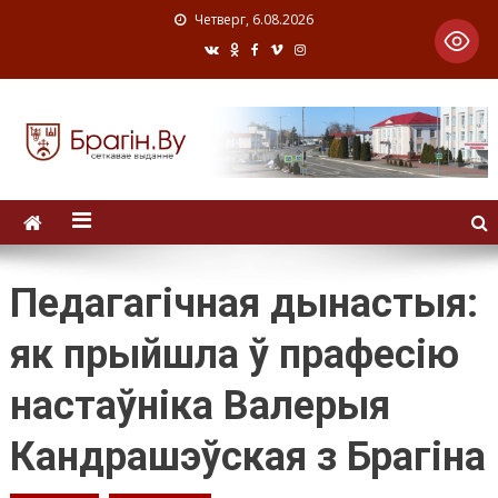
Четверг, 6.08.2026
Педагагічная дынастыя:
як прыйшла ў прафесію
настаўніка Валерыя
Кандрашэўская з Брагіна