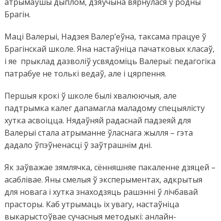
атрымаўшы дыплом, дзяўчына вярнулася ў родны
Брагін.
Маці Валерыі, Надзея Валер’еўна, таксама працуе ў
Брагінскай школе. Яна настаўніца пачатковых класаў,
і яе прыклад дазволіў усвядоміць Валерыі: педагогіка
патрабуе не толькі ведаў, але і цярпення.
Першыя крокі ў школе былі хвалюючыя, але
падтрымка калег дапамагла маладому спецыялісту
хутка асвоіцца. Нядаўняй радаснай падзеяй для
Валерыі стала атрыманне ўласнага жылля – гэта
дадало ўпэўненасці ў заўтрашнім дні.
Як заўважае зямлячка, сённяшняе пакаленне дзяцей –
асаблівае. Яны смелыя ў эксперыментах, адкрытыя
для новага і хутка знаходзяць рашэнні ў лічбавай
прасторы. Каб утрымаць іх увагу, настаўніца
выкарыстоўвае сучасныя методыкі: анлайн-