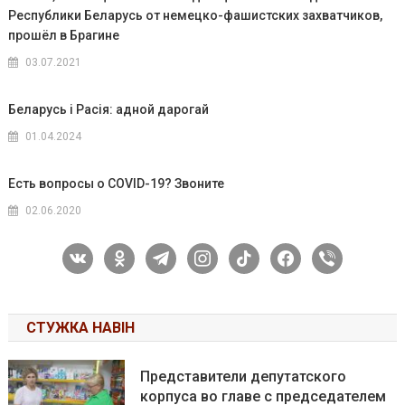
Республики Беларусь от немецко-фашистских захватчиков,
прошёл в Брагине
03.07.2021
Беларусь і Расія: адной дарогай
01.04.2024
Есть вопросы о COVID-19? Звоните
02.06.2020
vkontakte
odnoklassniki
telegram
instagram
tiktok
facebook
viber
СТУЖКА НАВІН
Представители депутатского
корпуса во главе с председателем