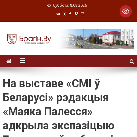
Суббота, 8.08.2026
На выставе «СМІ ў
Беларусі» рэдакцыя
«Маяка Палесся»
адкрыла экспазіцыю