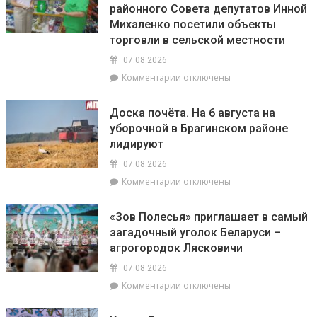
районного Совета депутатов Инной
Михаленко посетили объекты
торговли в сельской местности
07.08.2026
к
Комментарии
отключены
записи
Представители
Доска почёта. На 6 августа на
депутатского
уборочной в Брагинском районе
корпуса
лидируют
во
главе
07.08.2026
с
к
Комментарии
отключены
председателем
записи
районного
Доска
Совета
«Зов Полесья» приглашает в самый
почёта.
депутатов
загадочный уголок Беларуси –
На
Инной
агрогородок Лясковичи
6
Михаленко
августа
посетили
07.08.2026
на
объекты
к
Комментарии
отключены
уборочной
торговли
записи
в
в
«Зов
Брагинском