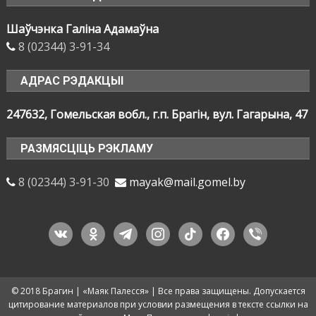
Шаўчэнка Галіна Адамаўна
8 (02344) 3-91-34
АДРАС РЭДАКЦЫІ
247632, Гомельская вобл., г.п. Брагін, вул. Гагарына, 47
РАЗМЯСЦІЦЬ РЭКЛАМУ
8 (02344) 3-91-30
mayak@mail.gomel.by
vkontakte
odnoklassniki
telegram
instagram
tiktok
facebook
viber
© 2018 Брагин | «Маяк Палесся» | Все права защищены. Допускается
цитирование материалов при условии размещения в тексте ссылки на