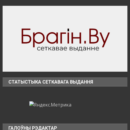
в
области
зафиксировано
673
возгорания
в
природных
экосистемах
СТАТЫСТЫКА СЕТКАВАГА ВЫДАННЯ
ГАЛОЎНЫ РЭДАКТАР