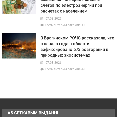
три
Вилейский
счетов по электроэнергии при
тысячи!
район
В
расчетах с населением
Брагинском
07.08.2026
районе
к
Комментарии
отключены
чествуют
записи
лидеров
РУП
жатвы
В Брагинском РОЧС рассказали, что
«Гомельэнерго»
с начала года в области
сообщает
зафиксировано 673 возгорания в
об
изменении
природных экосистемах
номеров
07.08.2026
лицевых
к
Комментарии
отключены
счетов
записи
по
В
электроэнергии
Брагинском
при
РОЧС
расчетах
рассказали,
с
что
населением
с
начала
АБ СЕТКАВЫМ ВЫДАННІ
года