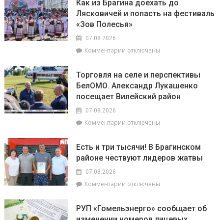
сельской
Как из Брагина доехать до
Полесья»
районе
местности
Лясковичей и попасть на фестиваль
приглашает
лидируют
«Зов Полесья»
в
самый
07.08.2026
загадочный
к
Комментарии
отключены
уголок
записи
Беларуси
Как
–
Торговля на селе и перспективы
из
агрогородок
БелОМО. Александр Лукашенко
Брагина
Лясковичи
посещает Вилейский район
доехать
до
07.08.2026
Лясковичей
к
Комментарии
отключены
и
записи
попасть
Торговля
на
Есть и три тысячи! В Брагинском
на
фестиваль
районе чествуют лидеров жатвы
селе
«Зов
и
Полесья»
07.08.2026
перспективы
к
Комментарии
отключены
БелОМО.
записи
Александр
Есть
Лукашенко
РУП «Гомельэнерго» сообщает об
и
посещает
изменении номеров лицевых