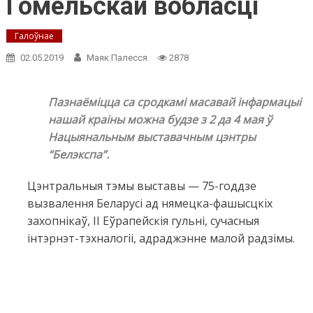
Гомельскай вобласці
Галоўнае
02.05.2019
Маяк Палесся
2878
Пазнаёміцца са сродкамі масавай інфармацыі
нашай краіны можна будзе з 2 да 4 мая ў
Нацыянальным выставачным цэнтры
“Белэкспа”.
Цэнтральныя тэмы выставы — 75-годдзе
вызвалення Беларусі ад нямецка-фашысцкіх
захопнікаў, II Еўрапейскія гульні, сучасныя
інтэрнэт-тэхналогіі, адраджэнне малой радзімы.