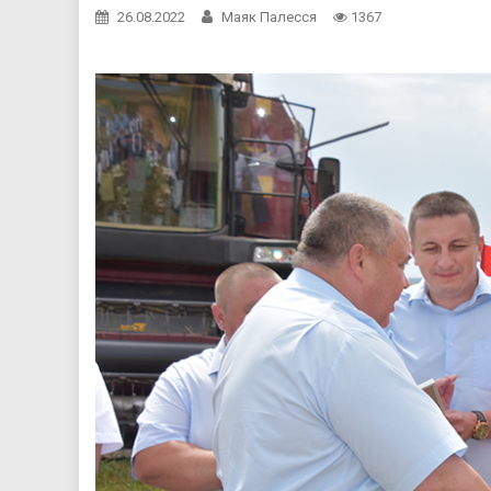
26.08.2022
Маяк Палесся
1367