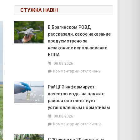
СТУЖКА НАВІН
В Брагинском РОВД
рассказали, какое наказание
предусмотрено за
незаконное использование
БПЛА
08.08.2026
к
Комментарии
отключены
записи
В
РайЦГЭ информирует:
Брагинском
качество воды на пляжах
РОВД
рассказали,
района соответствует
какое
установленным нормативам
наказание
08.08.2026
предусмотрено
к
Комментарии
отключены
за
записи
незаконное
РайЦГЭ
использование
С 20 июля по 20 августа на