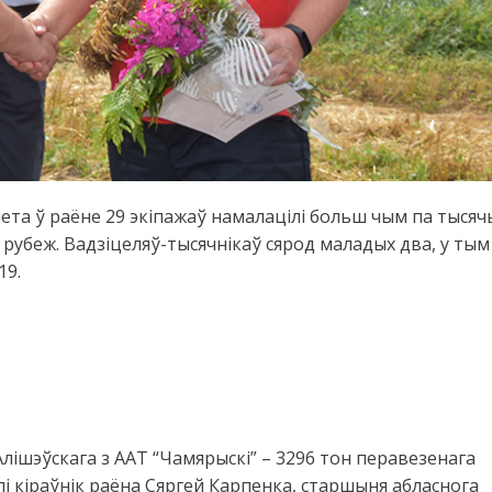
лета ў раёне 29 экіпажаў намалацілі больш чым па тысяч
ы рубеж. Вадзіцеляў-тысячнікаў сярод маладых два, у тым
19.
лішэўскага з ААТ “Чамярыскі” – 3296 тон перавезенага
і кіраўнік раёна Сяргей Карпенка, старшыня абласнога