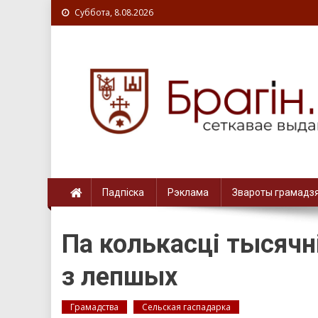
Суббота, 8.08.2026
Падпіска
Рэклама
Звароты грамадз
Па колькасці тысячні
з лепшых
Грамадства
Сельская гаспадарка