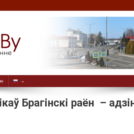
ян
каў Брагінскі раён – адзі