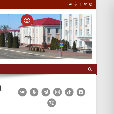
н
vkontakte
odnoklassniki
telegram
instagram
tiktok
facebook
viber