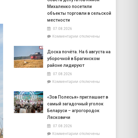
2026
сегодня
Михаленко посетили
года»
будут
объекты торговли в сельской
особенно
местности
успешны
в
07.08.2026
искусстве,
к
Комментарии
отключены
а
записи
Рыбам
Представители
стоит
Доска почёта. На 6 августа на
депутатского
прислушаться
уборочной в Брагинском
корпуса
к
во
районе лидируют
интуиции
главе
07.08.2026
с
к
Комментарии
отключены
председателем
записи
районного
Доска
Совета
«Зов Полесья» приглашает в
почёта.
депутатов
самый загадочный уголок
На
Инной
6
Беларуси – агрогородок
Михаленко
августа
Лясковичи
посетили
на
объекты
07.08.2026
уборочной
торговли
к
Комментарии
отключены
в
в