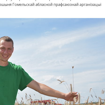
аршыня Гомельскай абласной прафсаюзнай арганізацыі