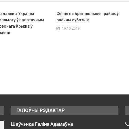
чалавек з Украіны
Сёння на Брагіншчыне прайшоў
апамогу ў палатачным
раённы суботнік
рвонага Крыжа ў
19.10.2019
раёне
ГАЛОЎНЫ РЭДАКТАР
Шаўчэнка Галіна Адамаўна