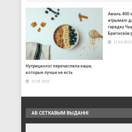
Амаль 400 
атрымалі д
гарадку Чы
Брагінскім 
21.03.2022
Нутрициолог перечислила каши,
которые лучше не есть
22.05.2025
АБ СЕТКАВЫМ ВЫДАННІ