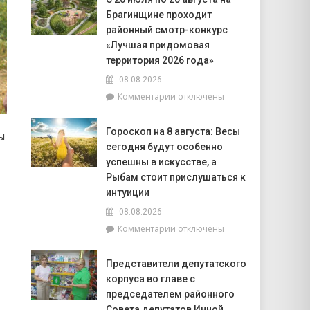
информирует:
БПЛА
Брагинщине проходит
качество
воды
районный смотр-конкурс
на
«Лучшая придомовая
пляжах
территория 2026 года»
района
08.08.2026
соответствует
установленным
к
Комментарии
отключены
нормативам
записи
С
Гороскоп на 8 августа: Весы
ы
20
сегодня будут особенно
июля
по
успешны в искусстве, а
20
Рыбам стоит прислушаться к
августа
интуиции
на
08.08.2026
Брагинщине
проходит
к
Комментарии
отключены
районный
записи
смотр-
Гороскоп
Представители депутатского
конкурс
на
корпуса во главе с
«Лучшая
8
придомовая
августа:
председателем районного
территория
Весы
Совета депутатов Инной