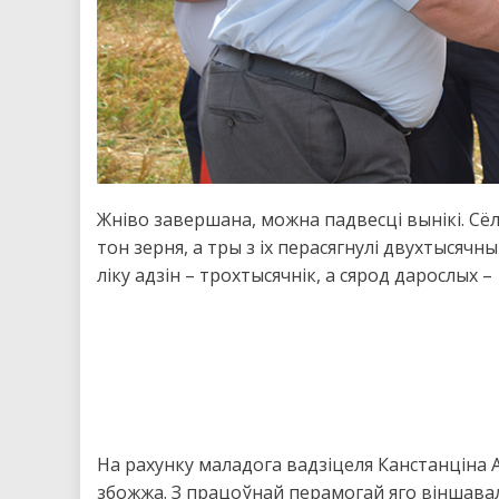
Жніво завершана, можна падвесці вынікі. Сё
тон зерня, а тры з іх перасягнулі двухтысячн
ліку адзін – трохтысячнік, а сярод дарослых – 
На рахунку маладога вадзіцеля Канстанціна А
збожжа. З працоўнай перамогай яго віншавал