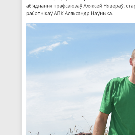
аб’яднання прафсаюзаў Аляксей Нявераў, ст
работнікаў АПК Аляксандр Наўныка.