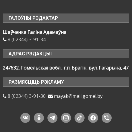
ГАЛОЎНЫ РЭДАКТАР
Шаўчэнка Галіна Адамаўна
8 (02344) 3-91-34
АДРАС РЭДАКЦЫІ
247632, Гомельская вобл., г.п. Брагін, вул. Гагарына, 47
РАЗМЯСЦІЦЬ РЭКЛАМУ
8 (02344) 3-91-30
mayak@mail.gomel.by
vkontakte
odnoklassniki
telegram
instagram
tiktok
facebook
viber