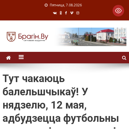
Пятница, 7.08.2026
Тут чакаюць
балельшчыкаў! У
нядзелю, 12 мая,
адбудзецца футбольны