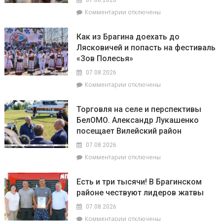
07.08.2026
на
объекты
к
Комментарии
отключены
уборочной
торговли
записи
в
в
«Зов
Брагинском
сельской
Как из Брагина доехать до
Полесья»
районе
местности
Лясковичей и попасть на фестиваль
приглашает
лидируют
«Зов Полесья»
в
самый
07.08.2026
загадочный
к
Комментарии
отключены
уголок
записи
Беларуси
Как
–
Торговля на селе и перспективы
из
агрогородок
БелОМО. Александр Лукашенко
Брагина
Лясковичи
посещает Вилейский район
доехать
до
07.08.2026
Лясковичей
к
Комментарии
отключены
и
записи
попасть
Торговля
на
Есть и три тысячи! В Брагинском
на
фестиваль
районе чествуют лидеров жатвы
селе
«Зов
и
Полесья»
07.08.2026
перспективы
к
Комментарии
отключены