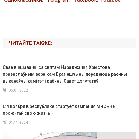
ЧИТАЙТЕ ТАКЖЕ:
Свае віншаванні са святам Нараджэння Хрыстова
праваслаўным вернікам Брагіншчыны перадаюць раённы
выканаўчы камітэт і раённы Савет дэпутатаў
06.01.2022
С 4 ноября в республике стартует кампания МЧС «Не
прожигай свою жизнь!»
01.11.2024