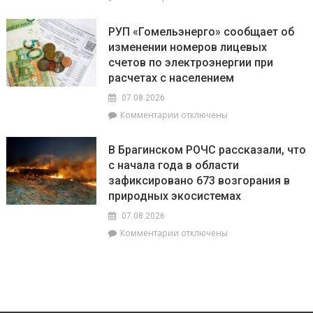
БелОМО.
записи
Александр
Есть
Лукашенко
РУП «Гомельэнерго» сообщает об
и
посещает
изменении номеров лицевых
три
Вилейский
счетов по электроэнергии при
тысячи!
район
В
расчетах с населением
Брагинском
07.08.2026
районе
к
Комментарии
отключены
чествуют
записи
лидеров
РУП
жатвы
В Брагинском РОЧС рассказали, что
«Гомельэнерго»
с начала года в области
сообщает
зафиксировано 673 возгорания в
об
изменении
природных экосистемах
номеров
07.08.2026
лицевых
к
Комментарии
отключены
счетов
записи
по
В
электроэнергии
Брагинском
при
РОЧС
расчетах
рассказали,
с
что