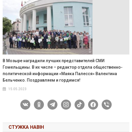
В Мозыре наградили лучших представителей СМИ
Гомельщины. В их числе – редактор отдела общественно-
политической информации «Маяка Палесся» Валентина
Бельченко. Поздравляем и гордимся!
15.05.2023
vkontakte
odnoklassniki
telegram
instagram
tiktok
facebook
viber
СТУЖКА НАВІН