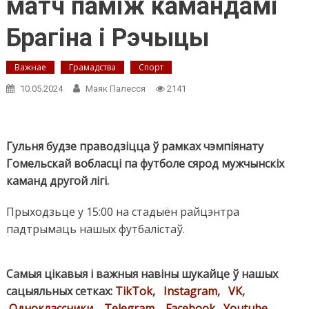
матч паміж камандамі
Брагіна і Рэчыцы
Важнае
Грамадства
Спорт
10.05.2024
Маяк Палесся
2141
Гульня будзе праводзіцца ў рамках чэмпіянату
Гомельскай вобласці па футболе сярод мужчынскіх
каманд другой лігі.
Прыходзьце у 15:00 на стадыён райцэнтра
падтрымаць нашых футбалістаў.
Самыя цікавыя і важныя навіны шукайце ў нашых
сацыяльных сетках:
TikTok
,
Instagram
,
VK
,
Одноклассники
,
Telegram
,
Facebook
,
Youtube
.