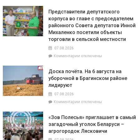
Представители депутатского
корпуса во главе с председателем
районного Совета депутатов Инной
Михаленко посетили объекты
торговли в сельской местности
07.08.2026
к
Комментарии
отключены
записи
Представители
Доска почёта. На 6 августа на
депутатского
уборочной в Брагинском районе
корпуса
лидируют
во
главе
07.08.2026
с
к
Комментарии
отключены
председателем
записи
районного
Доска
Совета
«Зов Полесья» приглашает в самый
почёта.
депутатов
загадочный уголок Беларуси –
На
Инной
агрогородок Лясковичи
6
Михаленко
августа
посетили