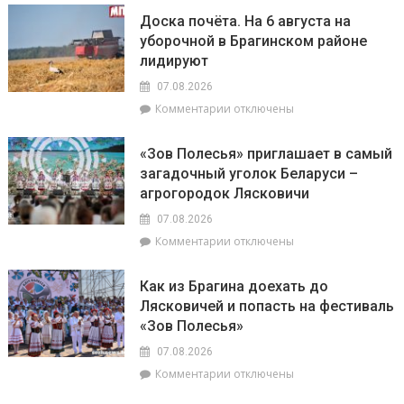
искусстве,
Представители
Доска почёта. На 6 августа на
а
депутатского
уборочной в Брагинском районе
Рыбам
корпуса
лидируют
стоит
во
прислушаться
главе
07.08.2026
к
с
к
Комментарии
отключены
интуиции
председателем
записи
районного
Доска
Совета
«Зов Полесья» приглашает в самый
почёта.
депутатов
загадочный уголок Беларуси –
На
Инной
агрогородок Лясковичи
6
Михаленко
августа
посетили
07.08.2026
на
объекты
к
Комментарии
отключены
уборочной
торговли
записи
в
в
«Зов
Брагинском
сельской
Как из Брагина доехать до
Полесья»
районе
местности
Лясковичей и попасть на фестиваль
приглашает
лидируют
«Зов Полесья»
в
самый
07.08.2026
загадочный
к
Комментарии
отключены
уголок
записи
Беларуси