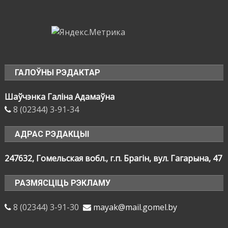
ГАЛОЎНЫ РЭДАКТАР
Шаўчэнка Галіна Адамаўна
8 (02344) 3-91-34
АДРАС РЭДАКЦЫІ
247632, Гомельская вобл., г.п. Брагін, вул. Гагарына, 47
РАЗМЯСЦІЦЬ РЭКЛАМУ
8 (02344) 3-91-30
mayak@mail.gomel.by