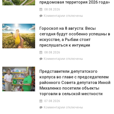
на
придомовая территория 2026 года»
пляжах
08.08.2026
района
к
Комментарии
отключены
соответствует
записи
установленным
С
нормативам
Гороскоп на 8 августа: Весы
20
сегодня будут особенно успешны в
июля
искусстве, а Рыбам стоит
по
20
прислушаться к интуиции
августа
08.08.2026
на
к
Комментарии
отключены
Брагинщине
записи
проходит
Гороскоп
районный
Представители депутатского
на
смотр-
корпуса во главе с председателем
8
конкурс
районного Совета депутатов Инной
августа:
«Лучшая
Весы
Михаленко посетили объекты
придомовая
сегодня
территория
торговли в сельской местности
будут
2026
07.08.2026
особенно
года»
успешны
к
Комментарии
отключены
в
записи