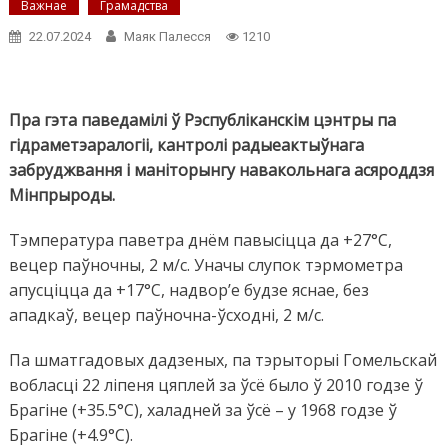
Важнае
Грамадства
22.07.2024
Маяк Палесся
1210
Пра гэта паведамілі ў Рэспубліканскім цэнтры па
гідраметэаралогіі, кантролі радыеактыўнага
забруджвання і маніторынгу навакольнага асяроддзя
Мінпрыроды.
Тэмпература паветра днём павысіцца да +27°C,
вецер паўночны, 2 м/с. Уначы слупок тэрмометра
апусціцца да +17°C, надвор’е будзе яснае, без
ападкаў, вецер паўночна-ўсходні, 2 м/с.
Па шматгадовых дадзеных, па тэрыторыі Гомельскай
вобласці 22 ліпеня цяплей за ўсё было ў 2010 годзе ў
Брагіне (+35.5°С), халадней за ўсё – у 1968 годзе ў
Брагіне (+4.9°С).