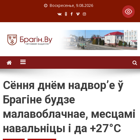
Воскресенье, 9.08.2026
Сёння днём надвор’е ў
Брагіне будзе
малавоблачнае, месцамі
навальніцы і да +27°C