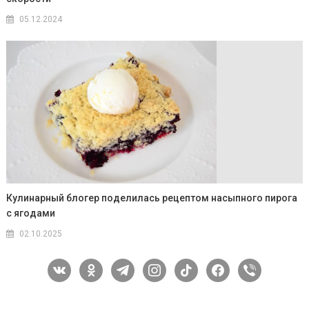
05.12.2024
Кулинарный блогер поделилась рецептом насыпного пирога
с ягодами
02.10.2025
vkontakte
odnoklassniki
telegram
instagram
tiktok
facebook
viber