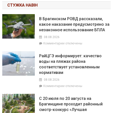
СТУЖКА НАВІН
В Брагинском РОВД рассказали,
какое наказание предусмотрено за
незаконное использование БПЛА
08.08.2026
к
Комментарии
отключены
записи
В
РайЦГЭ информирует: качество
Брагинском
воды на пляжах района
РОВД
соответствует установленным
рассказали,
какое
нормативам
наказание
08.08.2026
предусмотрено
к
Комментарии
отключены
за
записи
незаконное
РайЦГЭ
использование
С 20 июля по 20 августа на
информирует:
БПЛА
Брагинщине проходит районный
качество
смотр-конкурс «Лучшая
воды