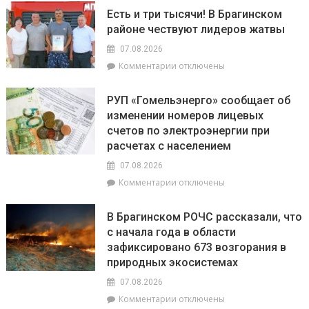
Торговля
на
Есть и три тысячи! В Брагинском
на
фестиваль
районе чествуют лидеров жатвы
селе
«Зов
и
Полесья»
07.08.2026
перспективы
к
Комментарии
отключены
БелОМО.
записи
Александр
Есть
Лукашенко
РУП «Гомельэнерго» сообщает об
и
посещает
изменении номеров лицевых
три
Вилейский
счетов по электроэнергии при
тысячи!
район
В
расчетах с населением
Брагинском
07.08.2026
районе
к
Комментарии
отключены
чествуют
записи
лидеров
РУП
жатвы
В Брагинском РОЧС рассказали, что
«Гомельэнерго»
с начала года в области
сообщает
зафиксировано 673 возгорания в
об
изменении
природных экосистемах
номеров
07.08.2026
лицевых
к
Комментарии
отключены
счетов