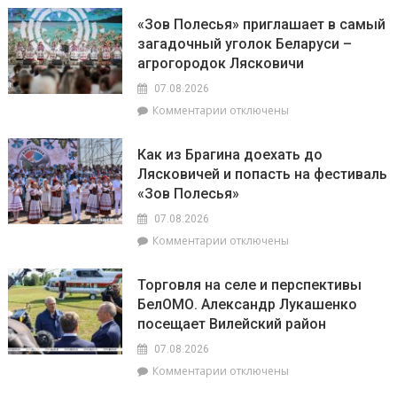
районного
Доска
Совета
«Зов Полесья» приглашает в самый
почёта.
депутатов
загадочный уголок Беларуси –
На
Инной
агрогородок Лясковичи
6
Михаленко
августа
посетили
07.08.2026
на
объекты
к
Комментарии
отключены
уборочной
торговли
записи
в
в
«Зов
Брагинском
сельской
Как из Брагина доехать до
Полесья»
районе
местности
Лясковичей и попасть на фестиваль
приглашает
лидируют
«Зов Полесья»
в
самый
07.08.2026
загадочный
к
Комментарии
отключены
уголок
записи
Беларуси
Как
–
Торговля на селе и перспективы
из
агрогородок
БелОМО. Александр Лукашенко
Брагина
Лясковичи
посещает Вилейский район
доехать
до
07.08.2026
Лясковичей
к
Комментарии
отключены
и
записи
попасть