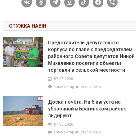
vkontakte
odnoklassniki
telegram
instagram
tiktok
facebook
viber
СТУЖКА НАВІН
Представители депутатского
корпуса во главе с председателем
районного Совета депутатов Инной
Михаленко посетили объекты
торговли в сельской местности
07.08.2026
к
Комментарии
отключены
записи
Представители
Доска почёта. На 6 августа на
депутатского
уборочной в Брагинском районе
корпуса
лидируют
во
главе
07.08.2026
с
к
Комментарии
отключены
председателем
записи