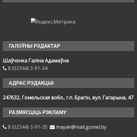
ГАЛОЎНЫ РЭДАКТАР
Шаўчэнка Галіна Адамаўна
8 (02344) 3-91-34
АДРАС РЭДАКЦЫІ
247632, Гомельская вобл., г.п. Брагін, вул. Гагарына, 47
РАЗМЯСЦІЦЬ РЭКЛАМУ
8 (02344) 3-91-30
mayak@mail.gomel.by