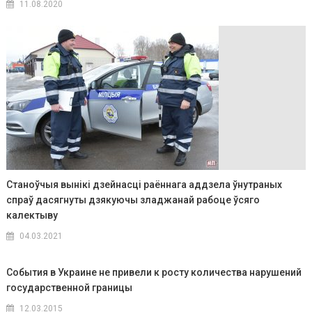
11.08.2020
Станоўчыя вынікі дзейнасці раённага аддзела ўнутраных
спраў дасягнуты дзякуючы зладжанай рабоце ўсяго
калектыву
04.03.2021
События в Украине не привели к росту количества нарушений
государственной границы
12.03.2015