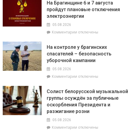
дерево
На Брагинщине 6 и 7 августа
приём
–
пройдут плановые отключения
граждан
полей
электроэнергии
его
05.08.2026
к
Комментарии
отключены
записи
На
На контроле у брагинских
Брагинщине
спасателей – безопасность
6
уборочной кампании
и
7
05.08.2026
августа
к
Комментарии
отключены
пройдут
записи
плановые
На
отключения
Солист белорусской музыкальной
контроле
электроэнергии
группы осуждён за публичные
у
оскорбления Президента и
брагинских
спасателей
разжигание розни
–
05.08.2026
безопасность
к
Комментарии
отключены
уборочной
записи
кампании