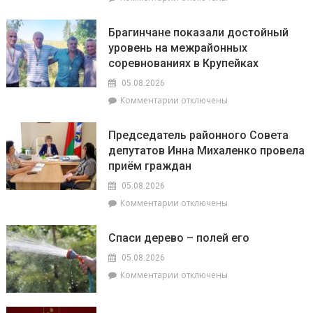
спасатели
записи
и
На
милиционеры
Брагинчане показали достойный
районном
Брагинщины
уровень на межрайонных
семинаре-
усиливают
соревнованиях в Крупейках
практикуме
профилактику
в
05.08.2026
ОАО
к
Комментарии
отключены
«Пераможнік»
записи
обсудили
Брагинчане
сев
Председатель районного Совета
показали
озимого
депутатов Инна Михаленко провела
достойный
рапса
приём граждан
уровень
на
05.08.2026
межрайонных
к
Комментарии
отключены
соревнованиях
записи
в
Председатель
Крупейках
Спаси дерево – полей его
районного
Совета
05.08.2026
депутатов
к
Комментарии
отключены
Инна
записи
Михаленко
Спаси
провела