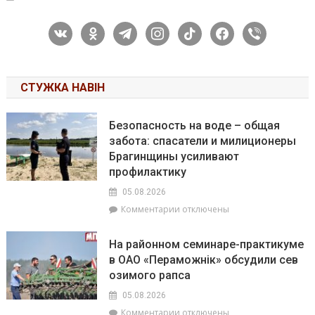
vkontakte
odnoklassniki
telegram
instagram
tiktok
facebook
viber
СТУЖКА НАВІН
Безопасность на воде – общая
забота: спасатели и милиционеры
Брагинщины усиливают
профилактику
05.08.2026
к
Комментарии
отключены
записи
Безопасность
На районном семинаре-практикуме
на
в ОАО «Пераможнік» обсудили сев
воде
озимого рапса
–
общая
05.08.2026
забота:
к
Комментарии
отключены