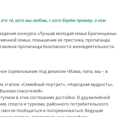
 это те, кого мы любим, с кого берём пример, о ком
едения конкурса «Лучшая молодая семья Брагинщины»
ременной семьи, повышение её престижа, пропаганда
ставлена пропаганда безопасности жизнедеятельности.
зное соревнование под девизом «Мама, папа, мы – в
их этапов: «Семейный портрет», «Народная мудрость»,
Вызови спасателей!».
тупили в этих состязаниях достойно. В дружелюбной
ия, спорта и туризма, районного потребительского
смогли пообщаться и посоревноваться. Ведущая
создав тёплую, доверительную атмосферу.