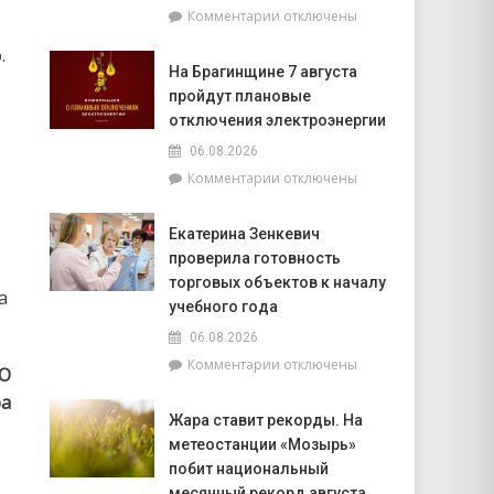
к
Комментарии
отключены
фундаментом
записи
белорусской
.
Спасатели
государственности,
На Брагинщине 7 августа
рассказали,
кто
пройдут плановые
почему
сейчас
не
отключения электроэнергии
впереди
нужно
на
06.08.2026
выключать
уборочной
к
Комментарии
отключены
телефон
кампании
записи
во
и
На
время
как
Екатерина Зенкевич
Брагинщине
грозы
принять
проверила готовность
7
участие
августа
торговых объектов к началу
конкурсе
а
пройдут
учебного года
на
плановые
лучшую
06.08.2026
отключения
придомовую
к
Комментарии
отключены
электроэнергии
О
территорию
записи
читайте
ра
Екатерина
7
Жара ставит рекорды. На
Зенкевич
августа
метеостанции «Мозырь»
проверила
в
готовность
побит национальный
«МП»
торговых
месячный рекорд августа