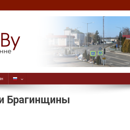
ян
ьи Брагинщины