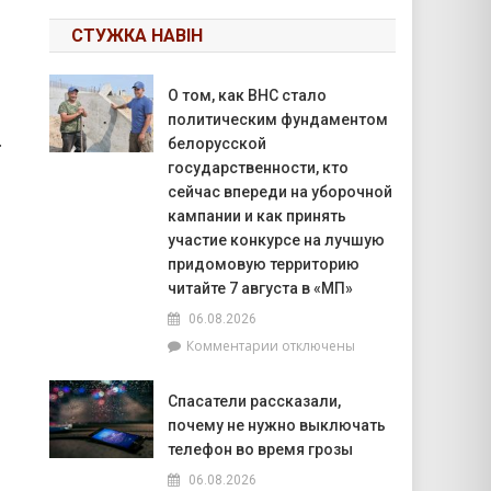
СТУЖКА НАВІН
О том, как ВНС стало
политическим фундаментом
.
белорусской
государственности, кто
сейчас впереди на уборочной
кампании и как принять
участие конкурсе на лучшую
придомовую территорию
читайте 7 августа в «МП»
06.08.2026
к
Комментарии
отключены
записи
О
Спасатели рассказали,
том,
почему не нужно выключать
как
ВНС
телефон во время грозы
стало
06.08.2026
политическим