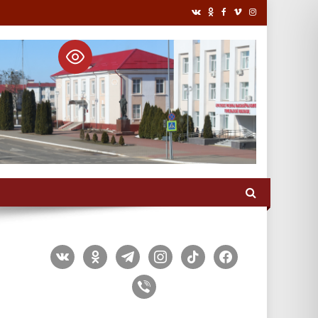
vkontakte
odnoklassniki
telegram
instagram
tiktok
facebook
viber