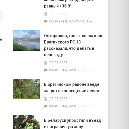
объектов
равный +38.9°
к
06.08.2026
началу
учебного
к
Комментарии
отключены
года
записи
Жара
я
Осторожно, гроза: спасатели
ставит
ые
Брагинского РОЧС
рекорды.
На
рассказали, что делать в
метеостанции
непогоду
«Мозырь»
06.08.2026
побит
к
Комментарии
отключены
национальный
записи
месячный
Осторожно,
рекорд
В Брагинском районе введён
гроза:
августа
запрет на посещение лесов
спасатели
равный
Брагинского
+38.9°
06.08.2026
РОЧС
к
Комментарии
отключены
рассказали,
записи
что
В
делать
В Беларуси упростили въезд
Брагинском
в
в пограничную зону
районе