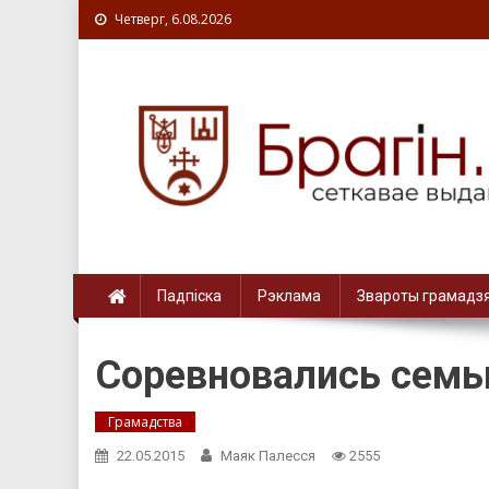
Четверг, 6.08.2026
Падпіска
Рэклама
Звароты грамадз
Соревновались сем
Грамадства
22.05.2015
Маяк Палесся
2555