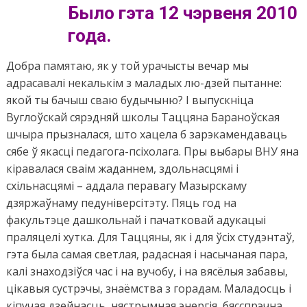
Было гэта 12 чэрвеня 2010
года.
Добра памятаю, як у той урачысты вечар мы
адрасавалі некалькім з маладых лю-дзей пытанне:
якой ты бачыш сваю будычыню? І выпускніца
Вуглоўскай сярэдняй школы Таццяна Бараноўская
шчыра прызналася, што хацела б зарэкамендаваць
сябе ў якасці педагога-псіхолага. Пры выбары ВНУ яна
кіравалася сваім жаданнем, здольнасцямі і
схільнасцямі – аддала перавагу Мазырскаму
дзяржаўнаму педуніверсітэту. Пяць год на
факультэце дашкольнай і пачатковай адукацыі
праляцелі хутка. Для Таццяны, як і для ўсіх студэнтаў,
гэта была самая светлая, радасная і насычаная пара,
калі знаходзіўся час і на вучобу, і на вясёлыя забавы,
цікавыя сустрэчы, знаёмства з горадам. Маладосць і
кіпучая дзейнасць, нястрымная энергія, бясспрэчна,