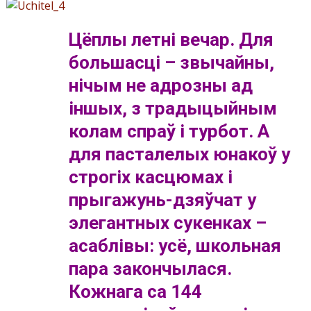
Цёплы летні вечар. Для
большасці – звычайны,
нічым не адрозны ад
іншых, з традыцыйным
колам спраў і турбот. А
для пасталелых юнакоў у
строгіх касцюмах і
прыгажунь-дзяўчат у
элегантных сукенках –
асаблівы: усё, школьная
пара закончылася.
Кожнага са 144