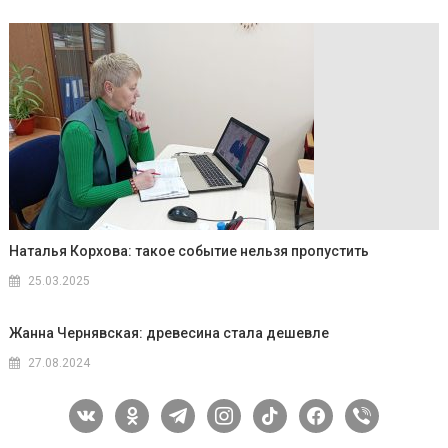
Наталья Корхова: такое событие нельзя пропустить
25.03.2025
Жанна Чернявская: древесина стала дешевле
27.08.2024
vkontakte
odnoklassniki
telegram
instagram
tiktok
facebook
viber