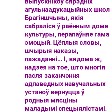
выпускнікоў сярэдніх
агульнаадукацыйных школ
Брагіншчыны, якія
сабраліся ў раённым доме
культуры, перапаўняе гама
эмоцый. Цёплыя словы,
шчырыя наказы,
пажаданні… І, вядома ж,
надзея на тое, што многія
пасля заканчэння
адпаведных навучальных
устаноў вернуцца ў
родныя мясціны
маладымі спецыялістамі.