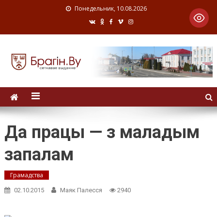
Понедельник, 10.08.2026
Да працы — з маладым
запалам
Грамадства
02.10.2015
Маяк Палесся
2940