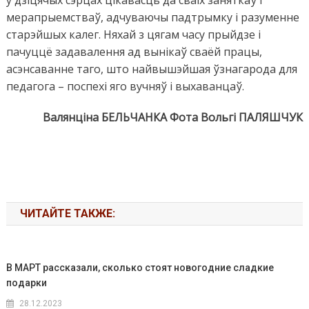
у дзіцячых сэрцах цікавасць да сваіх заняткаў і
мерапрыемстваў, адчуваючы падтрымку і разуменне
старэйшых калег. Няхай з цягам часу прыйдзе і
пачуццё задавалення ад вынікаў сваёй працы,
асэнсаванне таго, што найвышэйшая ўзнагарода для
педагога – поспехі яго вучняў і выхаванцаў.
Валянціна БЕЛЬЧАНКА
Фота Вольгі ПАЛЯШЧУК
ЧИТАЙТЕ ТАКЖЕ:
В МАРТ рассказали, сколько стоят новогодние сладкие
подарки
28.12.2023