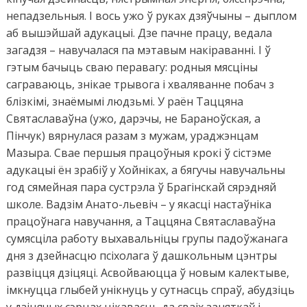
непадзельныя. І вось ужо ў руках дзяўчыны – дыплом
аб вышэйшай адукацыі. Дзе пачне працу, ведала
загадзя – навучалася па мэтавым накіраванні. І ў
гэтым бачыць сваю перавагу: родныя мясціны
саграваюць, знікае трывога і хваляванне побач з
блізкімі, знаёмымі людзьмі. У раён Таццяна
Святаславаўна (ужо, дарэчы, не Бараноўская, а
Пінчук) вярнулася разам з мужам, ураджэнцам
Мазыра. Свае першыя працоўныя крокі ў сістэме
адукацыі ён зрабіў у Хойніках, а бягучы навучальны
год сямейная пара сустрэла ў Брагінскай сярэдняй
школе. Вадзім Анато-льевіч – у якасці настаўніка
працоўнага навучання, а Таццяна Святаславаўна
сумясціла работу выхавальніцы групы падоўжанага
дня з дзейнасцю псіхолага ў дашкольным цэнтры
развіцця дзіцяці. Асвойваюцца ў новым калектыве,
імкнуцца глыбей унікнуць у сутнасць спраў, абудзіць