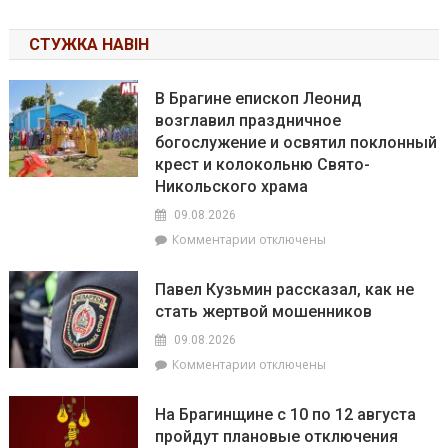
СТУЖКА НАВІН
В Брагине епископ Леонид
возглавил праздничное
богослужение и освятил поклонный
крест и колокольню Свято-
Никольского храма
09.08.2026
к
Комментарии
отключены
записи
В
Павел Кузьмин рассказал, как не
Брагине
стать жертвой мошенников
епископ
Леонид
09.08.2026
возглавил
к
Комментарии
отключены
праздничное
записи
богослужение
Павел
и
На Брагинщине с 10 по 12 августа
Кузьмин
освятил
пройдут плановые отключения
рассказал,
поклонный