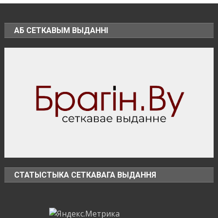
какое
наказание
предусмотрено
АБ СЕТКАВЫМ ВЫДАННІ
за
незаконное
использование
БПЛА
СТАТЫСТЫКА СЕТКАВАГА ВЫДАННЯ