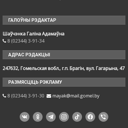
ГАЛОЎНЫ РЭДАКТАР
Шаўчэнка Галіна Адамаўна
8 (02344) 3-91-34
АДРАС РЭДАКЦЫІ
247632, Гомельская вобл., г.п. Брагін, вул. Гагарына, 47
РАЗМЯСЦІЦЬ РЭКЛАМУ
8 (02344) 3-91-30
mayak@mail.gomel.by
vkontakte
odnoklassniki
telegram
instagram
tiktok
facebook
viber