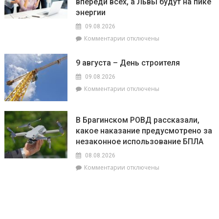
впереди всех, а Львы будут на пике
как
филиал
энергии
«Брагинский»
09.08.2026
меняет
к
Комментарии
отключены
облик
записи
Гомельщины
Гороскоп
9 августа – День строителя
на
9
09.08.2026
августа:
к
Комментарии
отключены
Овнам
записи
сегодня
9
не
августа
В Брагинском РОВД рассказали,
стоит
–
какое наказание предусмотрено за
бояться
День
быть
незаконное использование БПЛА
строителя
впереди
08.08.2026
всех,
к
Комментарии
отключены
а
записи
Львы
В
будут
Брагинском
на
РОВД
пике
рассказали,
энергии