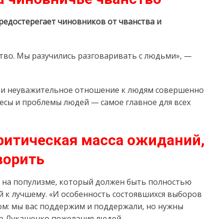
редостерегает чиновников от чванства и
тво. Мы разучились разговаривать с людьми», —
во и неуважительное отношение к людям совершенно
есы и проблемы людей — самое главное для всех
ритическая масса ожиданий,
ворить
ь на популизме, который должен быть полностью
 к лучшему. «И особенность состоявшихся выборов
м: мы вас поддержим и поддержали, но нужны
др Лукашенко пожелания людей.