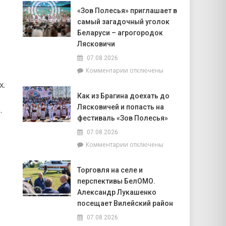
Доска
Совета
«Зов Полесья» приглашает в
почёта.
депутатов
самый загадочный уголок
На
Инной
6
Беларуси – агрогородок
Михаленко
августа
Лясковичи
посетили
на
объекты
07.08.2026
уборочной
торговли
к
Комментарии
отключены
в
в
записи
Брагинском
сельской
х.
«Зов
районе
местности
Как из Брагина доехать до
Полесья»
лидируют
Лясковичей и попасть на
приглашает
.
в
фестиваль «Зов Полесья»
самый
07.08.2026
загадочный
к
Комментарии
отключены
уголок
записи
Беларуси
Как
–
Торговля на селе и
из
агрогородок
перспективы БелОМО.
Брагина
Лясковичи
доехать
Александр Лукашенко
до
посещает Вилейский район
Лясковичей
07.08.2026
и