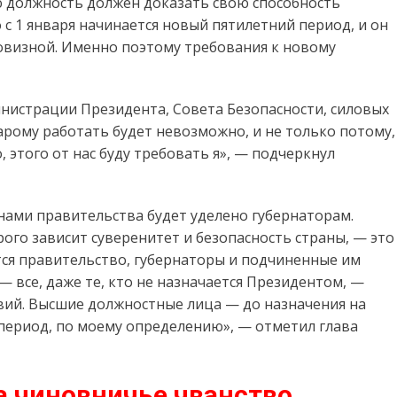
ю должность должен доказать свою способность
о с 1 января начинается новый пятилетний период, и он
новизной. Именно поэтому требования к новому
инистрации Президента, Совета Безопасности, силовых
старому работать будет невозможно, и не только потому,
о, этого от нас буду требовать я», — подчеркнул
енами правительства будет уделено губернаторам.
ого зависит суверенитет и безопасность страны, — это
тся правительство, губернаторы и подчиненные им
 — все, даже те, кто не назначается Президентом, —
вий. Высшие должностные лица — до назначения на
период, по моему определению», — отметил глава
а чиновничье чванство