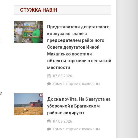
СТУЖКА НАВІН
Представители депутатского
корпуса во главе с
л
председателем районного
Совета депутатов Инной
Михаленко посетили
объекты торговли в сельской
местности
07.08.2026
к
Комментарии
отключены
записи
и
Представители
Доска почёта. На 6 августа на
депутатского
уборочной в Брагинском
корпуса
во
районе лидируют
главе
07.08.2026
с
к
Комментарии
отключены
председателем
записи
районного