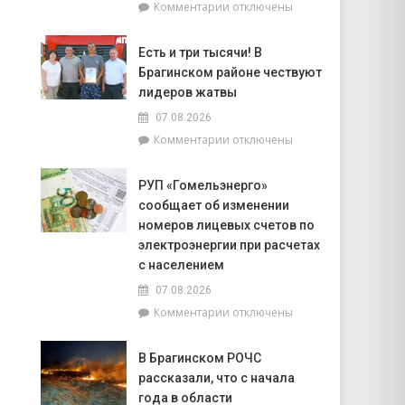
к
Комментарии
отключены
попасть
записи
на
Торговля
фестиваль
Есть и три тысячи! В
на
«Зов
Брагинском районе чествуют
селе
Полесья»
и
лидеров жатвы
перспективы
07.08.2026
БелОМО.
к
Комментарии
отключены
Александр
записи
Лукашенко
Есть
посещает
РУП «Гомельэнерго»
и
Вилейский
сообщает об изменении
три
район
тысячи!
номеров лицевых счетов по
В
электроэнергии при расчетах
Брагинском
с населением
районе
07.08.2026
чествуют
лидеров
к
Комментарии
отключены
жатвы
записи
РУП
В Брагинском РОЧС
«Гомельэнерго»
рассказали, что с начала
сообщает
об
года в области