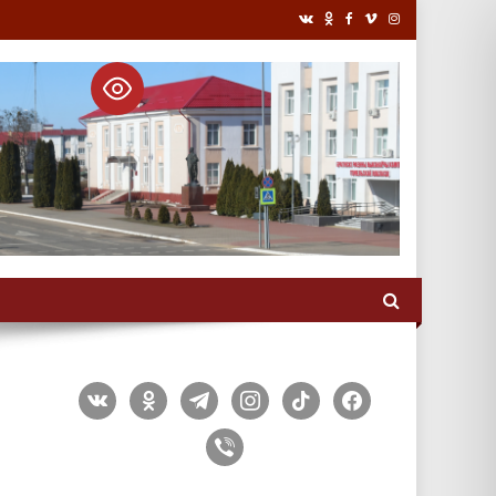
vkontakte
odnoklassniki
telegram
instagram
tiktok
facebook
viber