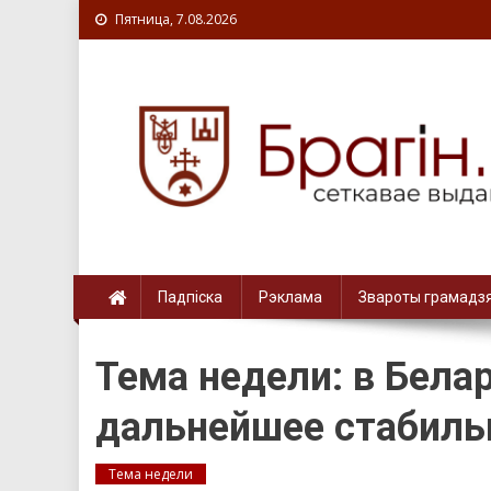
Пятница, 7.08.2026
Падпіска
Рэклама
Звароты грамадз
Тема недели: в Бела
дальнейшее стабиль
Тема недели