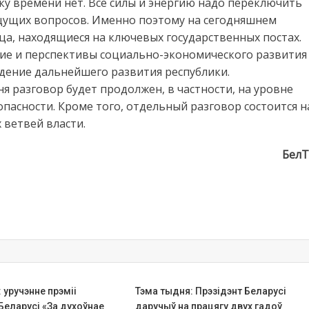
ку времени нет. Все силы и энергию надо переключить
щущих вопросов. Именно поэтому на сегодняшнем
а, находящиеся на ключевых государственных постах.
ие и перспективы социально-экономического развития
дение дальнейшего развития республики.
ня разговор будет продолжен, в частности, на уровне
пасности. Кроме того, отдельный разговор состоится н
 ветвей власти.
Бел
 уручэнне прэміі
Тэма тыдня: Прэзідэнт Беларусі
Беларусі «За духоўнае
даручыў на працягу двух гадоў