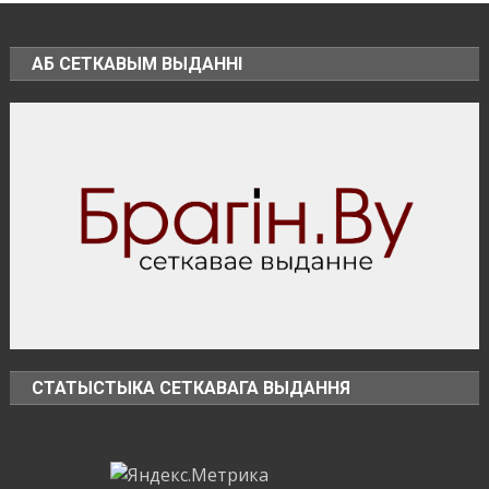
какое
наказание
предусмотрено
АБ СЕТКАВЫМ ВЫДАННІ
за
незаконное
использование
БПЛА
СТАТЫСТЫКА СЕТКАВАГА ВЫДАННЯ