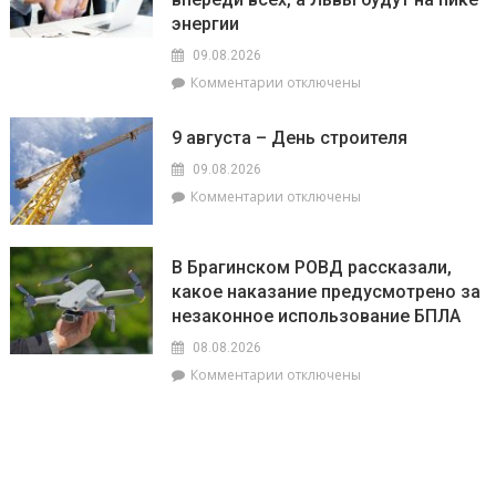
филиал
энергии
«Брагинский»
09.08.2026
меняет
к
Комментарии
отключены
облик
записи
Гомельщины
Гороскоп
9 августа – День строителя
на
9
09.08.2026
августа:
к
Комментарии
отключены
Овнам
записи
сегодня
9
не
августа
В Брагинском РОВД рассказали,
стоит
–
какое наказание предусмотрено за
бояться
День
быть
незаконное использование БПЛА
строителя
впереди
08.08.2026
всех,
к
Комментарии
отключены
а
записи
Львы
В
будут
Брагинском
на
РОВД
пике
рассказали,
энергии