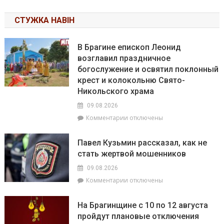
СТУЖКА НАВІН
В Брагине епископ Леонид
возглавил праздничное
богослужение и освятил поклонный
крест и колокольню Свято-
Никольского храма
09.08.2026
к
Комментарии
отключены
записи
В
Павел Кузьмин рассказал, как не
Брагине
стать жертвой мошенников
епископ
Леонид
09.08.2026
возглавил
к
Комментарии
отключены
праздничное
записи
богослужение
Павел
и
На Брагинщине с 10 по 12 августа
Кузьмин
освятил
пройдут плановые отключения
рассказал,
поклонный