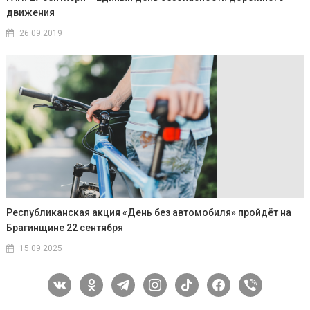
движения
26.09.2019
Республиканская акция «День без автомобиля» пройдёт на
Брагинщине 22 сентября
15.09.2025
vkontakte
odnoklassniki
telegram
instagram
tiktok
facebook
viber