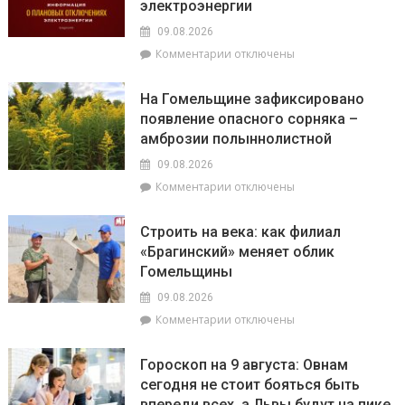
электроэнергии
как
крест
не
и
09.08.2026
стать
колокольню
к
Комментарии
отключены
жертвой
Свято-
записи
мошенников
Никольского
На
На Гомельщине зафиксировано
храма
Брагинщине
появление опасного сорняка –
с
амброзии полыннолистной
10
по
09.08.2026
12
к
Комментарии
отключены
августа
записи
пройдут
На
плановые
Строить на века: как филиал
Гомельщине
отключения
«Брагинский» меняет облик
зафиксировано
электроэнергии
Гомельщины
появление
опасного
09.08.2026
сорняка
к
Комментарии
отключены
–
записи
амброзии
Строить
полыннолистной
Гороскоп на 9 августа: Овнам
на
сегодня не стоит бояться быть
века:
впереди всех, а Львы будут на пике
как