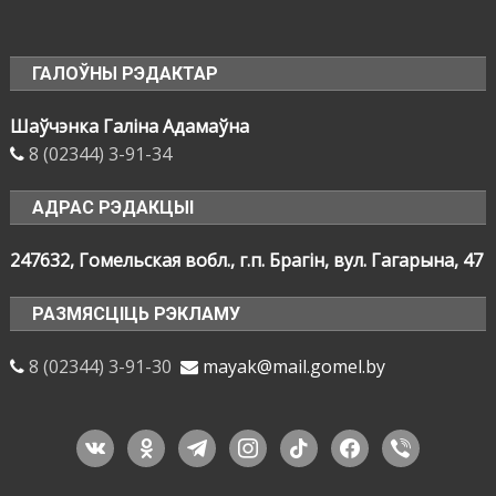
ГАЛОЎНЫ РЭДАКТАР
Шаўчэнка Галіна Адамаўна
8 (02344) 3-91-34
АДРАС РЭДАКЦЫІ
247632, Гомельская вобл., г.п. Брагін, вул. Гагарына, 47
РАЗМЯСЦІЦЬ РЭКЛАМУ
8 (02344) 3-91-30
mayak@mail.gomel.by
vkontakte
odnoklassniki
telegram
instagram
tiktok
facebook
viber