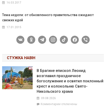
16.03.2017
Тема недели: от обновленного правительства ожидают
свежих идей
17.01.2015
vkontakte
odnoklassniki
telegram
instagram
tiktok
facebook
viber
СТУЖКА НАВІН
В Брагине епископ Леонид
возглавил праздничное
богослужение и освятил поклонный
крест и колокольню Свято-
Никольского храма
09.08.2026
к
Комментарии
отключены