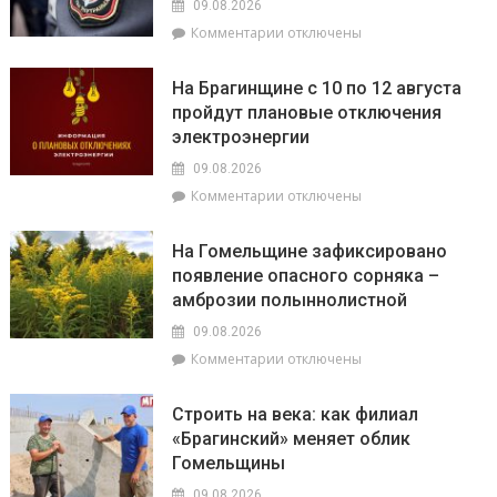
09.08.2026
возглавил
к
Комментарии
отключены
праздничное
записи
богослужение
Павел
и
На Брагинщине с 10 по 12 августа
Кузьмин
освятил
пройдут плановые отключения
рассказал,
поклонный
электроэнергии
как
крест
не
и
09.08.2026
стать
колокольню
к
Комментарии
отключены
жертвой
Свято-
записи
мошенников
Никольского
На
На Гомельщине зафиксировано
храма
Брагинщине
появление опасного сорняка –
с
амброзии полыннолистной
10
по
09.08.2026
12
к
Комментарии
отключены
августа
записи
пройдут
На
плановые
Строить на века: как филиал
Гомельщине
отключения
«Брагинский» меняет облик
зафиксировано
электроэнергии
Гомельщины
появление
опасного
09.08.2026