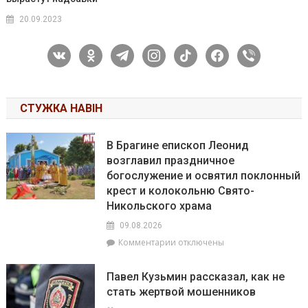
20.09.2023
vkontakte
odnoklassniki
telegram
instagram
tiktok
facebook
viber
СТУЖКА НАВІН
В Брагине епископ Леонид
возглавил праздничное
богослужение и освятил поклонный
крест и колокольню Свято-
Никольского храма
09.08.2026
к
Комментарии
отключены
записи
В
Павел Кузьмин рассказал, как не
Брагине
стать жертвой мошенников
епископ
Леонид