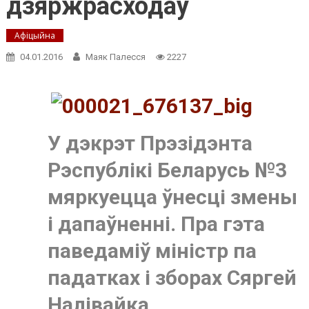
дзяржрасходаў
Афіцыйна
04.01.2016
Маяк Палесся
2227
У дэкрэт Прэзідэнта
Рэспублікі Беларусь №3
мяркуецца ўнесці змены
і дапаўненні. Пра гэта
паведаміў міністр па
падатках і зборах Сяргей
Налівайка.