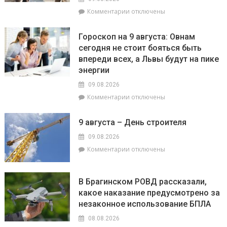
сорняка
к
Комментарии
отключены
–
записи
амброзии
Строить
полыннолистной
Гороскоп на 9 августа: Овнам
на
сегодня не стоит бояться быть
века:
впереди всех, а Львы будут на пике
как
филиал
энергии
«Брагинский»
09.08.2026
меняет
к
Комментарии
отключены
облик
записи
Гомельщины
Гороскоп
9 августа – День строителя
на
9
09.08.2026
августа:
к
Комментарии
отключены
Овнам
записи
сегодня
9
не
августа
В Брагинском РОВД рассказали,
стоит
–
какое наказание предусмотрено за
бояться
День
быть
незаконное использование БПЛА
строителя
впереди
08.08.2026
всех,