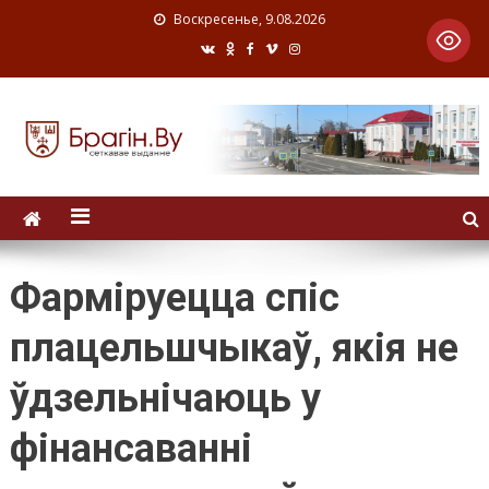
Воскресенье, 9.08.2026
Фарміруецца спіс
плацельшчыкаў, якія не
ўдзельнічаюць у
фінансаванні