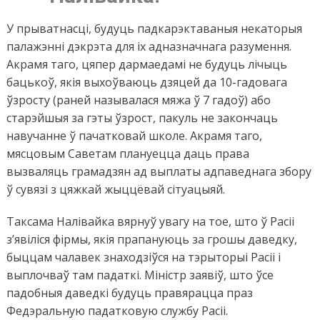
У прыватнасці, будуць падкарэктаваныя некаторыя
палажэнні дэкрэта для іх адназначнага разумення.
Акрамя таго, цяпер дармаедамі не будуць лічыць
бацькоў, якія выхоўваюць дзяцей да 10-гадовага
ўзросту (раней называлася мяжа ў 7 гадоў) або
старэйшыя за гэты ўзрост, пакуль не закончаць
навучанне ў пачатковай школе. Акрамя таго,
мясцовым Саветам плануецца даць права
вызваляць грамадзян ад выплаты адпаведнага збору
ў сувязі з цяжкай жыццёвай сітуацыяй.
Таксама Налівайка вярнуў увагу на тое, што ў Расіі
з’явіліся фірмы, якія прапануюць за грошы даведку,
быццам чалавек знаходзіўся на тэрыторыі Расіі і
выплочваў там падаткі. Міністр заявіў, што ўсе
падобныя даведкі будуць правярацца праз
Федэральную падатковую службу Расіі.