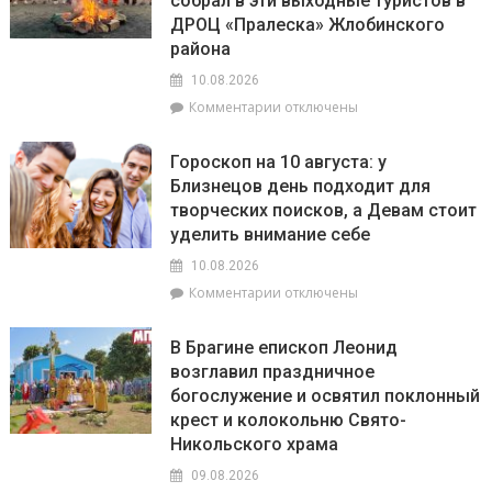
собрал в эти выходные туристов в
16:00
в
ДРОЦ «Пралеска» Жлобинского
Брагинском
района
РДК
10.08.2026
состоится
творческий
к
Комментарии
отключены
вечер,
записи
посвящённый
Турслёт
Гороскоп на 10 августа: у
памяти
работников
Близнецов день подходит для
Светланы
системы
творческих поисков, а Девам стоит
Корховой
образования
«Жизнь,
Гомельской
уделить внимание себе
отданная
области
10.08.2026
сцене»
собрал
к
Комментарии
отключены
в
записи
эти
Гороскоп
выходные
В Брагине епископ Леонид
на
туристов
возглавил праздничное
10
в
богослужение и освятил поклонный
августа:
ДРОЦ
у
крест и колокольню Свято-
«Пралеска»
Близнецов
Жлобинского
Никольского храма
день
района
09.08.2026
подходит