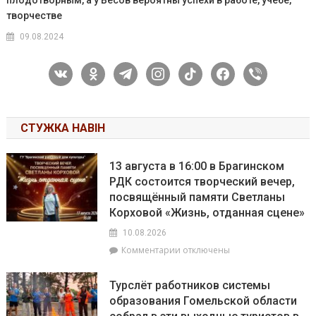
плодотворным, а у Весов вероятны успехи в работе, учёбе,
творчестве
09.08.2024
vkontakte
odnoklassniki
telegram
instagram
tiktok
facebook
viber
СТУЖКА НАВІН
13 августа в 16:00 в Брагинском
РДК состоится творческий вечер,
посвящённый памяти Светланы
Корховой «Жизнь, отданная сцене»
10.08.2026
к
Комментарии
отключены
записи
13
Турслёт работников системы
августа
образования Гомельской области
в