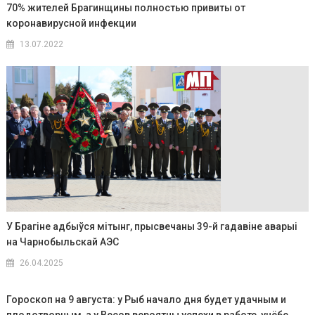
70% жителей Брагинщины полностью привиты от
коронавирусной инфекции
13.07.2022
У Брагіне адбыўся мітынг, прысвечаны 39-й гадавіне аварыі
на Чарнобыльскай АЭС
26.04.2025
Гороскоп на 9 августа: у Рыб начало дня будет удачным и