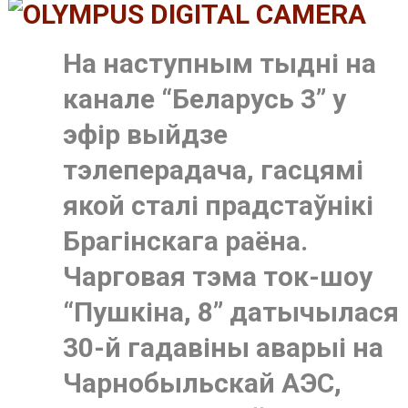
На наступным тыдні на
канале “Беларусь 3” у
эфір выйдзе
тэлеперадача, гасцямі
якой сталі прадстаўнікі
Брагінскага раёна.
Чарговая тэма ток-шоу
“Пушкіна, 8” датычылася
30-й гадавіны аварыі на
Чарнобыльскай АЭС,