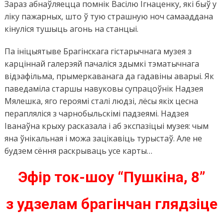
Зараз абнаўляецца помнік Васілю Ігнаценку, які быў у
ліку пажарных, што ў тую страшную ноч самааддана
кінуліся тушыць агонь на станцыі.
Па ініцыятыве Брагінскага гістарычнага музея з
карціннай галерэяй пачаліся здымкі тэматычнага
відэафільма, прымеркаванага да гадавіны аварыі. Як
паведаміла старшы навуковы супрацоўнік Надзея
Мялешка, яго героямі сталі людзі, лёсы якіх цесна
перапляліся з чарнобыльскімі падзеямі. Надзея
Іванаўна крыху расказала і аб экспазіцыі музея: чым
яна ўнікальная і можа зацікавіць турыстаў. Але не
будзем сёння раскрываць усе карты…
Эфір ток-шоу “Пушкіна, 8”
з удзелам брагінчан глядзіце