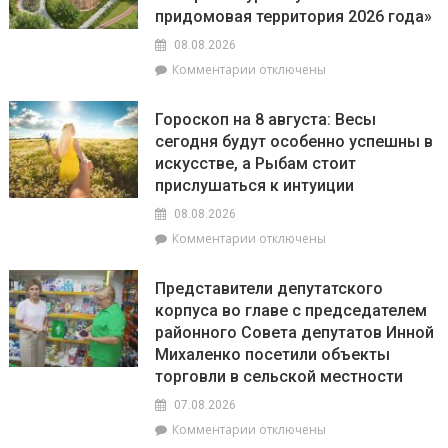
на
придомовая территория 2026 года»
пляжах
08.08.2026
района
к
Комментарии
отключены
соответствует
записи
установленным
С
нормативам
Гороскоп на 8 августа: Весы
20
сегодня будут особенно успешны в
июля
искусстве, а Рыбам стоит
по
20
прислушаться к интуиции
августа
08.08.2026
на
к
Комментарии
отключены
Брагинщине
записи
проходит
Гороскоп
районный
Представители депутатского
на
смотр-
корпуса во главе с председателем
8
конкурс
районного Совета депутатов Инной
августа:
«Лучшая
Весы
Михаленко посетили объекты
придомовая
сегодня
территория
торговли в сельской местности
будут
2026
07.08.2026
особенно
года»
успешны
к
Комментарии
отключены
в
записи