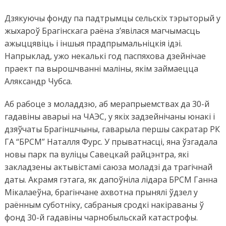
Дзякуючы фонду па падтрымцы сельскіх тэрыторый у
жыхароў Брагінскага раёна з’явілася магчымасць
ажыццявіць і іншыя прадпрымальніцкія ідэі.
Напрыклад, ужо некалькі год паспяхова дзейнічае
праект па вырошчванні маліны, якім займаецца
Аляксандр Чубса.
Аб рабоце з моладдзю, аб мерапрыемствах да 30-й
гадавіны аварыі на ЧАЭС, у якіх задзейнічаны юнакі і
дзяўчаты Брагіншчыны, гаварыла першы сакратар РК
ГА “БРСМ” Наталля Фурс. У прыватнасці, яна ўзгадала
новы парк па вуліцы Савецкай райцэнтра, які
закладзены актывістамі саюза моладзі да трагічнай
даты. Акрамя гэтага, як дапоўніла лідара БРСМ Ганна
Мікалаеўна, брагінчане ахвотна прынялі ўдзел у
раённым суботніку, сабраныя сродкі накіраваны ў
фонд 30-й гадавіны чарнобыльскай катастрофы.