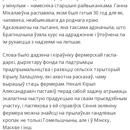
у мінулым – намесніка старшыні райвыканкама. Ганна
Мікалаеўна распавяла, якімі былі гэтыя 30 год для яе,
чалавека, неабыякавага да роднага краю.
Адказваючы на пытанні, яна таксама адзначыла, што
Брагіншчына ўзяла курс на адраджэнне і ўпэўнена па
ім рухаецца з надзеямі на лепшае.
Слова было дадзена і кіраўніку фермерскай гаспа-
даркі, дырэктару фонда па падтрымцы
прадпрымальніцтва і развіцці сельскіх тэрыторый
Кірылу Залаціліну, які ахвотна расказаў, чаму
вырашыў стаць фермерам. Некалі Кірыл
Аляксандравіч паставіў перад сабой задачу атрымаць
экалагічна чыстую прадукцыю на сваім прысядзібным
участку, і паспяхова з ёй справіўся. Сёння зеляніну
фермера можна знайсці на прылаўках гандлёвых
кропак не толькі Гомельшчыны, але і ў Мінску,
Маскве і інш.