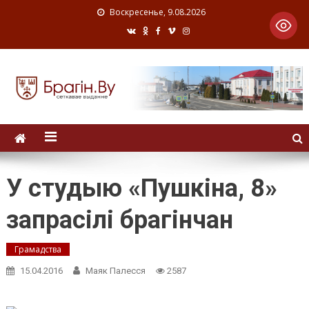
Воскресенье, 9.08.2026
У студыю «Пушкіна, 8»
запрасілі брагінчан
Грамадства
15.04.2016
Маяк Палесся
2587