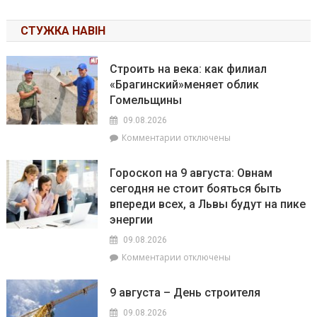
СТУЖКА НАВІН
Строить на века: как филиал
«Брагинский»меняет облик
Гомельщины
09.08.2026
к
Комментарии
отключены
записи
Строить
Гороскоп на 9 августа: Овнам
на
сегодня не стоит бояться быть
века:
впереди всех, а Львы будут на пике
как
филиал
энергии
«Брагинский»меняет
09.08.2026
облик
к
Комментарии
отключены
Гомельщины
записи
Гороскоп
9 августа – День строителя
на
9
09.08.2026