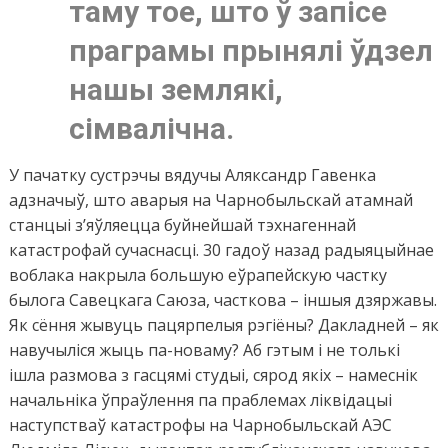
таму тое, што ў запісе
праграмы прынялі ўдзел
нашы землякі,
сімвалічна.
У пачатку сустрэчы вядучы Аляксандр Гавенка
адзначыў, што аварыя на Чарнобыльскай атамнай
станцыі з’яўляецца буйнейшай тэхнагеннай
катастрофай сучаснасці. 30 гадоў назад радыяцыйнае
воблака накрыла большую еўрапейскую частку
былога Савецкага Саюза, часткова – іншыя дзяржавы.
Як сёння жывуць пацярпелыя рэгіёны? Дакладней – як
навучыліся жыць па-новаму? Аб гэтым і не толькі
ішла размова з гасцямі студыі, сярод якіх – намеснік
начальніка ўпраўлення па праблемах ліквідацыі
наступстваў катастрофы на Чарнобыльскай АЭС