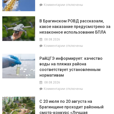
августа:
к
Комментарии
отключены
Овнам
записи
сегодня
9
не
августа
В Брагинском РОВД рассказали,
стоит
–
какое наказание предусмотрено за
бояться
День
быть
незаконное использование БПЛА
строителя
впереди
08.08.2026
всех,
к
Комментарии
отключены
а
записи
Львы
В
будут
РайЦГЭ информирует: качество
Брагинском
на
воды на пляжах района
РОВД
пике
соответствует установленным
рассказали,
энергии
какое
нормативам
наказание
08.08.2026
предусмотрено
к
Комментарии
отключены
за
записи
незаконное
РайЦГЭ
использование
С 20 июля по 20 августа на
информирует:
БПЛА
Брагинщине проходит районный
качество
смотр-конкурс «Лучшая
воды