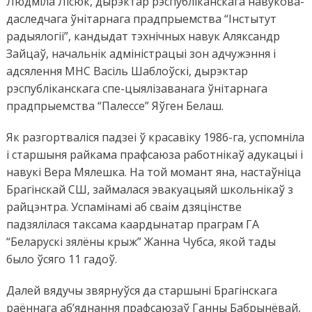
Людміла Лісюк, дырэктар рэспубліканскага навукова-
даследчага ўнітарнага прадпрыемства “Інстытут
радыялогіі”, кандыдат тэхнічных навук Аляксандр
Зайцаў, начальнік адміністрацыі зон адчужэння і
адсялення МНС Васіль Шаблоўскі, дырэктар
рэспубліканскага спе-цыялізаванага ўнітарнага
прадпрыемства “Палессе” Яўген Белаш.
Як разгортваліся падзеі ў красавіку 1986-га, успомніла
і старшыня райкама прафсаюза работнікаў адукацыі і
навукі Вера Мялешка. На той момант яна, настаўніца
Брагінскай СШ, займалася эвакуацыяй школьнікаў з
райцэнтра. Успамінамі аб сваім дзяцінстве
падзялілася таксама каардынатар праграм ГА
“Беларускі зялёны крыж” Жанна Чубса, якой тады
было ўсяго 11 гадоў.
Далей вядучы звярнуўся да старшыні Брагінскага
раённага аб’яднання прафсаюзаў Ганны Бабрынёвай,