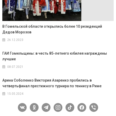
В Гомельской области открылись более 10 резиденций
Дедов Морозов
26.12.2023
ГАИ Гомельщины: в честь 85-летнего юбилея награждены
лучшие
08.07.2021
Арина Соболенко Виктория Азаренко пробились в
четвертьфинал престижного турнира по теннису в Риме
15.05.2024
vkontakte
odnoklassniki
telegram
instagram
tiktok
facebook
viber