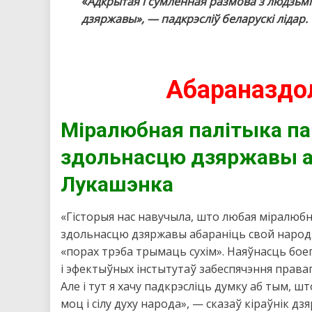
«
Адкрытая і сумленная размова з людзьмі
дзяржавы», — падкрэсліў беларускі лідар.
Абараназдо
Міралюбная палітыка п
здольнасцю дзяржавы а
Лукашэнка
«Гісторыя нас навучыла, што любая міралюб
здольнасцю дзяржавы абараніць свой народ. 
«порах трэба трымаць сухім». Наяўнасць бо
і эфектыўных інстытутаў забеспячэння правап
Але і тут я хачу падкрэсліць думку аб тым, 
моц і сілу духу народа», — сказаў кіраўнік дз