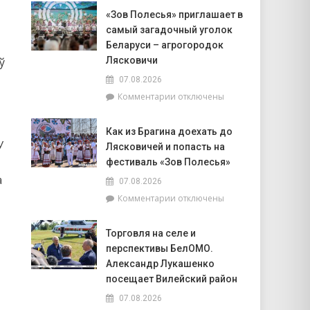
Доска
Совета
«Зов Полесья» приглашает в
почёта.
депутатов
самый загадочный уголок
На
Инной
6
Беларуси – агрогородок
Михаленко
августа
ў
Лясковичи
посетили
на
объекты
07.08.2026
уборочной
торговли
к
Комментарии
отключены
в
в
записи
Брагинском
сельской
«Зов
районе
местности
Как из Брагина доехать до
Полесья»
лидируют
У
Лясковичей и попасть на
приглашает
в
фестиваль «Зов Полесья»
самый
а
07.08.2026
загадочный
к
Комментарии
отключены
уголок
записи
Беларуси
Как
–
Торговля на селе и
из
агрогородок
перспективы БелОМО.
Брагина
Лясковичи
доехать
Александр Лукашенко
до
посещает Вилейский район
Лясковичей
07.08.2026
и