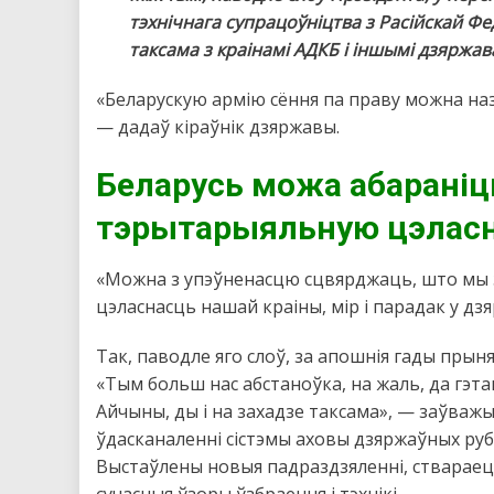
тэхнічнага супрацоўніцтва з Расійскай Фе
таксама з краінамі АДКБ і іншымі дзяржав
«Беларускую армію сёння па праву можна наз
— дадаў кіраўнік дзяржавы.
Беларусь можа абараніць
тэрытарыяльную цэласн
«Можна з упэўненасцю сцвярджаць, што мы 
цэласнасць нашай краіны, мір і парадак у дз
Так, паводле яго слоў, за апошнія гады прын
«Тым больш нас абстаноўка, на жаль, да гэт
Айчыны, ды і на захадзе таксама», — заўваж
ўдасканаленні сістэмы аховы дзяржаўных ру
Выстаўлены новыя падраздзяленні, ствараец
сучасныя ўзоры ўзбраення і тэхнікі.