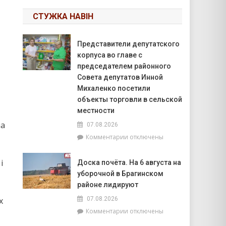
СТУЖКА НАВІН
Представители депутатского
корпуса во главе с
председателем районного
Совета депутатов Инной
Михаленко посетили
объекты торговли в сельской
местности
на
07.08.2026
к
Комментарии
отключены
записи
Представители
і
Доска почёта. На 6 августа на
депутатского
уборочной в Брагинском
корпуса
во
районе лидируют
главе
х
07.08.2026
с
к
Комментарии
отключены
председателем
записи
районного