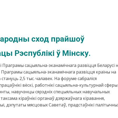
народны сход прайшоў
цы Рэспублікі ў Мінску.
ыі Праграмы сацыяльна-эканамічнага развіцця Беларусі 
а Праграмы сацыяльна-эканамічнага развіцця краіны на
стануць 2,5 тыс. чалавек. На форуме сабраліся
 працаўнікі вёскі, работнікі сацыяльна-культурнай сферы 
дэнты, навучэнцы сярэдніх спецыяльных навучальных
 таксама кіраўнікі органаў дзяржаўнага кіравання,
і, дэпутаты мясцовых Саветаў, прадстаўнікі палітычны