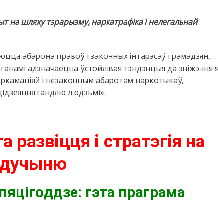
т на шляху тэрарызму, наркатрафіка і нелегальнай
юцца абарона правоў і законных інтарэсаў грамадзян,
ганамі адзначаецца ўстойлівая тэндэнцыя да зніжэння 
ркаманіяй і незаконным абаротам наркотыкаў,
ідзеяння гандлю людзьмі».
а развіцця і стратэгія на
удучыню
пяцігоддзе: гэта праграма