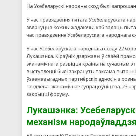
На Усебеларускі народны сход былі запрошаны
У час правядзення пятага Усебеларускага нар
звярнуцца кожны жадаючы, каб задаць пытан
час правядзення Усебеларускага народнага сх
У час Усебеларускага народнага сходу 22 чэр
Лукашэнка. Кіраўнік дзяржавы ў сваёй прамо
эканамічнага развіцця краіны на сучасным эт
выступленні былі закрануты таксама пытанні
ўзаемавыгадных партнёрскіх адносін з розным
гандлёва-эканамічнае супрацоўніцтва. 23 чэ
закрыцці форуму.
Лукашэнка: Усебеларуск
механізм народаўладдз
Аб гэтым заявіў Прэзідэнт Беларусі Аляксан