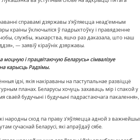
іраванні справамі дзяржавы з’яўляецца неад’емным
ары краіны ўключыліся ў падрыхтоўку і правядзенне
чобы, службы, жыхарства, яшчэ раз даказала, што наш
дзя», — заявіў кіраўнік дзяржавы.
за моцную і працвітаючую Беларусь» сімвалізуе
на карысць Радзімы.
нныя ідэі, якія накіраваны на паступальнае развіццё
турным планах. Беларусы хочуць захаваць мір і спакой у
мя сваёй будучыні і будучыні падрастаючага пакалення»,
кі народны сход па праву з’яўляецца адной з важнейшы
ам сучаснай Беларусі, які апраўдаў сябе.