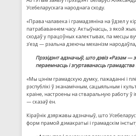
Усебеларускага народнага сходу.
«Права чалавека і грамадзяніна на ўдзел у к
патрабаваннем часу. Актыўнасць, з якой жых
сходаў у працоўных калектывах, па месцы ву
з’езд — рэальна дзеючы механізм народаўлад
Прэзідэнт адзначыў, што дэвіз «Разам — 
пераемнасць і згуртаванасць грамадства 
«Мы цэнім грамадскую думку, пажаданні і плё
рэспублікі ў эканамічным, сацыяльным і куль
краіне, настроены на стваральную работу ў і
— сказаў ён.
Кіраўнік дзяржавы адзначыў, што Усебеларус
форм прамой дэмакратыі і грамадскім інстытут