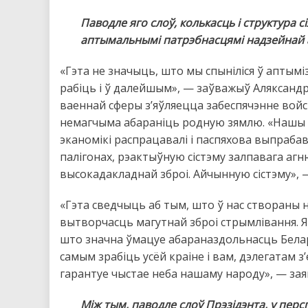
Паводле яго слоў, колькасць і структура 
аптымальнымі патрэбнасцямі надзейнай 
«Гэта не значыць, што мы спыніліся ў аптыміз
рабіць і ў далейшым», — заўважыў Аляксанд
ваеннай сферы з’яўляецца забеспячэнне войс
немагчыма абараніць родную зямлю. «Нашы в
эканомікі распрацавалі і паспяхова выпрабав
палігонах, рэактыўную сістэму залпавага аг
высокадакладнай зброі. Айчынную сістэму», 
«Гэта сведчыць аб тым, што ў нас створаны
вытворчасць магутнай зброі стрымлівання. Ян
што значна ўмацуе абараназдольнасць Белару
самым зрабіць усёй краіне і вам, дэлегатам з’
гарантуе чыстае неба нашаму народу», — зая
Між тым, паводле слоў Прэзідэнта, у пер