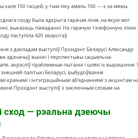
 каля 150 гасцей, у тым ліку амаль 100 — з-за мяжы.
однага сходу была адкрыта гарачая лінія, на якую мог
ні, выказаць пажаданні. На гарачую тэлефонную лінію 
оду паступіла 420 зваротаў.
веня з дакладам выступіў Прэзідэнт Беларусі Аляксандр
ве адзначыў вынікі і перспектывы сацыяльна-
апе, акрэсліў праблемныя пытанні і шляхі іх вырашэння. 
 знешняй палітыкі Беларусі, выбудоўвання
і краінамі і інтэграцыйнымі аб’яднаннямі з акцэнтам н
рвеня Прэзідэнт выступіў з заключным словам на
і сход — рэальна дзеючы
я
др Лукашэнка ва ўступным слове на адкрыцці пятага