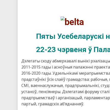
Пяты Усебеларускі 
22-23 чэрвеня ў Пала
Дэлегаты сходу абмеркавалі вынікі рэалізац
2011-2015 гады і асноўныя палажэнні праект
2016-2020 гады. Удзельнікамі мерапрыемства 
прадстаўнікі ўсіх слаёў грамадства: рабочыя,
СМІ, ваеннаслужачыя, прадпрымальнікі, сту
устаноў, пенсіянеры. Дэлегатамі форуму сталі
прадпрыемстваў і арганізацый, парламентары
партый, грамадскіх аб’яднанняў.