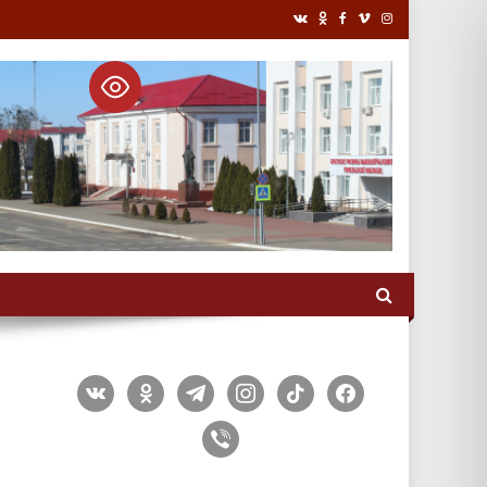
vkontakte
odnoklassniki
telegram
instagram
tiktok
facebook
viber