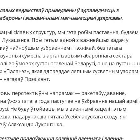
сілавых ведамстваў прыведзены ў адпаведнасць з
абароны і эканамічнымі магчымасцямі дзяржавы.
ацыі сілавых структур, мы гэта робім пастаянна, будзем
р Лукашэнка. Пры гэтым адной з важнейшых задач у
каў найноўшым узбраеннем і тэхнікай, без гэтага
учоныя сумесна з арганізацыямі абароннага сектара
алі ва ўмовах густанаселенай Беларусі, а не на пустынн
ню «Паланэз», якая адпавядае лепшым сусветным узорам
— нагадаў Прэзідэнт.
 новы перспектыўны напрамак — ракетабудаванне,
а ўжо з гэтага года паступае на ўзбраенне нашай арміі,
сі. Не буду ўтойваць: мы з ваеннымі хацелі гэтым
езда, падарунак да пятага Усебеларускага сходу, які
віў Аляксандр Лукашэнка.
спектыве прадоўжыцца развіццё ваеннага і ваенна-