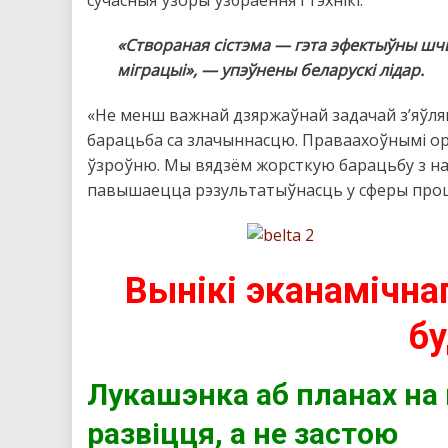
«Створаная сістэма — гэта эфектыўны шчы
міграцыі», — упэўнены беларускі лідар.
«Не менш важнай дзяржаўнай задачай з’яўля
барацьба са злачыннасцю. Праваахоўнымі ор
ўзроўню. Мы вядзём жорсткую барацьбу з на
павышаецца рэзультатыўнасць у сферы проц
Вынікі эканамічнаг
б
Лукашэнка аб планах на 
развіцця, а не застою