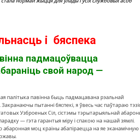
 стала нормай жыцця для ўлады і ўсіх службовых асоб
льнасць і бяспека
авінна падмацоўвацца
бараніць свой народ —
ная палітыка павінна быць падмацавана рэальнай
Закранаючы пытанні бяспекі, я ўвесь час паўтараю тэзі
егатовых Узброеных Сіл, сістэмы тэрытарыяльнай абарон
арадку — гэта гарантыя міру і спакою на нашай зямлі.
што абаронная моц краіны абапіраецца на яе эканамічную
яржавы.