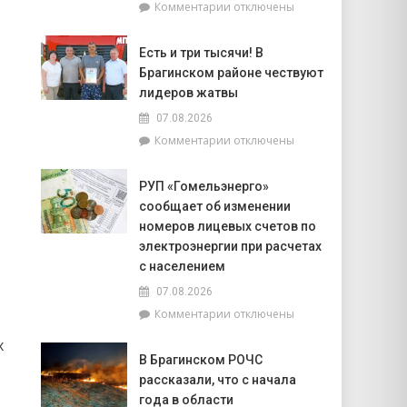
к
Комментарии
отключены
попасть
записи
на
Торговля
фестиваль
Есть и три тысячи! В
на
«Зов
Брагинском районе чествуют
селе
Полесья»
и
лидеров жатвы
перспективы
07.08.2026
БелОМО.
к
Комментарии
отключены
Александр
записи
Лукашенко
Есть
посещает
РУП «Гомельэнерго»
и
Вилейский
сообщает об изменении
три
район
тысячи!
номеров лицевых счетов по
В
электроэнергии при расчетах
Брагинском
с населением
районе
07.08.2026
чествуют
лидеров
к
Комментарии
отключены
жатвы
записи
х
РУП
В Брагинском РОЧС
«Гомельэнерго»
рассказали, что с начала
сообщает
об
года в области