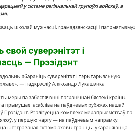
дэрацыяй у сістэме рэгіянальнай групоўкі войскаў, а
амі.
ваць школай мужнасці, грамадзянскасці і патрыятызму»
 свой суверэнітэт і
асць — Прэзідэнт
здольны абараніць суверэнітэт і тэрытарыяльную
яржаве», — падкрэсліў Аляксандр Лукашэнка.
яты меры па забеспячэнні пагранічнай бяспекі краіны.
ага прымушае, асабліва на паўднёвых рубяжах нашай
ыў Прэзідэнт. Рэалізуецца комплекс мерапрыемстваў па
бяжоў, у першую чаргу — на паўднёвым напрамку.
ца інтэграваная сістэма аховы граніцы, укараняюцца