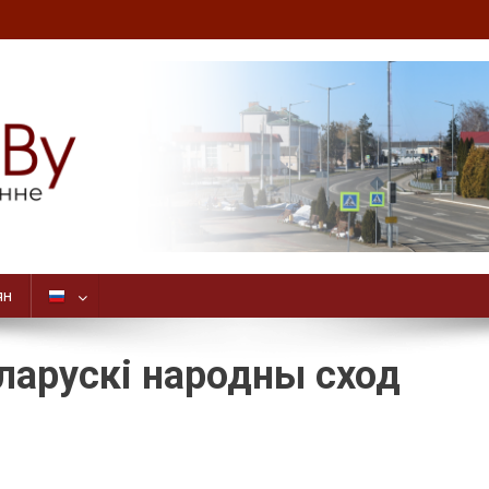
ян
ларускі народны сход