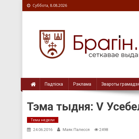
Суббота, 8.08.2026
Падпіска
Рэклама
Звароты грамадз
Тэма тыдня: V Усебе
Тема недели
24.06.2016
Маяк Палесся
2498