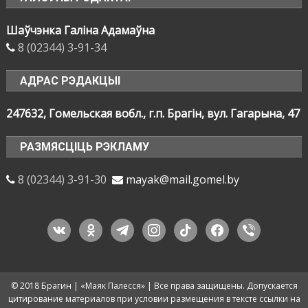
Шаўчэнка Галіна Адамаўна
8 (02344) 3-91-34
АДРАС РЭДАКЦЫІ
247632, Гомельская вобл., г.п. Брагін, вул. Гагарына, 47
РАЗМЯСЦІЦЬ РЭКЛАМУ
8 (02344) 3-91-30
mayak@mail.gomel.by
vkontakte
odnoklassniki
telegram
instagram
tiktok
facebook
viber
© 2018 Брагин | «Маяк Палесся» | Все права защищены. Допускается
цитирование материалов при условии размещения в тексте ссылки на