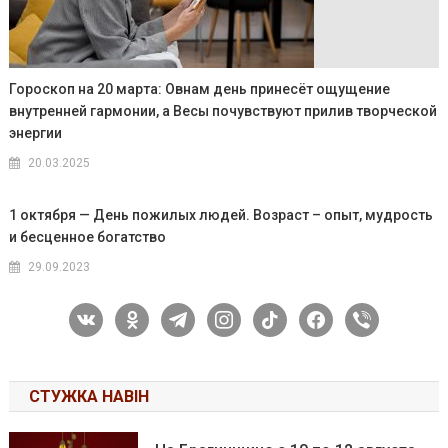
Гороскоп на 20 марта: Овнам день принесёт ощущение
внутренней гармонии, а Весы почувствуют прилив творческой
энергии
20.03.2025
1 октября — День пожилых людей. Возраст – опыт, мудрость
и бесценное богатство
29.09.2023
vkontakte
odnoklassniki
telegram
instagram
tiktok
facebook
viber
СТУЖКА НАВІН