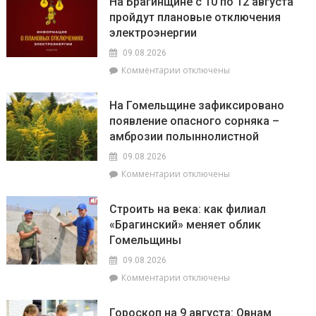
На Брагинщине с 10 по 12 августа
пройдут плановые отключения
электроэнергии
09.08.2026
к
Комментарии
отключены
записи
На
На Гомельщине зафиксировано
Брагинщине
появление опасного сорняка –
с
амброзии полыннолистной
10
по
09.08.2026
12
к
Комментарии
отключены
августа
записи
пройдут
На
плановые
Строить на века: как филиал
Гомельщине
отключения
«Брагинский» меняет облик
зафиксировано
электроэнергии
Гомельщины
появление
опасного
09.08.2026
сорняка
к
Комментарии
отключены
–
записи
амброзии
Строить
полыннолистной
Гороскоп на 9 августа: Овнам