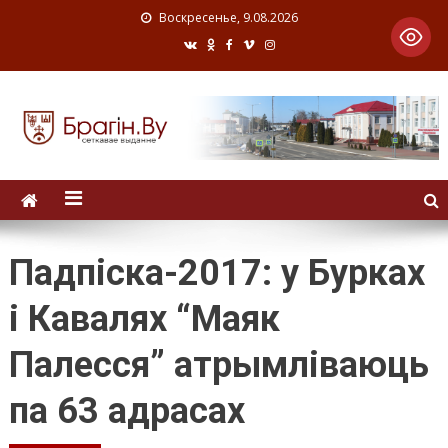
Воскресенье, 9.08.2026
Падпіска-2017: у Бурках
і Кавалях “Маяк
Палесся” атрымліваюць
па 63 адрасах