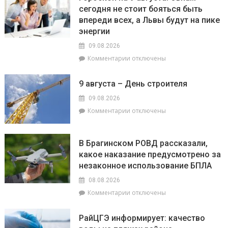
на
сегодня не стоит бояться быть
века:
впереди всех, а Львы будут на пике
как
филиал
энергии
«Брагинский»
09.08.2026
меняет
к
Комментарии
отключены
облик
записи
Гомельщины
Гороскоп
9 августа – День строителя
на
9
09.08.2026
августа:
к
Комментарии
отключены
Овнам
записи
сегодня
9
не
августа
В Брагинском РОВД рассказали,
стоит
–
какое наказание предусмотрено за
бояться
День
быть
незаконное использование БПЛА
строителя
впереди
08.08.2026
всех,
к
Комментарии
отключены
а
записи
Львы
В
будут
РайЦГЭ информирует: качество
Брагинском
на