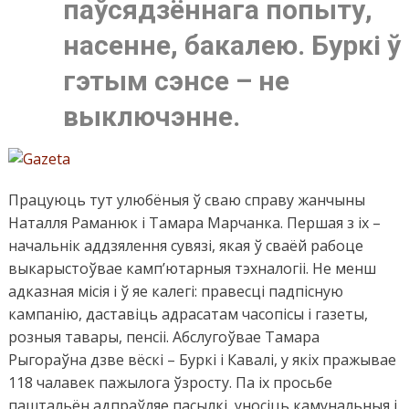
паўсядзённага попыту,
насенне, бакалею. Буркі ў
гэтым сэнсе – не
выключэнне.
Працуюць тут улюбёныя ў сваю справу жанчыны
Наталля Раманюк і Тамара Марчанка. Першая з іх –
начальнік аддзялення сувязі, якая ў сваёй рабоце
выкарыстоўвае камп’ютарныя тэхналогіі. Не менш
адказная місія і ў яе калегі: правесці падпісную
кампанію, даставіць адрасатам часопісы і газеты,
розныя тавары, пенсіі. Абслугоўвае Тамара
Рыгораўна дзве вёскі – Буркі і Кавалі, у якіх пражывае
118 чалавек пажылога ўзросту. Па іх просьбе
паштальён адпраўляе пасылкі, уносіць камунальныя і