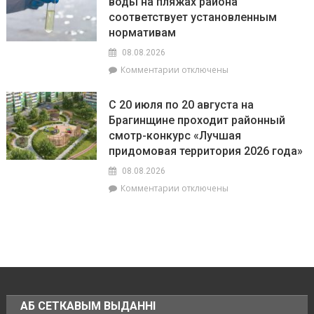
воды на пляжах района
РОВД
пике
соответствует установленным
рассказали,
энергии
какое
нормативам
наказание
08.08.2026
предусмотрено
к
Комментарии
отключены
за
записи
незаконное
РайЦГЭ
использование
С 20 июля по 20 августа на
информирует:
БПЛА
Брагинщине проходит районный
качество
смотр-конкурс «Лучшая
воды
на
придомовая территория 2026 года»
пляжах
08.08.2026
района
к
Комментарии
отключены
соответствует
записи
установленным
С
нормативам
20
июля
по
20
августа
на
АБ СЕТКАВЫМ ВЫДАННІ
Брагинщине