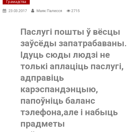
Грамадства
23.03.2017
Маяк Палесся
2715
Паслугі пошты ў вёсцы
заўсёды запатрабаваны.
Ідуць сюды людзі не
толькі аплаціць паслугі,
адправіць
карэспандэнцыю,
папоўніць баланс
тэлефона,але і набыць
прадметы