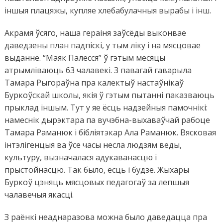
іншыя плацяжы, купляе хлебабулачныя вырабы і інш.
Акрамя ўсяго, наша гераіня заўсёды выконвае
даведзены план падпіскі, у тым ліку і на мясцовае
выданне. “Маяк Палесся” ў гэтым месяцы
атрымліваюць 63 чалавекі. З павагай гаварыла
Тамара Рыгораўна пра калектыў настаўнікаў
Буркоўскай школы, якія ў гэтым пытанні паказваюць
прыклад іншым. Тут у яе ёсць надзейныя памочнікі:
намеснік дырэктара па вучэбна-выхаваўчай рабоце
Тамара Раманюк і бібліятэкар Ала Раманюк. Вясковая
інтэлігенцыя ва ўсе часы несла людзям веды,
культуру, вызначалася адукаванасцю і
прыстойнасцю. Так было, ёсць і будзе. Жыхары
Буркоў цэняць мясцовых педагогаў за лепшыя
чалавечыя якасці.
З раёнкі неаднаразова можна было даведацца пра