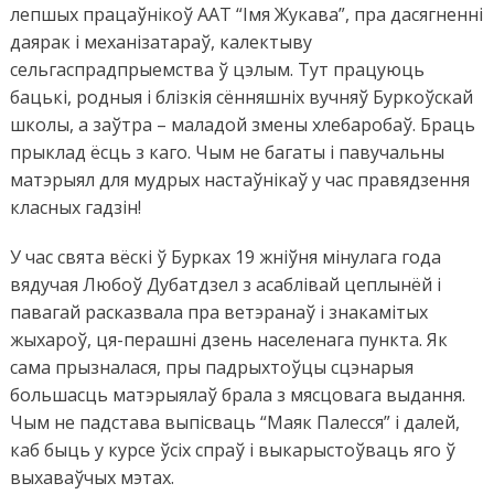
лепшых працаўнікоў ААТ “Імя Жукава”, пра дасягненні
даярак і механізатараў, калектыву
сельгаспрадпрыемства ў цэлым. Тут працуюць
бацькі, родныя і блізкія сённяшніх вучняў Буркоўскай
школы, а заўтра – маладой змены хлебаробаў. Браць
прыклад ёсць з каго. Чым не багаты і павучальны
матэрыял для мудрых настаўнікаў у час правядзення
класных гадзін!
У час свята вёскі ў Бурках 19 жніўня мінулага года
вядучая Любоў Дубатдзел з асаблівай цеплынёй і
павагай расказвала пра ветэранаў і знакамітых
жыхароў, ця-перашні дзень населенага пункта. Як
сама прызналася, пры падрыхтоўцы сцэнарыя
большасць матэрыялаў брала з мясцовага выдання.
Чым не падстава выпісваць “Маяк Палесся” і далей,
каб быць у курсе ўсіх спраў і выкарыстоўваць яго ў
выхаваўчых мэтах.