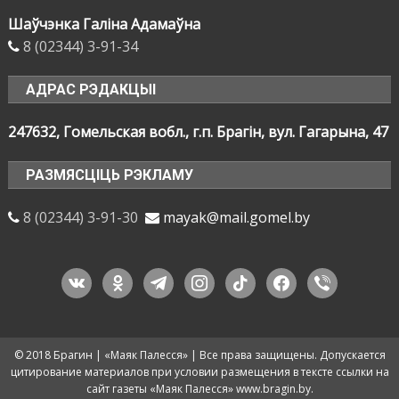
Шаўчэнка Галіна Адамаўна
8 (02344) 3-91-34
АДРАС РЭДАКЦЫІ
247632, Гомельская вобл., г.п. Брагін, вул. Гагарына, 47
РАЗМЯСЦІЦЬ РЭКЛАМУ
8 (02344) 3-91-30
mayak@mail.gomel.by
vkontakte
odnoklassniki
telegram
instagram
tiktok
facebook
viber
© 2018 Брагин | «Маяк Палесся» | Все права защищены. Допускается
цитирование материалов при условии размещения в тексте ссылки на
сайт газеты «Маяк Палесся» www.bragin.by.