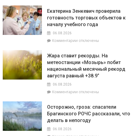
записи
во
и
На
время
как
Екатерина Зенкевич проверила
Брагинщине
грозы
принять
готовность торговых объектов к
7
участие
началу учебного года
августа
конкурсе
пройдут
на
06.08.2026
плановые
лучшую
к
Комментарии
отключены
отключения
придомовую
записи
электроэнергии
территорию
Екатерина
Жара ставит рекорды. На
читайте
Зенкевич
метеостанции «Мозырь» побит
7
проверила
августа
национальный месячный рекорд
готовность
в
торговых
августа равный +38.9°
«МП»
объектов
06.08.2026
к
к
Комментарии
отключены
началу
записи
учебного
Жара
года
Осторожно, гроза: спасатели
ставит
Брагинского РОЧС рассказали, что
рекорды.
делать в непогоду
На
метеостанции
06.08.2026
«Мозырь»