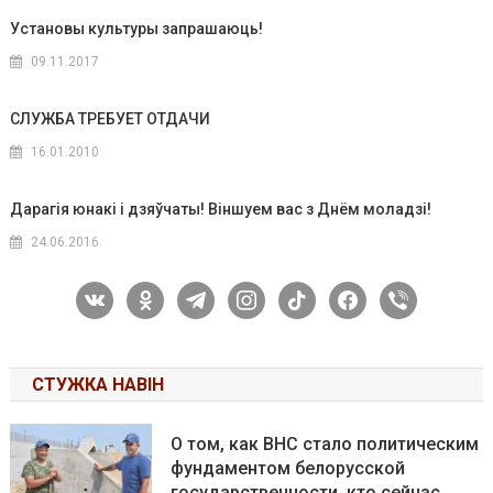
Установы культуры запрашаюць!
09.11.2017
СЛУЖБА ТРЕБУЕТ ОТДАЧИ
16.01.2010
Дарагія юнакі і дзяўчаты! Віншуем вас з Днём моладзі!
24.06.2016
vkontakte
odnoklassniki
telegram
instagram
tiktok
facebook
viber
СТУЖКА НАВІН
О том, как ВНС стало политическим
фундаментом белорусской
государственности, кто сейчас