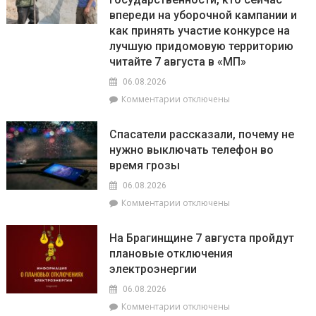
впереди на уборочной кампании и
как принять участие конкурсе на
лучшую придомовую территорию
читайте 7 августа в «МП»
06.08.2026
к
Комментарии
отключены
записи
О
Спасатели рассказали, почему не
том,
нужно выключать телефон во
как
время грозы
ВНС
стало
06.08.2026
политическим
к
Комментарии
отключены
фундаментом
записи
белорусской
Спасатели
государственности,
На Брагинщине 7 августа пройдут
рассказали,
кто
плановые отключения
почему
сейчас
электроэнергии
не
впереди
нужно
на
06.08.2026
выключать
уборочной
к
Комментарии
отключены
телефон
кампании