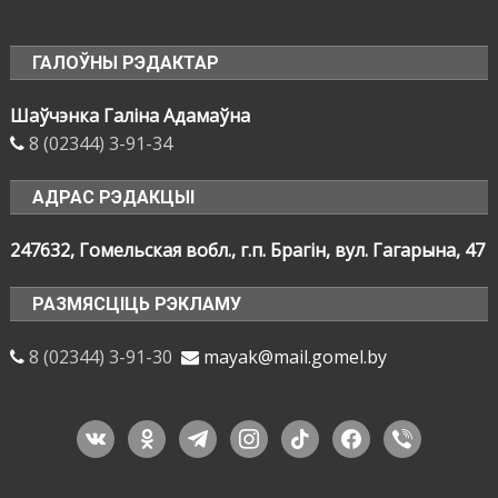
ГАЛОЎНЫ РЭДАКТАР
Шаўчэнка Галіна Адамаўна
8 (02344) 3-91-34
АДРАС РЭДАКЦЫІ
247632, Гомельская вобл., г.п. Брагін, вул. Гагарына, 47
РАЗМЯСЦІЦЬ РЭКЛАМУ
8 (02344) 3-91-30
mayak@mail.gomel.by
vkontakte
odnoklassniki
telegram
instagram
tiktok
facebook
viber