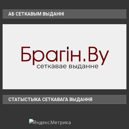
–
безопасность
АБ СЕТКАВЫМ ВЫДАННІ
уборочной
кампании
СТАТЫСТЫКА СЕТКАВАГА ВЫДАННЯ