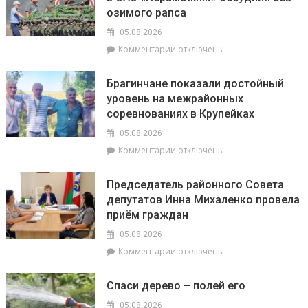
Ракам
озимого рапса
–
нужно
общая
перестать
05.08.2026
забота:
брать
к
Комментарии
отключены
спасатели
на
записи
и
себя
На
милиционеры
чужие
Брагинчане показали достойный
районном
Брагинщины
проблемы
уровень на межрайонных
семинаре-
усиливают
соревнованиях в Крупейках
практикуме
профилактику
в
05.08.2026
ОАО
к
Комментарии
отключены
«Пераможнік»
записи
обсудили
Брагинчане
сев
Председатель районного Совета
показали
озимого
депутатов Инна Михаленко провела
достойный
рапса
приём граждан
уровень
на
05.08.2026
межрайонных
к
Комментарии
отключены
соревнованиях
записи
в
Председатель
Крупейках
Спаси дерево – полей его
районного
Совета
05.08.2026