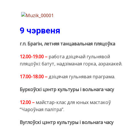
9 чэрвеня
г.п. Брагін, летняя танцавальная пляцоўка
12.00-19.00 –
работа дзіцячай гульнявой
пляцоўкі: батут, надзіманая горка, аэрахакей.
17.00-18.00 –
дзіцячая гульнявая праграма.
Буркоўскі цэнтр культуры і вольнага часу
12.00 –
майстар-клас для юных мастакоў
“Чароўная палітра”.
Вуглоўскі цэнтр культуры і вольнага часу