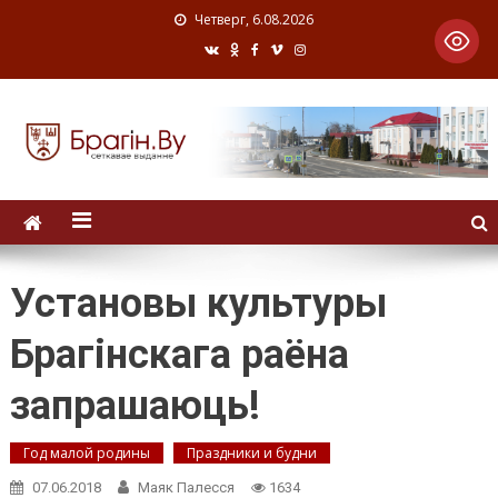
Четверг, 6.08.2026
Установы культуры
Брагінскага раёна
запрашаюць!
Год малой родины
Праздники и будни
07.06.2018
Маяк Палесся
1634