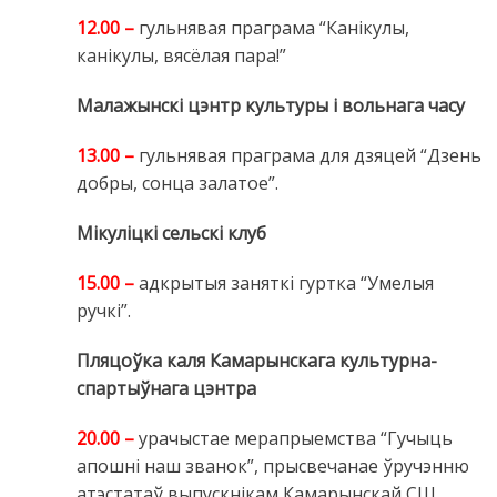
12.00 –
гульнявая праграма “Канікулы,
канікулы, вясёлая пара!”
Малажынскі цэнтр культуры і вольнага часу
13.00 –
гульнявая праграма для дзяцей “Дзень
добры, сонца залатое”.
Мікуліцкі сельскі клуб
15.00 –
адкрытыя заняткі гуртка “Умелыя
ручкі”.
Пляцоўка каля Камарынскага культурна-
спартыўнага цэнтра
20.00 –
урачыстае мерапрыемства “Гучыць
апошні наш званок”, прысвечанае ўручэнню
атэстатаў выпускнікам Камарынскай СШ.