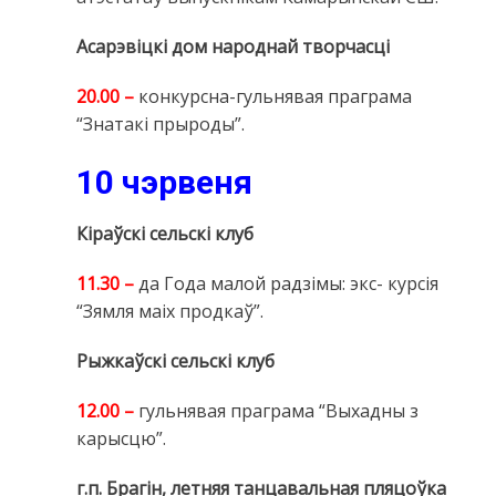
Асарэвіцкі дом народнай творчасці
20.00 –
конкурсна-гульнявая праграма
“Знатакі прыроды”.
10 чэрвеня
Кіраўскі сельскі клуб
11.30 –
да Года малой радзімы: экс- курсія
“Зямля маіх продкаў”.
Рыжкаўскі сельскі клуб
12.00 –
гульнявая праграма “Выхадны з
карысцю”.
г.п. Брагін, летняя танцавальная пляцоўка