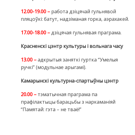
12.00-19.00 –
работа дзіцячай гульнявой
пляцоўкі: батут, надзіманая горка, аэрахакей.
17.00-18.00 –
дзіцячая гульнявая праграма.
Красненскі цэнтр культуры і вольнага часу
13.00 –
адкрытыя заняткі гуртка “Умелыя
ручкі” (модульнае арыгамі).
Камарынскі культурна-спартыўны цэнтр
20.00 –
тэматычная праграма па
прафілактыцы барацьбы з наркаманіяй
“Памятай: гэта – не тваё!”