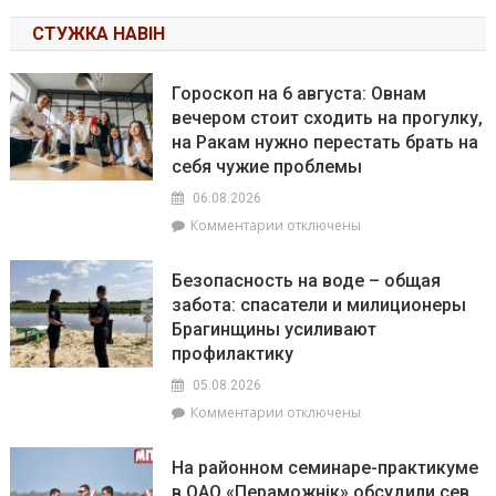
СТУЖКА НАВІН
Гороскоп на 6 августа: Овнам
вечером стоит сходить на прогулку,
на Ракам нужно перестать брать на
себя чужие проблемы
06.08.2026
к
Комментарии
отключены
записи
Гороскоп
Безопасность на воде – общая
на
забота: спасатели и милиционеры
6
Брагинщины усиливают
августа:
Овнам
профилактику
вечером
05.08.2026
стоит
к
Комментарии
отключены
сходить
записи
на
Безопасность
прогулку,
На районном семинаре-практикуме
на
на
в ОАО «Пераможнік» обсудили сев
воде