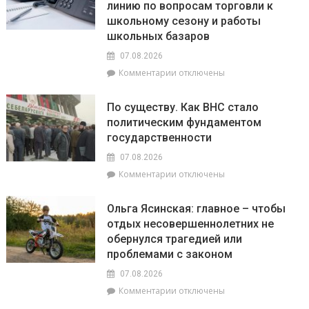
линию по вопросам торговли к
Мозырском
673
районе
школьному сезону и работы
возгорания
утонули
школьных базаров
в
два
природных
07.08.2026
человека.
экосистемах
В
к
Комментарии
отключены
том
записи
числе
10
По существу. Как ВНС стало
–
августа
политическим фундаментом
ребёнок
КГК
государственности
Гомельской
области
07.08.2026
проведёт
к
Комментарии
отключены
горячую
записи
телефонную
По
линию
Ольга Ясинская: главное – чтобы
существу.
по
отдых несовершеннолетних не
Как
вопросам
обернулся трагедией или
ВНС
торговли
стало
проблемами с законом
к
политическим
школьному
07.08.2026
фундаментом
сезону
к
Комментарии
отключены
государственности
и
записи
работы