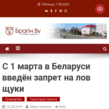
Пятница, 7.08.2026
С 1 марта в Беларуси
введён запрет на лов
щуки
Грамадства
Тэрыторыя закона
01.03.2019
Маяк Палесся
3242