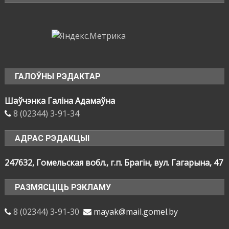
ГАЛОЎНЫ РЭДАКТАР
Шаўчэнка Галіна Адамаўна
8 (02344) 3-91-34
АДРАС РЭДАКЦЫІ
247632, Гомельская вобл., г.п. Брагін, вул. Гагарына, 47
РАЗМЯСЦІЦЬ РЭКЛАМУ
8 (02344) 3-91-30
mayak@mail.gomel.by