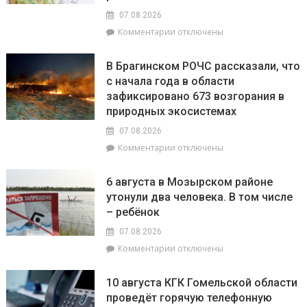
Брагинском
07.08.2026
районе
к
Комментарии
отключены
чествуют
записи
лидеров
РУП
жатвы
В Брагинском РОЧС рассказали, что
«Гомельэнерго»
с начала года в области
сообщает
зафиксировано 673 возгорания в
об
изменении
природных экосистемах
номеров
07.08.2026
лицевых
к
Комментарии
отключены
счетов
записи
по
В
электроэнергии
6 августа в Мозырском районе
Брагинском
при
утонули два человека. В том числе
РОЧС
расчетах
– ребёнок
рассказали,
с
что
населением
07.08.2026
с
к
Комментарии
отключены
начала
записи
года
6
в
10 августа КГК Гомельской области
августа
области
проведёт горячую телефонную
в
зафиксировано