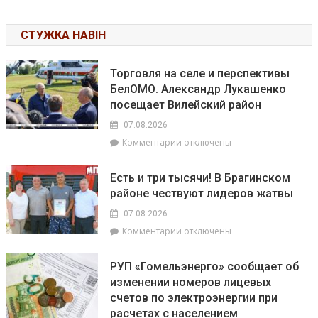
СТУЖКА НАВІН
Торговля на селе и перспективы
БелОМО. Александр Лукашенко
посещает Вилейский район
07.08.2026
к
Комментарии
отключены
записи
Торговля
Есть и три тысячи! В Брагинском
на
районе чествуют лидеров жатвы
селе
и
07.08.2026
перспективы
к
Комментарии
отключены
БелОМО.
записи
Александр
Есть
Лукашенко
РУП «Гомельэнерго» сообщает об
и
посещает
изменении номеров лицевых
три
Вилейский
счетов по электроэнергии при
тысячи!
район
В
расчетах с населением