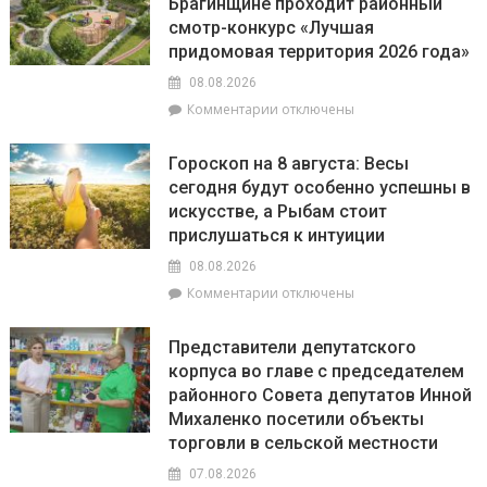
Брагинщине проходит районный
качество
смотр-конкурс «Лучшая
воды
на
придомовая территория 2026 года»
пляжах
08.08.2026
района
к
Комментарии
отключены
соответствует
записи
установленным
С
нормативам
Гороскоп на 8 августа: Весы
20
сегодня будут особенно успешны в
июля
искусстве, а Рыбам стоит
по
20
прислушаться к интуиции
августа
08.08.2026
на
к
Комментарии
отключены
Брагинщине
записи
проходит
Гороскоп
районный
Представители депутатского
на
смотр-
корпуса во главе с председателем
8
конкурс
районного Совета депутатов Инной
августа:
«Лучшая
Весы
Михаленко посетили объекты
придомовая
сегодня
территория
торговли в сельской местности
будут
2026
07.08.2026
особенно
года»