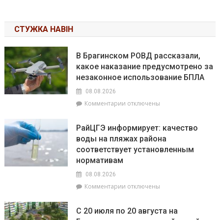
СТУЖКА НАВІН
В Брагинском РОВД рассказали,
какое наказание предусмотрено за
незаконное использование БПЛА
08.08.2026
к
Комментарии
отключены
записи
В
РайЦГЭ информирует: качество
Брагинском
воды на пляжах района
РОВД
соответствует установленным
рассказали,
какое
нормативам
наказание
08.08.2026
предусмотрено
к
Комментарии
отключены
за
записи
незаконное
РайЦГЭ
использование
С 20 июля по 20 августа на
информирует:
БПЛА