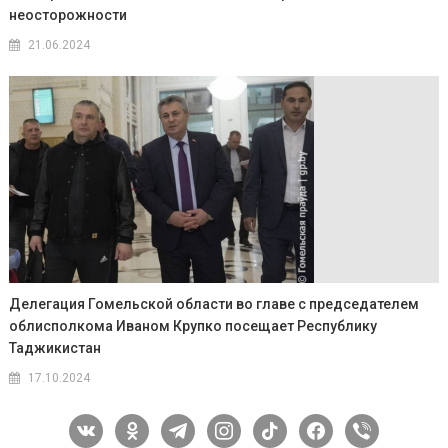
неосторожности
21.06.2024
Делегация Гомельской области во главе с председателем
облисполкома Иваном Крупко посещает Республику
Таджикистан
17.10.2024
vkontakte
odnoklassniki
telegram
instagram
tiktok
facebook
viber