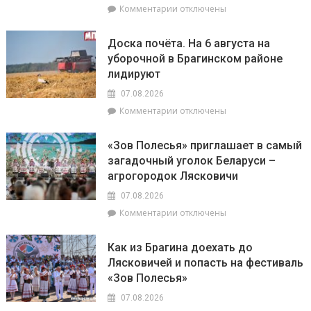
успешны
к
Комментарии
отключены
в
записи
искусстве,
Представители
Доска почёта. На 6 августа на
а
депутатского
уборочной в Брагинском районе
Рыбам
корпуса
лидируют
стоит
во
прислушаться
главе
07.08.2026
к
с
к
Комментарии
отключены
интуиции
председателем
записи
районного
Доска
Совета
«Зов Полесья» приглашает в самый
почёта.
депутатов
загадочный уголок Беларуси –
На
Инной
агрогородок Лясковичи
6
Михаленко
августа
посетили
07.08.2026
на
объекты
к
Комментарии
отключены
уборочной
торговли
записи
в
в
«Зов
Брагинском
сельской
Как из Брагина доехать до
Полесья»
районе
местности
Лясковичей и попасть на фестиваль
приглашает
лидируют
«Зов Полесья»
в
самый
07.08.2026
загадочный