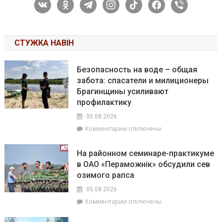
vkontakte
odnoklassniki
telegram
instagram
tiktok
facebook
viber
СТУЖКА НАВІН
Безопасность на воде – общая
забота: спасатели и милиционеры
Брагинщины усиливают
профилактику
05.08.2026
к
Комментарии
отключены
записи
Безопасность
На районном семинаре-практикуме
на
в ОАО «Пераможнік» обсудили сев
воде
озимого рапса
–
общая
05.08.2026
забота:
к
Комментарии
отключены
спасатели
записи
и
На