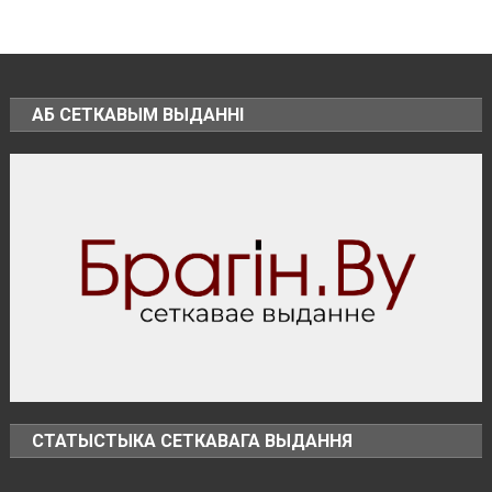
музыкальной
группы
осуждён
за
публичные
АБ СЕТКАВЫМ ВЫДАННІ
оскорбления
Президента
и
разжигание
розни
СТАТЫСТЫКА СЕТКАВАГА ВЫДАННЯ