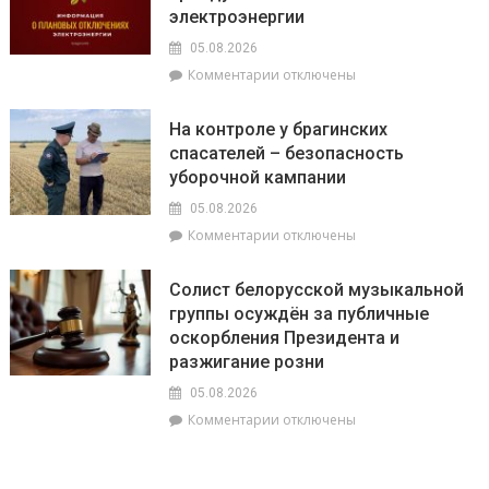
полей
электроэнергии
его
05.08.2026
к
Комментарии
отключены
записи
На
На контроле у брагинских
Брагинщине
спасателей – безопасность
6
уборочной кампании
и
7
05.08.2026
августа
к
Комментарии
отключены
пройдут
записи
плановые
На
отключения
Солист белорусской музыкальной
контроле
электроэнергии
группы осуждён за публичные
у
оскорбления Президента и
брагинских
спасателей
разжигание розни
–
05.08.2026
безопасность
к
Комментарии
отключены
уборочной
записи
кампании
Солист
белорусской