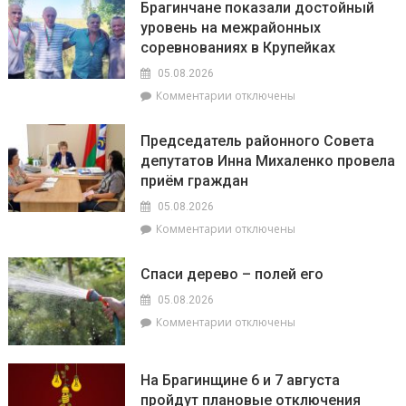
милиционеры
Брагинчане показали достойный
районном
Брагинщины
уровень на межрайонных
семинаре-
усиливают
соревнованиях в Крупейках
практикуме
профилактику
в
05.08.2026
ОАО
к
Комментарии
отключены
«Пераможнік»
записи
обсудили
Брагинчане
сев
Председатель районного Совета
показали
озимого
депутатов Инна Михаленко провела
достойный
рапса
приём граждан
уровень
на
05.08.2026
межрайонных
к
Комментарии
отключены
соревнованиях
записи
в
Председатель
Крупейках
Спаси дерево – полей его
районного
Совета
05.08.2026
депутатов
к
Комментарии
отключены
Инна
записи
Михаленко
Спаси
провела
дерево
На Брагинщине 6 и 7 августа
приём
–
пройдут плановые отключения
граждан