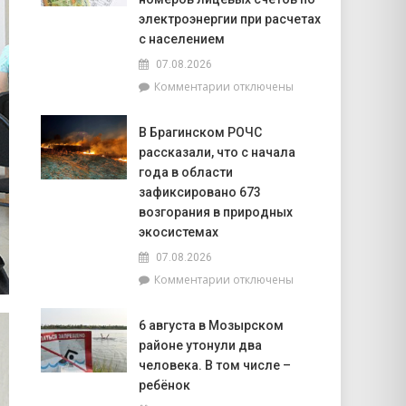
В
электроэнергии при расчетах
Брагинском
с населением
районе
07.08.2026
чествуют
лидеров
к
Комментарии
отключены
жатвы
записи
РУП
В Брагинском РОЧС
«Гомельэнерго»
рассказали, что с начала
сообщает
об
года в области
изменении
зафиксировано 673
номеров
возгорания в природных
лицевых
экосистемах
счетов
по
07.08.2026
электроэнергии
к
Комментарии
отключены
при
записи
расчетах
В
6 августа в Мозырском
с
Брагинском
населением
районе утонули два
РОЧС
рассказали,
человека. В том числе –
что
ребёнок
с