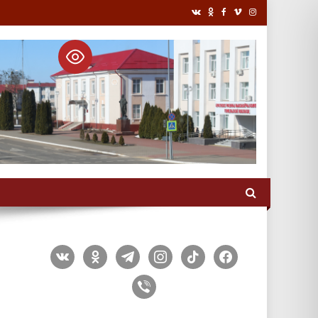
vkontakte
odnoklassniki
telegram
instagram
tiktok
facebook
viber