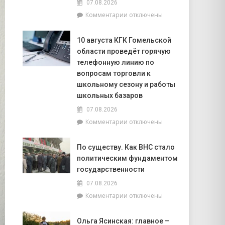
07.08.2026
начала
к
Комментарии
отключены
года
записи
в
6
области
10 августа КГК Гомельской
августа
зафиксировано
области проведёт горячую
в
673
Мозырском
телефонную линию по
возгорания
районе
в
вопросам торговли к
утонули
природных
школьному сезону и работы
два
экосистемах
школьных базаров
человека.
В
07.08.2026
том
к
Комментарии
отключены
числе
записи
–
10
По существу. Как ВНС стало
ребёнок
августа
политическим фундаментом
КГК
Гомельской
государственности
области
07.08.2026
проведёт
к
Комментарии
отключены
горячую
записи
телефонную
По
линию
Ольга Ясинская: главное –
существу.