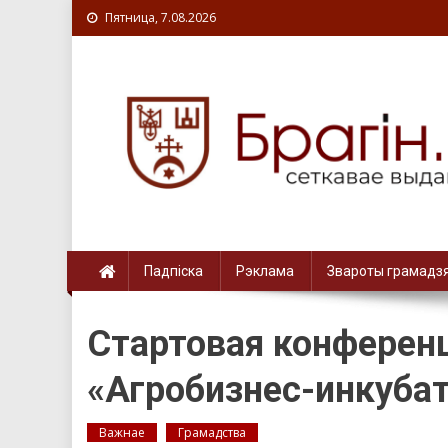
Пятница, 7.08.2026
Падпіска
Рэклама
Звароты грамадз
Стартовая конференц
«Агробизнес-инкубат
Важнае
Грамадства