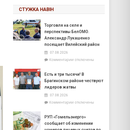
СТУЖКА НАВІН
Торговля на селе и
перспективы БелОМО.
Александр Лукашенко
посещает Вилейский район
07.08.2026
к
Комментарии
отключены
записи
Торговля
Есть и три тысячи! В
на
Брагинском районе чествуют
селе
и
лидеров жатвы
перспективы
07.08.2026
БелОМО.
к
Комментарии
отключены
Александр
записи
Лукашенко
Есть
посещает
РУП «Гомельэнерго»
и
Вилейский
сообщает об изменении
три
район
тысячи!
номеров лицевых счетов по