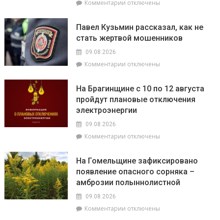
к
Комментарии
отключены
записи
В
Павел Кузьмин рассказал, как не
Брагине
стать жертвой мошенников
епископ
Леонид
09.08.2026
возглавил
к
Комментарии
отключены
праздничное
записи
богослужение
Павел
и
На Брагинщине с 10 по 12 августа
Кузьмин
освятил
пройдут плановые отключения
рассказал,
поклонный
электроэнергии
как
крест
не
и
09.08.2026
стать
колокольню
к
Комментарии
отключены
жертвой
Свято-
записи
мошенников
Никольского
На
На Гомельщине зафиксировано
храма
Брагинщине
появление опасного сорняка –
с
амброзии полыннолистной
10
по
09.08.2026
12
к
Комментарии
отключены
августа
записи
пройдут