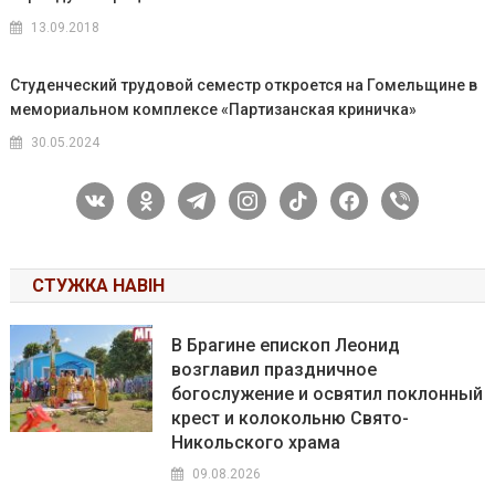
13.09.2018
Студенческий трудовой семестр откроется на Гомельщине в
мемориальном комплексе «Партизанская криничка»
30.05.2024
vkontakte
odnoklassniki
telegram
instagram
tiktok
facebook
viber
СТУЖКА НАВІН
В Брагине епископ Леонид
возглавил праздничное
богослужение и освятил поклонный
крест и колокольню Свято-
Никольского храма
09.08.2026