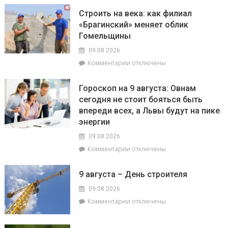
На
плановые
Строить на века: как филиал
Гомельщине
отключения
«Брагинский» меняет облик
зафиксировано
электроэнергии
Гомельщины
появление
опасного
09.08.2026
сорняка
к
Комментарии
отключены
–
записи
амброзии
Строить
полыннолистной
Гороскоп на 9 августа: Овнам
на
сегодня не стоит бояться быть
века:
впереди всех, а Львы будут на пике
как
филиал
энергии
«Брагинский»
09.08.2026
меняет
к
Комментарии
отключены
облик
записи
Гомельщины
Гороскоп
9 августа – День строителя
на
9
09.08.2026
августа:
к
Комментарии
отключены
Овнам
записи
сегодня
9
не