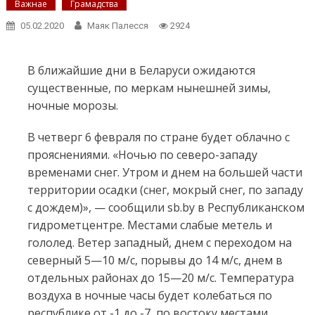
Важнае
Грамадства
05.02.2020
Маяк Палесся
2924
В ближайшие дни в Беларуси ожидаются
существенные, по меркам нынешней зимы,
ночные морозы.
В четверг 6 февраля по стране будет облачно с
прояснениями. «Ночью по северо-западу
временами снег. Утром и днем на большей части
территории осадки (снег, мокрый снег, по западу
с дождем)», — сообщили sb.by в Республиканском
гидрометцентре. Местами слабые метель и
гололед. Ветер западный, днем с переходом на
северный 5—10 м/с, порывы до 14 м/с, днем в
отдельных районах до 15—20 м/с. Температура
воздуха в ночные часы будет колебаться по
республике от -1 до -7, по востоку местами