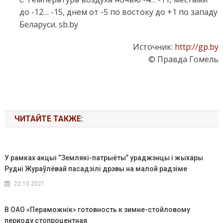
до -12… -15, днем от -5 по востоку до +1 по западу
Беларуси. sb.by
Источник:
http://gp.by
© Правда Гомель
ЧИТАЙТЕ ТАКЖЕ:
У рамках акцыі “Землякі-патрыёты” ураджэнцы і жыхары
Рудні Жураўлёвай пасадзілі дрэвы на малой радзіме
22.10.2021
В ОАО «Пераможнік» готовность к зимне-стойловому
периоду стопроцентная