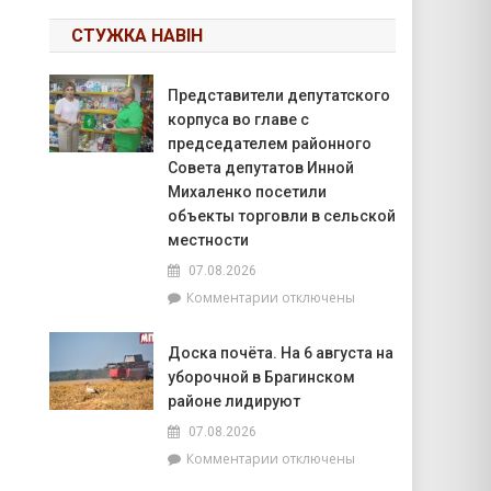
СТУЖКА НАВІН
Представители депутатского
корпуса во главе с
председателем районного
Совета депутатов Инной
Михаленко посетили
объекты торговли в сельской
местности
07.08.2026
к
Комментарии
отключены
записи
Представители
Доска почёта. На 6 августа на
депутатского
уборочной в Брагинском
корпуса
во
районе лидируют
главе
07.08.2026
с
к
Комментарии
отключены
председателем
записи
районного