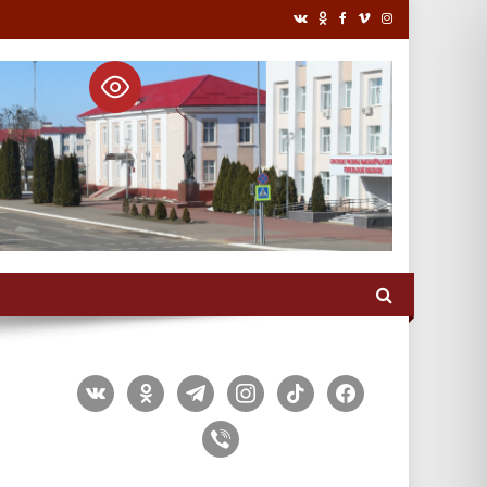
vkontakte
odnoklassniki
telegram
instagram
tiktok
facebook
viber