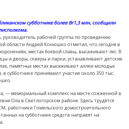
бликанском субботнике более Br1,3 млн, сообщили
лисполкома.
а, руководитель рабочей группы по проведению
ой области Андрей Конюшко отметил, что сегодня в
хоронениях, местах боевой славы, высаживают лес. В
цы и дворы, скверы и парки, устанавливают детские
елах, памятных местах высаживают аллеи молодых
 в субботнике принимают участие около 350 тыс.
юшко.
та, — мемориальный комплекс на месте сожженной в
вни Ола в Светлогорском районе. Здесь трудятся
РСМ, работники Гомельского домостроительного
отанных на субботнике средств направят на
а.