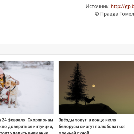
Источник:
http://gp.
© Правда Гоме
а 24 февраля: Скорпионам
Звёзды зовут: в конце июля
жно довериться интуиции,
белорусы смогут полюбоваться
стоит уделить внимание
оленьей луной