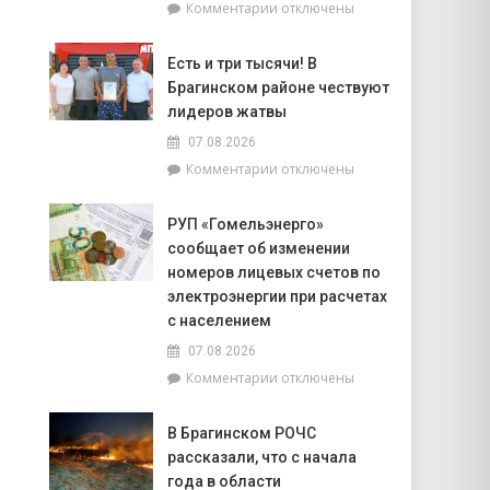
к
Комментарии
отключены
попасть
записи
на
Торговля
фестиваль
Есть и три тысячи! В
на
«Зов
Брагинском районе чествуют
селе
Полесья»
и
лидеров жатвы
перспективы
07.08.2026
БелОМО.
к
Комментарии
отключены
Александр
записи
Лукашенко
Есть
посещает
РУП «Гомельэнерго»
и
Вилейский
сообщает об изменении
три
район
тысячи!
номеров лицевых счетов по
В
электроэнергии при расчетах
Брагинском
с населением
районе
07.08.2026
чествуют
лидеров
к
Комментарии
отключены
жатвы
записи
РУП
В Брагинском РОЧС
«Гомельэнерго»
рассказали, что с начала
сообщает
об
года в области