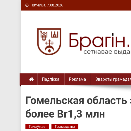
Пятница, 7.08.2026
Падпіска
Рэклама
Звароты грамадз
Гомельская область 
более Br1,3 млн
Галоўнае
Грамадства