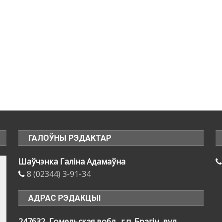
ГАЛОЎНЫ РЭДАКТАР
Шаўчэнка Галіна Адамаўна
8 (02344) 3-91-34
АДРАС РЭДАКЦЫІ
247632, Гомельская вобл., г.п. Брагін, вул.