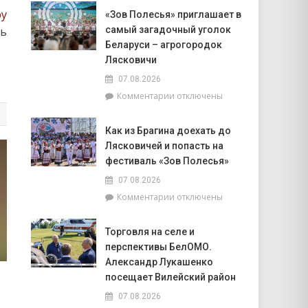
Доска
Совета
by
«Зов Полесья» приглашает в
почёта.
депутатов
ль
самый загадочный уголок
На
Инной
6
Беларуси – агрогородок
Михаленко
августа
Лясковичи
посетили
на
объекты
07.08.2026
уборочной
торговли
к
Комментарии
отключены
в
в
записи
Брагинском
сельской
«Зов
районе
местности
Как из Брагина доехать до
Полесья»
лидируют
Лясковичей и попасть на
приглашает
в
фестиваль «Зов Полесья»
самый
07.08.2026
загадочный
к
Комментарии
отключены
уголок
записи
Беларуси
Как
–
Торговля на селе и
из
агрогородок
перспективы БелОМО.
Брагина
Лясковичи
доехать
Александр Лукашенко
до
посещает Вилейский район
Лясковичей
07.08.2026
и