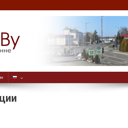
ян
иции