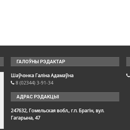
ГАЛОЎНЫ РЭДАКТАР
Шаўчэнка Галіна Адамаўна
8 (02344) 3-91-34
АДРАС РЭДАКЦЫІ
247632, Гомельская вобл., г.п. Брагін, вул.
Гагарына, 47