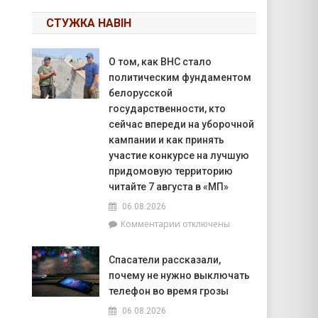
СТУЖКА НАВІН
О том, как ВНС стало
политическим фундаментом
белорусской
государственности, кто
сейчас впереди на уборочной
кампании и как принять
участие конкурсе на лучшую
придомовую территорию
читайте 7 августа в «МП»
06.08.2026
к
Комментарии
отключены
записи
О
Спасатели рассказали,
том,
почему не нужно выключать
как
ВНС
телефон во время грозы
стало
06.08.2026
политическим