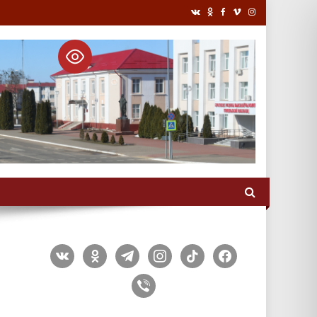
vkontakte
odnoklassniki
telegram
instagram
tiktok
facebook
viber