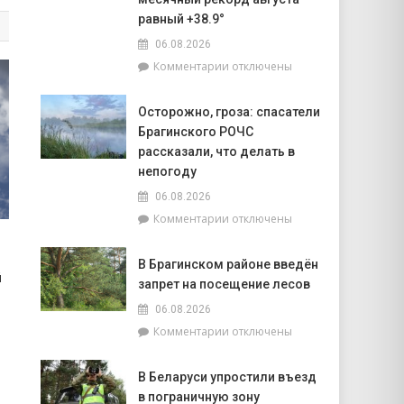
объектов
равный +38.9°
к
06.08.2026
началу
учебного
к
Комментарии
отключены
года
записи
Жара
Осторожно, гроза: спасатели
ставит
Брагинского РОЧС
рекорды.
На
рассказали, что делать в
метеостанции
непогоду
«Мозырь»
06.08.2026
побит
к
Комментарии
отключены
национальный
записи
месячный
Осторожно,
рекорд
В Брагинском районе введён
гроза:
августа
й
запрет на посещение лесов
спасатели
равный
Брагинского
+38.9°
06.08.2026
РОЧС
к
Комментарии
отключены
рассказали,
записи
что
В
делать
В Беларуси упростили въезд
Брагинском
в
в пограничную зону
районе