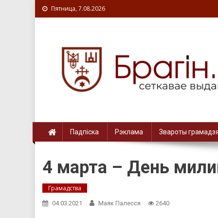
Пятница, 7.08.2026
Падпіска
Рэклама
Звароты грамадз
4 марта – День мил
Грамадства
04.03.2021
Маяк Палесся
2640