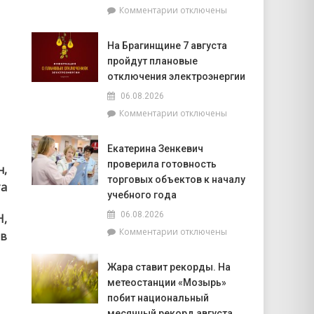
к
Комментарии
отключены
фундаментом
записи
белорусской
Спасатели
государственности,
На Брагинщине 7 августа
рассказали,
кто
пройдут плановые
почему
сейчас
не
отключения электроэнергии
впереди
нужно
на
06.08.2026
выключать
уборочной
к
Комментарии
отключены
телефон
кампании
записи
во
и
На
время
как
Екатерина Зенкевич
Брагинщине
грозы
принять
проверила готовность
7
н,
участие
августа
торговых объектов к началу
та
конкурсе
пройдут
учебного года
на
плановые
лучшую
06.08.2026
Н,
отключения
придомовую
к
Комментарии
отключены
электроэнергии
ов
территорию
записи
читайте
Екатерина
7
Жара ставит рекорды. На
Зенкевич
августа
метеостанции «Мозырь»
проверила
в
готовность
побит национальный
«МП»
торговых
месячный рекорд августа