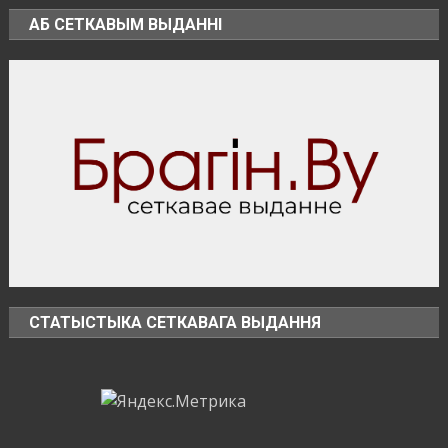
района
АБ СЕТКАВЫМ ВЫДАННІ
соответствует
установленным
нормативам
СТАТЫСТЫКА СЕТКАВАГА ВЫДАННЯ