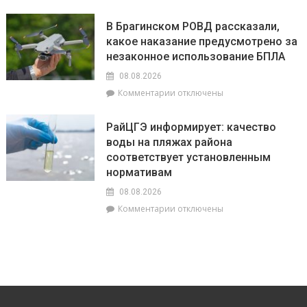
сегодня
9
не
августа
В Брагинском РОВД рассказали,
стоит
–
какое наказание предусмотрено за
бояться
День
быть
незаконное использование БПЛА
строителя
впереди
08.08.2026
всех,
к
Комментарии
отключены
а
записи
Львы
В
будут
РайЦГЭ информирует: качество
Брагинском
на
воды на пляжах района
РОВД
пике
соответствует установленным
рассказали,
энергии
какое
нормативам
наказание
08.08.2026
предусмотрено
к
Комментарии
отключены
за
записи
незаконное
РайЦГЭ
использование
информирует:
БПЛА
качество
воды
на
пляжах