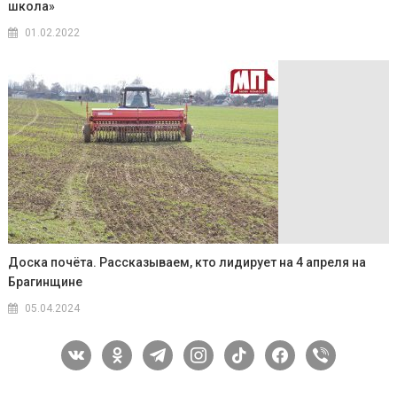
школа»
01.02.2022
Доска почёта. Рассказываем, кто лидирует на 4 апреля на
Брагинщине
05.04.2024
vkontakte
odnoklassniki
telegram
instagram
tiktok
facebook
viber