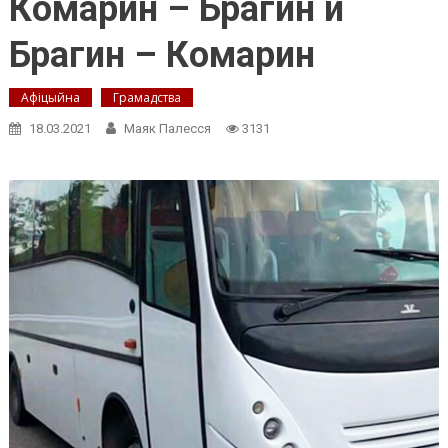
Комарин – Брагин и
Брагин – Комарин
Афіцыйна
Грамадства
18.03.2021
Маяк Палесся
3131