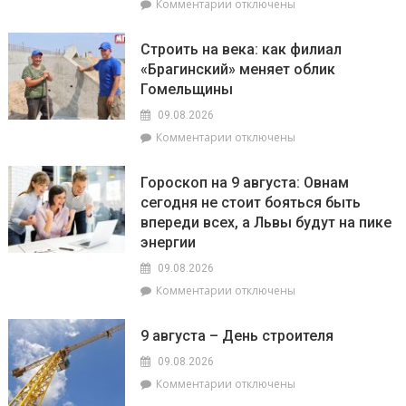
к
Комментарии
отключены
августа
записи
пройдут
На
плановые
Строить на века: как филиал
Гомельщине
отключения
«Брагинский» меняет облик
зафиксировано
электроэнергии
Гомельщины
появление
опасного
09.08.2026
сорняка
к
Комментарии
отключены
–
записи
амброзии
Строить
полыннолистной
Гороскоп на 9 августа: Овнам
на
сегодня не стоит бояться быть
века:
впереди всех, а Львы будут на пике
как
филиал
энергии
«Брагинский»
09.08.2026
меняет
к
Комментарии
отключены
облик
записи
Гомельщины
Гороскоп
9 августа – День строителя
на
9
09.08.2026
августа:
к
Комментарии
отключены
Овнам
записи