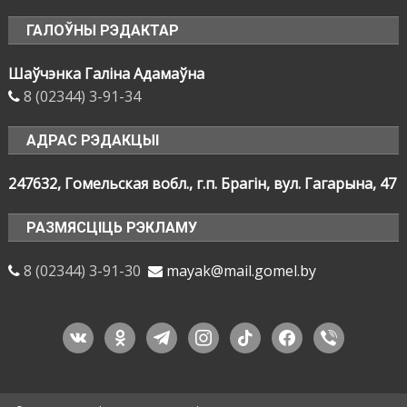
ГАЛОЎНЫ РЭДАКТАР
Шаўчэнка Галіна Адамаўна
8 (02344) 3-91-34
АДРАС РЭДАКЦЫІ
247632, Гомельская вобл., г.п. Брагін, вул. Гагарына, 47
РАЗМЯСЦІЦЬ РЭКЛАМУ
8 (02344) 3-91-30
mayak@mail.gomel.by
vkontakte
odnoklassniki
telegram
instagram
tiktok
facebook
viber