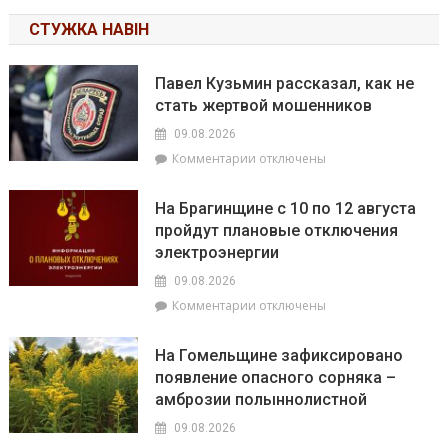
СТУЖКА НАВІН
Павел Кузьмин рассказал, как не
стать жертвой мошенников
09.08.2026
к
Комментарии
отключены
записи
Павел
На Брагинщине с 10 по 12 августа
Кузьмин
пройдут плановые отключения
рассказал,
электроэнергии
как
не
09.08.2026
стать
к
Комментарии
отключены
жертвой
записи
мошенников
На
На Гомельщине зафиксировано
Брагинщине
появление опасного сорняка –
с
амброзии полыннолистной
10
по
09.08.2026
12