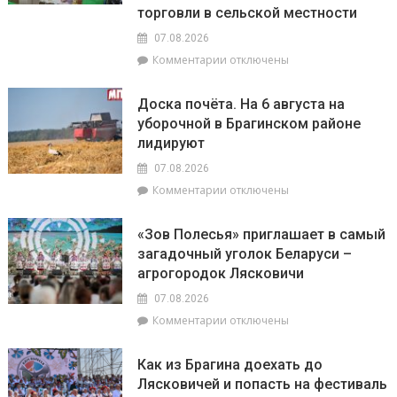
сегодня
территория
торговли в сельской местности
будут
2026
07.08.2026
особенно
года»
успешны
к
Комментарии
отключены
в
записи
искусстве,
Представители
Доска почёта. На 6 августа на
а
депутатского
уборочной в Брагинском районе
Рыбам
корпуса
лидируют
стоит
во
прислушаться
главе
07.08.2026
к
с
к
Комментарии
отключены
интуиции
председателем
записи
районного
Доска
Совета
«Зов Полесья» приглашает в самый
почёта.
депутатов
загадочный уголок Беларуси –
На
Инной
агрогородок Лясковичи
6
Михаленко
августа
посетили
07.08.2026
на
объекты
к
Комментарии
отключены
уборочной
торговли
записи
в
в
«Зов
Брагинском
сельской
Как из Брагина доехать до
Полесья»
районе
местности
Лясковичей и попасть на фестиваль
приглашает
лидируют