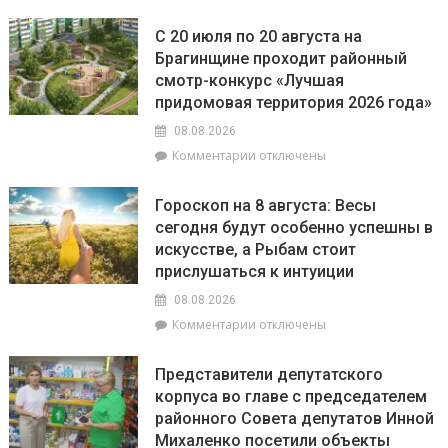
записи
РайЦГЭ
С 20 июля по 20 августа на
информирует:
Брагинщине проходит районный
качество
смотр-конкурс «Лучшая
воды
на
придомовая территория 2026 года»
пляжах
08.08.2026
района
к
Комментарии
отключены
соответствует
записи
установленным
С
нормативам
Гороскоп на 8 августа: Весы
20
сегодня будут особенно успешны в
июля
искусстве, а Рыбам стоит
по
20
прислушаться к интуиции
августа
08.08.2026
на
к
Комментарии
отключены
Брагинщине
записи
проходит
Гороскоп
районный
Представители депутатского
на
смотр-
корпуса во главе с председателем
8
конкурс
районного Совета депутатов Инной
августа:
«Лучшая
Весы
Михаленко посетили объекты
придомовая