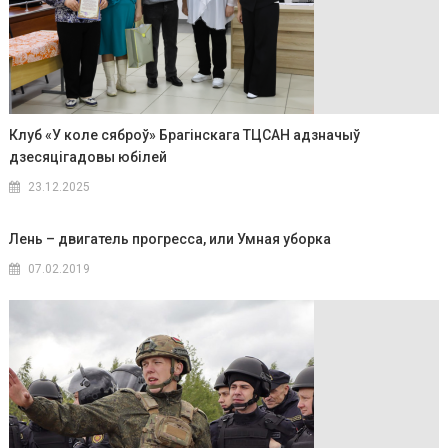
Клуб «У коле сяброў» Брагінскага ТЦСАН адзначыў
дзесяцігадовы юбілей
23.12.2025
Лень – двигатель прогресса, или Умная уборка
07.02.2019