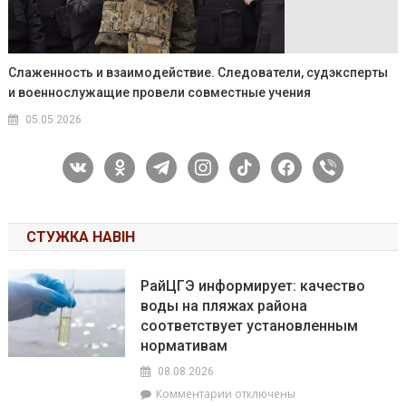
Слаженность и взаимодействие. Следователи, судэксперты
и военнослужащие провели совместные учения
05.05.2026
vkontakte
odnoklassniki
telegram
instagram
tiktok
facebook
viber
СТУЖКА НАВІН
РайЦГЭ информирует: качество
воды на пляжах района
соответствует установленным
нормативам
08.08.2026
к
Комментарии
отключены