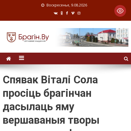
Воскресенье, 9.08.2026
Спявак Віталі Сола
просіць брагінчан
дасылаць яму
вершаваныя творы