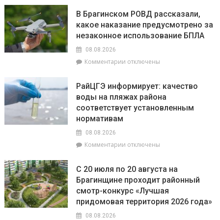
9
не
августа
В Брагинском РОВД рассказали,
стоит
–
какое наказание предусмотрено за
бояться
День
быть
незаконное использование БПЛА
строителя
впереди
08.08.2026
всех,
к
Комментарии
отключены
а
записи
Львы
В
будут
РайЦГЭ информирует: качество
Брагинском
на
воды на пляжах района
РОВД
пике
соответствует установленным
рассказали,
энергии
какое
нормативам
наказание
08.08.2026
предусмотрено
к
Комментарии
отключены
за
записи
незаконное
РайЦГЭ
использование
С 20 июля по 20 августа на
информирует:
БПЛА
Брагинщине проходит районный
качество
смотр-конкурс «Лучшая
воды
на
придомовая территория 2026 года»
пляжах
08.08.2026
района