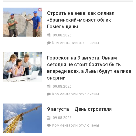
Строить на века: как филиал
«Брагинский»меняет облик
Гомельщины
09.08.2026
к
Комментарии
отключены
записи
Строить
Гороскоп на 9 августа: Овнам
на
сегодня не стоит бояться быть
века:
впереди всех, а Львы будут на пике
как
филиал
энергии
«Брагинский»меняет
09.08.2026
облик
к
Комментарии
отключены
Гомельщины
записи
Гороскоп
9 августа – День строителя
на
9
09.08.2026
августа:
к
Комментарии
отключены
Овнам
записи
сегодня