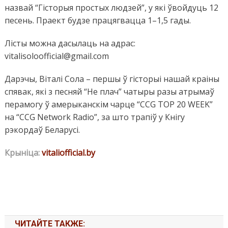
назвай “Гісторыя простых людзей”, у які ўвойдуць 12
песень. Праект будзе працягвацца 1–1,5 гады.
Лісты можна дасылаць на адрас:
vitalisoloofficial@gmail.com
Дарэчы, Віталі Сола – першы ў гісторыі нашай краіны
спявак, які з песняй “Не плач” чатыры разы атрымаў
перамогу ў амерыканскім чарце “CCG TOP 20 WEEK”
на “CCG Network Radio”, за што трапіў у Кнігу
рэкордаў Беларусі.
Крыніца:
vitaliofficial.by
ЧИТАЙТЕ ТАКЖЕ: