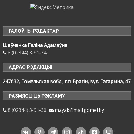
ГАЛОЎНЫ РЭДАКТАР
Шаўчэнка Галіна Адамаўна
8 (02344) 3-91-34
АДРАС РЭДАКЦЫІ
247632, Гомельская вобл., г.п. Брагін, вул. Гагарына, 47
РАЗМЯСЦІЦЬ РЭКЛАМУ
8 (02344) 3-91-30
mayak@mail.gomel.by
vkontakte
odnoklassniki
telegram
instagram
tiktok
facebook
viber