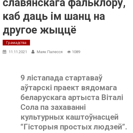
славянскага фальклору,
каб даць ім шанц на
другое жыццё
Грамадства
11.11.2021
Маяк Палесся
1089
9 лістапада стартаваў
аўтарскі праект вядомага
беларускага артыста Віталі
Сола па захаванні
культурных каштоўнасцей
“Гісторыя простых людзей”.