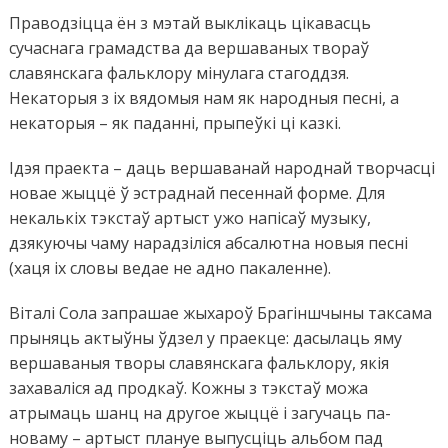
Праводзіцца ён з мэтай выклікаць цікавасць
сучаснага грамадства да вершаваных твораў
славянскага фальклору мінулага стагоддзя.
Некаторыя з іх вядомыя нам як народныя песні, а
некаторыя – як паданні, прыпеўкі ці казкі.
Ідэя праекта – даць вершаванай народнай творчасці
новае жыццё ў эстраднай песеннай форме. Для
некалькіх тэкстаў артыст ужо напісаў музыку,
дзякуючы чаму нарадзіліся абсалютна новыя песні
(хаця іх словы ведае не адно пакаленне).
Віталі Сола запрашае жыхароў Брагіншчыны таксама
прыняць актыўны ўдзел у праекце: дасылаць яму
вершаваныя творы славянскага фальклору, якія
захаваліся ад продкаў. Кожны з тэкстаў можа
атрымаць шанц на другое жыццё і загучаць па-
новаму – артыст плануе выпусціць альбом пад