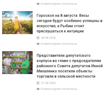
к
Комментарии
отключены
соответствует
записи
установленным
С
нормативам
Гороскоп на 8 августа: Весы
20
сегодня будут особенно успешны в
июля
искусстве, а Рыбам стоит
по
20
прислушаться к интуиции
августа
08.08.2026
на
к
Комментарии
отключены
Брагинщине
записи
проходит
Гороскоп
районный
Представители депутатского
на
смотр-
корпуса во главе с председателем
8
конкурс
районного Совета депутатов Инной
августа:
«Лучшая
Весы
Михаленко посетили объекты
придомовая
сегодня
территория
торговли в сельской местности
будут
2026
07.08.2026
особенно
года»
успешны
к
Комментарии
отключены
в
записи
искусстве,
Представители
а
депутатского