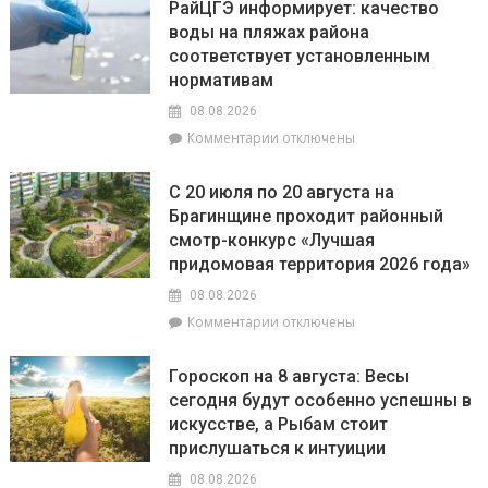
РайЦГЭ информирует: качество
Брагинском
воды на пляжах района
РОВД
соответствует установленным
рассказали,
какое
нормативам
наказание
08.08.2026
предусмотрено
к
Комментарии
отключены
за
записи
незаконное
РайЦГЭ
использование
С 20 июля по 20 августа на
информирует:
БПЛА
Брагинщине проходит районный
качество
смотр-конкурс «Лучшая
воды
на
придомовая территория 2026 года»
пляжах
08.08.2026
района
к
Комментарии
отключены
соответствует
записи
установленным
С
нормативам
Гороскоп на 8 августа: Весы
20
сегодня будут особенно успешны в
июля
искусстве, а Рыбам стоит
по
20
прислушаться к интуиции
августа
08.08.2026
на