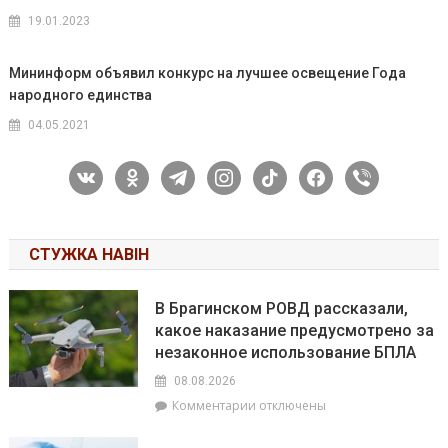
19.01.2023
Мининформ объявил конкурс на лучшее освещение Года
народного единства
04.05.2021
vkontakte
odnoklassniki
telegram
instagram
tiktok
facebook
viber
СТУЖКА НАВІН
В Брагинском РОВД рассказали,
какое наказание предусмотрено за
незаконное использование БПЛА
08.08.2026
к
Комментарии
отключены
записи
В