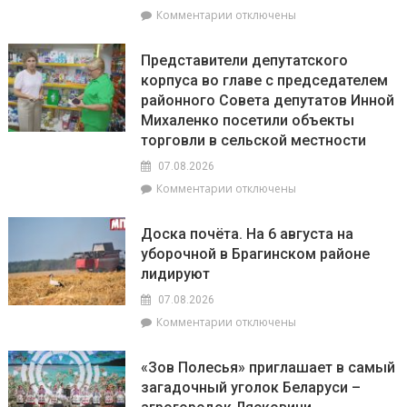
к
Комментарии
отключены
Брагинщине
записи
проходит
Гороскоп
районный
Представители депутатского
на
смотр-
корпуса во главе с председателем
8
конкурс
районного Совета депутатов Инной
августа:
«Лучшая
Весы
Михаленко посетили объекты
придомовая
сегодня
территория
торговли в сельской местности
будут
2026
07.08.2026
особенно
года»
успешны
к
Комментарии
отключены
в
записи
искусстве,
Представители
Доска почёта. На 6 августа на
а
депутатского
уборочной в Брагинском районе
Рыбам
корпуса
лидируют
стоит
во
прислушаться
главе
07.08.2026
к
с
к
Комментарии
отключены
интуиции
председателем
записи
районного
Доска
Совета
«Зов Полесья» приглашает в самый
почёта.
депутатов
загадочный уголок Беларуси –
На
Инной