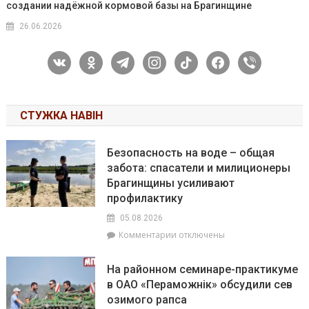
создании надёжной кормовой базы на Брагинщине
26.06.2026
vkontakte
odnoklassniki
telegram
instagram
tiktok
facebook
viber
СТУЖКА НАВІН
Безопасность на воде – общая
забота: спасатели и милиционеры
Брагинщины усиливают
профилактику
05.08.2026
к
Комментарии
отключены
записи
Безопасность
На районном семинаре-практикуме
на
в ОАО «Пераможнік» обсудили сев
воде
озимого рапса
–