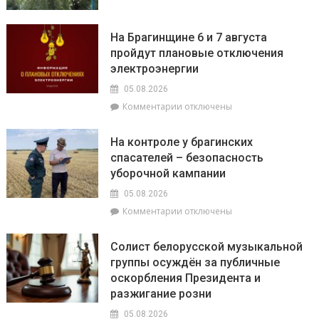
записи
Михаленко
Спаси
провела
дерево
На Брагинщине 6 и 7 августа
приём
–
пройдут плановые отключения
граждан
полей
электроэнергии
его
05.08.2026
к
Комментарии
отключены
записи
На
На контроле у брагинских
Брагинщине
спасателей – безопасность
6
уборочной кампании
и
7
05.08.2026
августа
к
Комментарии
отключены
пройдут
записи
плановые
На
отключения
Солист белорусской музыкальной
контроле
электроэнергии
группы осуждён за публичные
у
оскорбления Президента и
брагинских
спасателей
разжигание розни
–
05.08.2026
безопасность