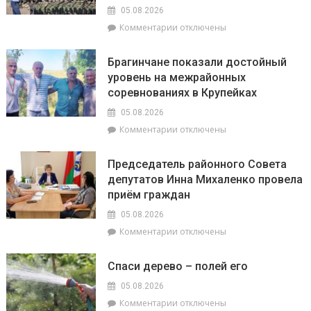
общая
05.08.2026
забота:
к
Комментарии
отключены
спасатели
записи
и
На
милиционеры
Брагинчане показали достойный
районном
Брагинщины
уровень на межрайонных
семинаре-
усиливают
соревнованиях в Крупейках
практикуме
профилактику
в
05.08.2026
ОАО
к
Комментарии
отключены
«Пераможнік»
записи
обсудили
Брагинчане
сев
Председатель районного Совета
показали
озимого
депутатов Инна Михаленко провела
достойный
рапса
приём граждан
уровень
на
05.08.2026
межрайонных
к
Комментарии
отключены
соревнованиях
записи
в
Председатель
Крупейках
Спаси дерево – полей его
районного
Совета
05.08.2026
депутатов
к
Комментарии
отключены
Инна