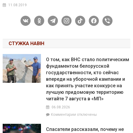
11.08.2019
vkontakte
odnoklassniki
telegram
instagram
tiktok
facebook
viber
СТУЖКА НАВІН
О том, как ВНС стало политическим
фундаментом белорусской
государственности, кто сейчас
впереди на уборочной кампании и
как принять участие конкурсе на
лучшую придомовую территорию
читайте 7 августа в «МП»
06.08.2026
к
Комментарии
отключены
записи
О
Спасатели рассказали, почему не
том,