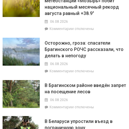
метеостанции «Мозырь» побит
7
проверила
августа
национальный месячный рекорд
готовность
в
торговых
августа равный +38.9°
«МП»
объектов
06.08.2026
к
к
Комментарии
отключены
началу
записи
учебного
Жара
года
Осторожно, гроза: спасатели
ставит
Брагинского РОЧС рассказали, что
рекорды.
делать в непогоду
На
метеостанции
06.08.2026
«Мозырь»
к
Комментарии
отключены
побит
записи
национальный
Осторожно,
месячный
В Брагинском районе введён запрет
гроза:
рекорд
на посещение лесов
спасатели
августа
Брагинского
равный
06.08.2026
РОЧС
+38.9°
к
Комментарии
отключены
рассказали,
записи
что
В
делать
В Беларуси упростили въезд в
Брагинском
в
пограничную зону
районе