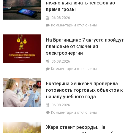
нужно выключать телефон во
как
время грозы
ВНС
стало
06.08.2026
политическим
к
Комментарии
отключены
фундаментом
записи
белорусской
Спасатели
государственности,
На Брагинщине 7 августа пройдут
рассказали,
кто
плановые отключения
почему
сейчас
электроэнергии
не
впереди
нужно
на
06.08.2026
выключать
уборочной
к
Комментарии
отключены
телефон
кампании
записи
во
и
На
время
как
Екатерина Зенкевич проверила
Брагинщине
грозы
принять
готовность торговых объектов к
7
участие
началу учебного года
августа
конкурсе
пройдут
на
06.08.2026
плановые
лучшую
к
Комментарии
отключены
отключения
придомовую
записи
электроэнергии
территорию
Екатерина
Жара ставит рекорды. На
читайте
Зенкевич