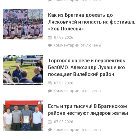
уборочной
торговли
записи
в
в
«Зов
Брагинском
сельской
Как из Брагина доехать до
Полесья»
районе
местности
Лясковичей и попасть на фестиваль
приглашает
лидируют
«Зов Полесья»
в
самый
07.08.2026
загадочный
к
Комментарии
отключены
уголок
записи
Беларуси
Как
–
Торговля на селе и перспективы
из
агрогородок
БелОМО. Александр Лукашенко
Брагина
Лясковичи
посещает Вилейский район
доехать
до
07.08.2026
Лясковичей
к
Комментарии
отключены
и
записи
попасть
Торговля
на
Есть и три тысячи! В Брагинском
на
фестиваль
районе чествуют лидеров жатвы
селе
«Зов
и
Полесья»
07.08.2026
перспективы
к
Комментарии
отключены
БелОМО.
записи
Александр