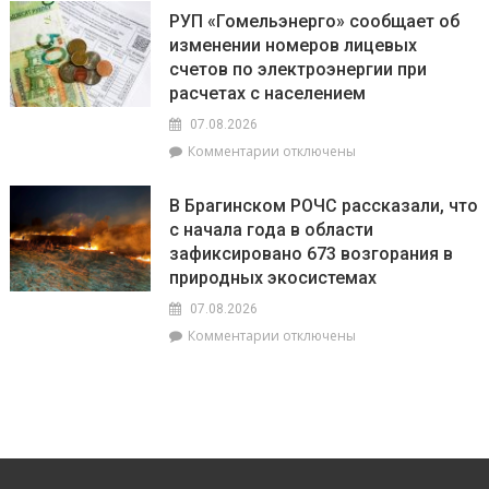
Есть
Лукашенко
РУП «Гомельэнерго» сообщает об
и
посещает
изменении номеров лицевых
три
Вилейский
счетов по электроэнергии при
тысячи!
район
В
расчетах с населением
Брагинском
07.08.2026
районе
к
Комментарии
отключены
чествуют
записи
лидеров
РУП
жатвы
В Брагинском РОЧС рассказали, что
«Гомельэнерго»
с начала года в области
сообщает
зафиксировано 673 возгорания в
об
изменении
природных экосистемах
номеров
07.08.2026
лицевых
к
Комментарии
отключены
счетов
записи
по
В
электроэнергии
Брагинском
при
РОЧС
расчетах
рассказали,
с
что
населением
с