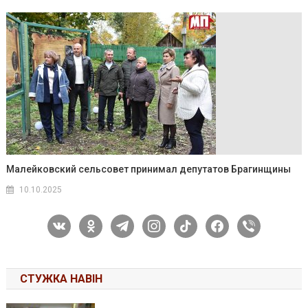
Малейковский сельсовет принимал депутатов Брагинщины
10.10.2025
vkontakte
odnoklassniki
telegram
instagram
tiktok
facebook
viber
СТУЖКА НАВІН