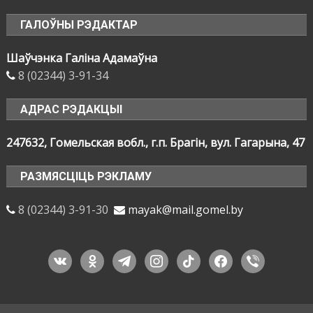
ГАЛОЎНЫ РЭДАКТАР
Шаўчэнка Галіна Адамаўна
8 (02344) 3-91-34
АДРАС РЭДАКЦЫІ
247632, Гомельская вобл., г.п. Брагін, вул. Гагарына, 47
РАЗМЯСЦІЦЬ РЭКЛАМУ
8 (02344) 3-91-30
mayak@mail.gomel.by
vkontakte
odnoklassniki
telegram
instagram
tiktok
facebook
viber