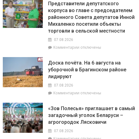
Представители депутатского
корпуса во главе с председателем
районного Совета депутатов Инной
Михаленко посетили объекты
торговли в сельской местности
07.08.2026
к
Комментарии
отключены
записи
Представители
Доска почёта. На 6 августа на
депутатского
уборочной в Брагинском районе
корпуса
лидируют
во
главе
07.08.2026
с
к
Комментарии
отключены
председателем
записи
районного
Доска
Совета
«Зов Полесья» приглашает в самый
почёта.
депутатов
загадочный уголок Беларуси –
На
Инной
агрогородок Лясковичи
6
Михаленко
августа
посетили
07.08.2026
на
объекты
к
Комментарии
отключены