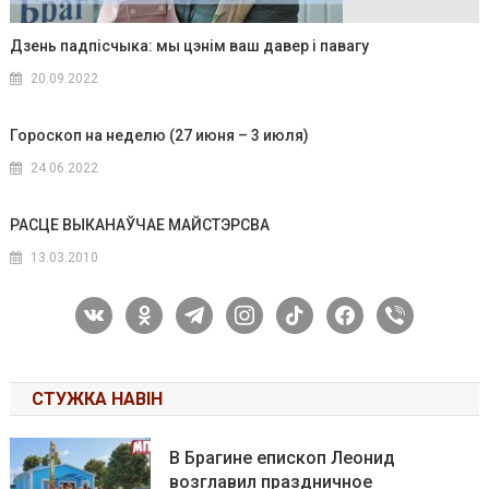
Дзень падпісчыка: мы цэнім ваш давер і павагу
20.09.2022
Гороскоп на неделю (27 июня – 3 июля)
24.06.2022
РАСЦЕ ВЫКАНАЎЧАЕ МАЙСТЭРСВА
13.03.2010
vkontakte
odnoklassniki
telegram
instagram
tiktok
facebook
viber
СТУЖКА НАВІН
В Брагине епископ Леонид
возглавил праздничное