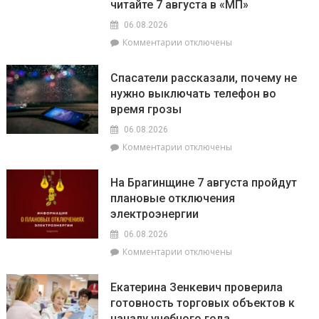
читайте 7 августа в «МП»
06.08.2026
к
Комментарии
отключены
записи
О
Спасатели рассказали, почему не
том,
нужно выключать телефон во
как
время грозы
ВНС
стало
06.08.2026
политическим
к
Комментарии
отключены
фундаментом
записи
белорусской
Спасатели
государственности,
На Брагинщине 7 августа пройдут
рассказали,
кто
плановые отключения
почему
сейчас
электроэнергии
не
впереди
нужно
на
06.08.2026
выключать
уборочной
к
Комментарии
отключены
телефон
кампании
записи
во
и
На
время
как
Екатерина Зенкевич проверила
Брагинщине
грозы
принять
готовность торговых объектов к
7
участие
началу учебного года
августа