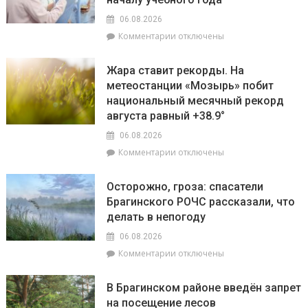
конкурсе
пройдут
на
06.08.2026
плановые
лучшую
к
Комментарии
отключены
отключения
придомовую
записи
электроэнергии
территорию
Екатерина
Жара ставит рекорды. На
читайте
Зенкевич
метеостанции «Мозырь» побит
7
проверила
августа
национальный месячный рекорд
готовность
в
торговых
августа равный +38.9°
«МП»
объектов
06.08.2026
к
к
Комментарии
отключены
началу
записи
учебного
Жара
года
Осторожно, гроза: спасатели
ставит
Брагинского РОЧС рассказали, что
рекорды.
делать в непогоду
На
метеостанции
06.08.2026
«Мозырь»
к
Комментарии
отключены
побит
записи
национальный
Осторожно,
месячный
В Брагинском районе введён запрет
гроза:
рекорд
на посещение лесов
спасатели