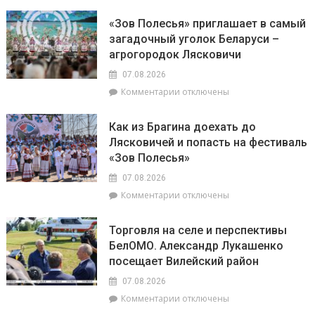
записи
районного
Доска
Совета
«Зов Полесья» приглашает в самый
почёта.
депутатов
загадочный уголок Беларуси –
На
Инной
агрогородок Лясковичи
6
Михаленко
августа
посетили
07.08.2026
на
объекты
к
Комментарии
отключены
уборочной
торговли
записи
в
в
«Зов
Брагинском
сельской
Как из Брагина доехать до
Полесья»
районе
местности
Лясковичей и попасть на фестиваль
приглашает
лидируют
«Зов Полесья»
в
самый
07.08.2026
загадочный
к
Комментарии
отключены
уголок
записи
Беларуси
Как
–
Торговля на селе и перспективы
из
агрогородок
БелОМО. Александр Лукашенко
Брагина
Лясковичи
посещает Вилейский район
доехать
до
07.08.2026
Лясковичей
к
Комментарии
отключены
и
записи
попасть