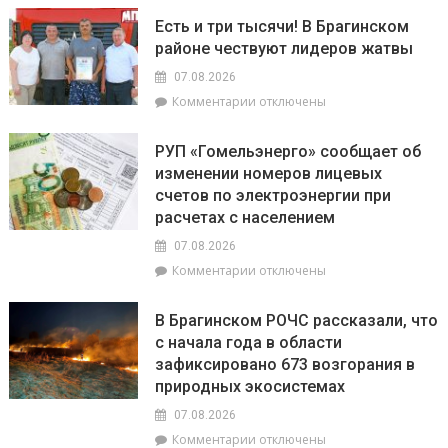
Торговля
на
Есть и три тысячи! В Брагинском
на
фестиваль
районе чествуют лидеров жатвы
селе
«Зов
и
Полесья»
07.08.2026
перспективы
к
Комментарии
отключены
БелОМО.
записи
Александр
Есть
Лукашенко
РУП «Гомельэнерго» сообщает об
и
посещает
изменении номеров лицевых
три
Вилейский
счетов по электроэнергии при
тысячи!
район
В
расчетах с населением
Брагинском
07.08.2026
районе
к
Комментарии
отключены
чествуют
записи
лидеров
РУП
жатвы
В Брагинском РОЧС рассказали, что
«Гомельэнерго»
с начала года в области
сообщает
зафиксировано 673 возгорания в
об
изменении
природных экосистемах
номеров
07.08.2026
лицевых
к
Комментарии
отключены
счетов