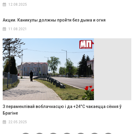
12.08.2025
Акции. Каникулы должны пройти без дыма и огня
11.08.2021
З пераменлівай воблачнасцю і да +24°C чакаецца сёння ў
Брагіне
22.05.2025