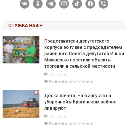
vkontakte
odnoklassniki
telegram
instagram
tiktok
facebook
viber
СТУЖКА НАВІН
Представители депутатского
корпуса во главе с председателем
районного Совета депутатов Инной
Михаленко посетили объекты
торговли в сельской местности
07.08.2026
к
Комментарии
отключены
записи
Представители
Доска почёта. На 6 августа на
депутатского
уборочной в Брагинском районе
корпуса
лидируют
во
главе
07.08.2026
с
к
Комментарии
отключены
председателем