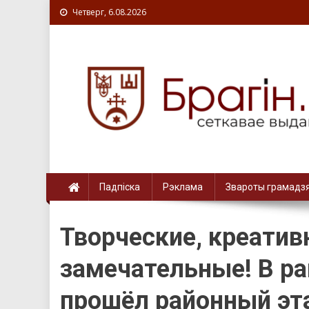
Четверг, 6.08.2026
Падпіска
Рэклама
Звароты грамадз
Творческие, креатив
замечательные! В р
прошёл районный эта