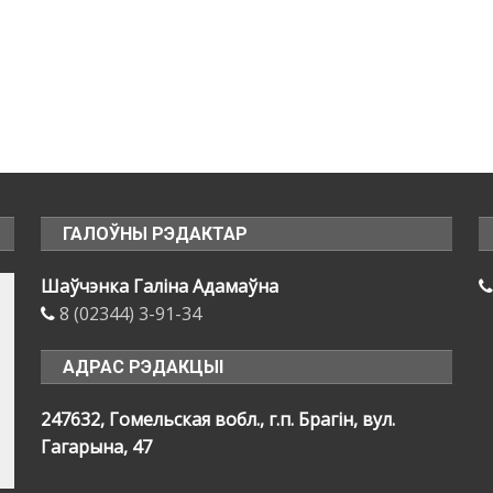
ГАЛОЎНЫ РЭДАКТАР
Шаўчэнка Галіна Адамаўна
8 (02344) 3-91-34
АДРАС РЭДАКЦЫІ
247632, Гомельская вобл., г.п. Брагін, вул.
Гагарына, 47