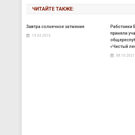
ЧИТАЙТЕ ТАКЖЕ:
Завтра солнечное затмение
Работники 
приняли уча
19.03.2015
общереспуб
«Чистый ле
08.10.2021