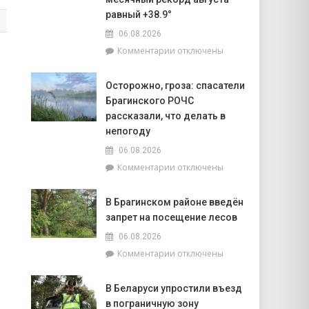
объектов
равный +38.9°
к
06.08.2026
началу
учебного
к
Комментарии
отключены
года
записи
Жара
Осторожно, гроза: спасатели
ставит
Брагинского РОЧС
рекорды.
На
рассказали, что делать в
метеостанции
непогоду
«Мозырь»
06.08.2026
побит
к
Комментарии
отключены
национальный
записи
месячный
Осторожно,
рекорд
В Брагинском районе введён
гроза:
августа
запрет на посещение лесов
спасатели
равный
Брагинского
+38.9°
06.08.2026
РОЧС
к
Комментарии
отключены
рассказали,
записи
что
В
делать
В Беларуси упростили въезд
Брагинском
в
в пограничную зону
районе