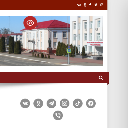
vkontakte
odnoklassniki
telegram
instagram
tiktok
facebook
viber