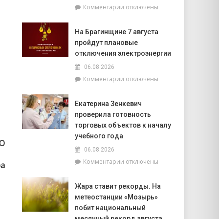
к
Комментарии
отключены
фундаментом
записи
белорусской
Спасатели
государственности,
На Брагинщине 7 августа
рассказали,
кто
пройдут плановые
почему
сейчас
не
отключения электроэнергии
впереди
нужно
на
06.08.2026
выключать
уборочной
к
Комментарии
отключены
телефон
кампании
записи
во
и
На
время
как
Екатерина Зенкевич
Брагинщине
грозы
принять
проверила готовность
7
участие
августа
торговых объектов к началу
конкурсе
пройдут
учебного года
на
О
плановые
лучшую
06.08.2026
отключения
придомовую
к
Комментарии
отключены
электроэнергии
ра
территорию
записи
читайте
Екатерина
7
Жара ставит рекорды. На
Зенкевич
августа
метеостанции «Мозырь»
проверила
в
готовность
побит национальный
«МП»
торговых
месячный рекорд августа