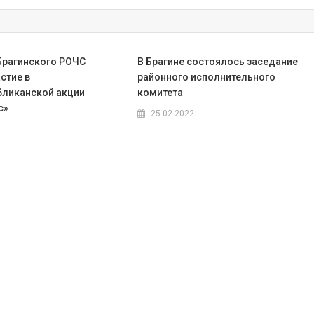
Брагинского РОЧС
В Брагине состоялось заседание
стие в
районного исполнительного
ликанской акции
комитета
с»
25.02.2022