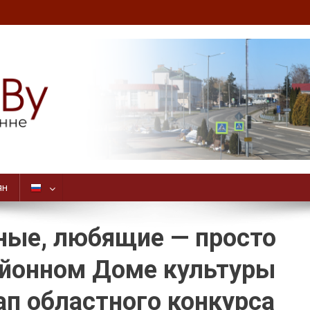
ян
ные, любящие — просто
айонном Доме культуры
п областного конкурса