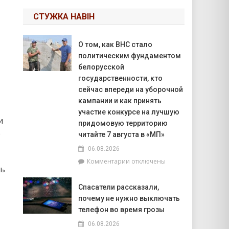
СТУЖКА НАВІН
О том, как ВНС стало
политическим фундаментом
белорусской
государственности, кто
сейчас впереди на уборочной
кампании и как принять
участие конкурсе на лучшую
и
придомовую территорию
е
читайте 7 августа в «МП»
06.08.2026
к
Комментарии
отключены
ть
записи
О
Спасатели рассказали,
том,
почему не нужно выключать
как
ВНС
телефон во время грозы
стало
06.08.2026
политическим