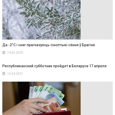
Да -2°C і снег прагназуюць сіноптыкі сёння ў Брагіне
14.02.2025
Республиканский субботник пройдет в Беларуси 17 апреля
13.04.2021