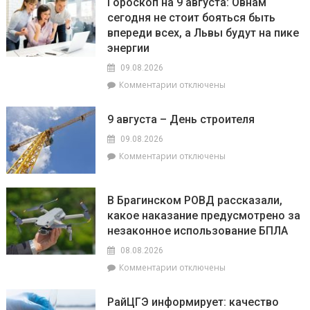
Гороскоп на 9 августа: Овнам
на
сегодня не стоит бояться быть
века:
впереди всех, а Львы будут на пике
как
филиал
энергии
«Брагинский»
09.08.2026
меняет
к
Комментарии
отключены
облик
записи
Гомельщины
Гороскоп
9 августа – День строителя
на
9
09.08.2026
августа:
к
Комментарии
отключены
Овнам
записи
сегодня
9
не
августа
В Брагинском РОВД рассказали,
стоит
–
какое наказание предусмотрено за
бояться
День
быть
незаконное использование БПЛА
строителя
впереди
08.08.2026
всех,
к
Комментарии
отключены
а
записи
Львы
В
будут
РайЦГЭ информирует: качество
Брагинском
на