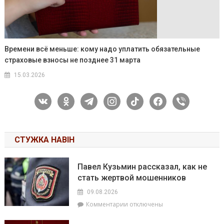
Времени всё меньше: кому надо уплатить обязательные
страховые взносы не позднее 31 марта
15.03.2026
vkontakte
odnoklassniki
telegram
instagram
tiktok
facebook
viber
СТУЖКА НАВІН
Павел Кузьмин рассказал, как не
стать жертвой мошенников
09.08.2026
к
Комментарии
отключены
записи
Павел