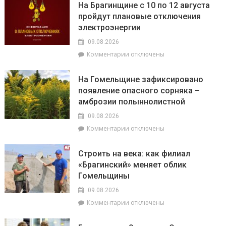
На Брагинщине с 10 по 12 августа
Кузьмин
пройдут плановые отключения
рассказал,
электроэнергии
как
не
09.08.2026
стать
к
Комментарии
отключены
жертвой
записи
мошенников
На
На Гомельщине зафиксировано
Брагинщине
появление опасного сорняка –
с
амброзии полыннолистной
10
по
09.08.2026
12
к
Комментарии
отключены
августа
записи
пройдут
На
плановые
Строить на века: как филиал
Гомельщине
отключения
«Брагинский» меняет облик
зафиксировано
электроэнергии
Гомельщины
появление
опасного
09.08.2026
сорняка
к
Комментарии
отключены
–
записи
амброзии
Строить
полыннолистной