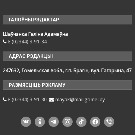
ГАЛОЎНЫ РЭДАКТАР
Шаўчэнка Галіна Адамаўна
8 (02344) 3-91-34
АДРАС РЭДАКЦЫІ
247632, Гомельская вобл., г.п. Брагін, вул. Гагарына, 47
РАЗМЯСЦІЦЬ РЭКЛАМУ
8 (02344) 3-91-30
mayak@mail.gomel.by
vkontakte
odnoklassniki
telegram
instagram
tiktok
facebook
viber