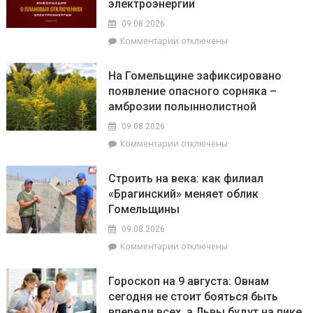
электроэнергии
как
крест
не
и
09.08.2026
стать
колокольню
к
Комментарии
отключены
жертвой
Свято-
записи
мошенников
Никольского
На
На Гомельщине зафиксировано
храма
Брагинщине
появление опасного сорняка –
с
амброзии полыннолистной
10
по
09.08.2026
12
к
Комментарии
отключены
августа
записи
пройдут
На
плановые
Строить на века: как филиал
Гомельщине
отключения
«Брагинский» меняет облик
зафиксировано
электроэнергии
Гомельщины
появление
опасного
09.08.2026
сорняка
к
Комментарии
отключены
–
записи
амброзии
Строить
полыннолистной
Гороскоп на 9 августа: Овнам
на
сегодня не стоит бояться быть
века:
впереди всех, а Львы будут на пике
как