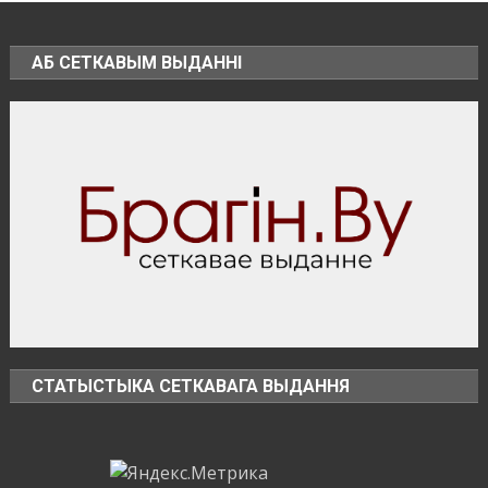
какое
наказание
предусмотрено
АБ СЕТКАВЫМ ВЫДАННІ
за
незаконное
использование
БПЛА
СТАТЫСТЫКА СЕТКАВАГА ВЫДАННЯ