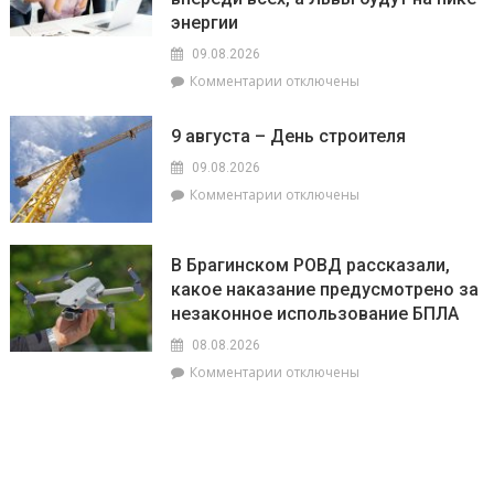
филиал
энергии
«Брагинский»
09.08.2026
меняет
к
Комментарии
отключены
облик
записи
Гомельщины
Гороскоп
9 августа – День строителя
на
9
09.08.2026
августа:
к
Комментарии
отключены
Овнам
записи
сегодня
9
не
августа
В Брагинском РОВД рассказали,
стоит
–
какое наказание предусмотрено за
бояться
День
быть
незаконное использование БПЛА
строителя
впереди
08.08.2026
всех,
к
Комментарии
отключены
а
записи
Львы
В
будут
Брагинском
на
РОВД
пике
рассказали,
энергии