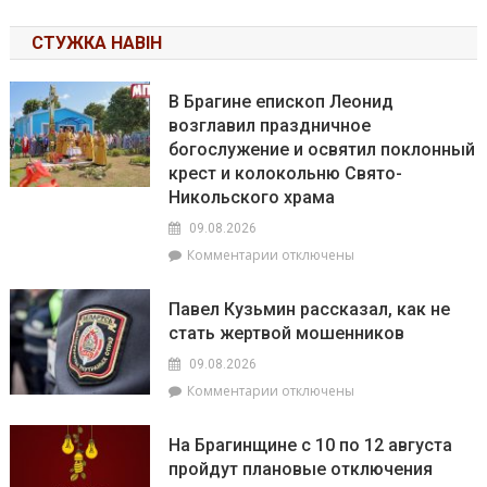
СТУЖКА НАВІН
В Брагине епископ Леонид
возглавил праздничное
богослужение и освятил поклонный
крест и колокольню Свято-
Никольского храма
09.08.2026
к
Комментарии
отключены
записи
В
Павел Кузьмин рассказал, как не
Брагине
стать жертвой мошенников
епископ
Леонид
09.08.2026
возглавил
к
Комментарии
отключены
праздничное
записи
богослужение
Павел
и
На Брагинщине с 10 по 12 августа
Кузьмин
освятил
пройдут плановые отключения
рассказал,
поклонный