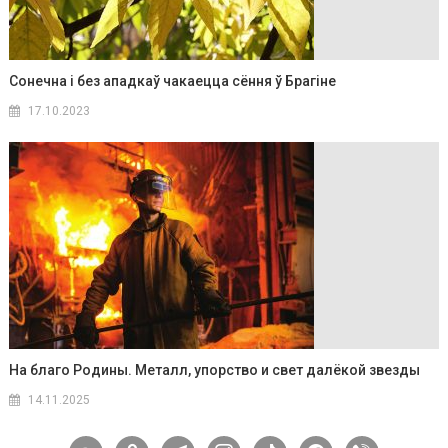
Сонечна і без ападкаў чакаецца сёння ў Брагіне
17.10.2023
На благо Родины. Металл, упорство и свет далёкой звезды
14.11.2025
vkontakte
odnoklassniki
telegram
instagram
tiktok
facebook
viber