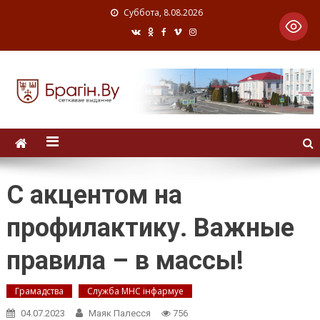
Суббота, 8.08.2026
С акцентом на
профилактику. Важные
правила – в массы!
Грамадства
Служба МНС інфармуе
04.07.2023
Маяк Палесся
756