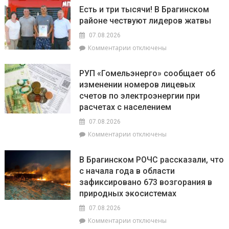
Торговля
на
Есть и три тысячи! В Брагинском
на
фестиваль
районе чествуют лидеров жатвы
селе
«Зов
и
Полесья»
07.08.2026
перспективы
к
Комментарии
отключены
БелОМО.
записи
Александр
Есть
Лукашенко
РУП «Гомельэнерго» сообщает об
и
посещает
изменении номеров лицевых
три
Вилейский
счетов по электроэнергии при
тысячи!
район
В
расчетах с населением
Брагинском
07.08.2026
районе
к
Комментарии
отключены
чествуют
записи
лидеров
РУП
жатвы
В Брагинском РОЧС рассказали, что
«Гомельэнерго»
с начала года в области
сообщает
зафиксировано 673 возгорания в
об
изменении
природных экосистемах
номеров
07.08.2026
лицевых
к
Комментарии
отключены
счетов