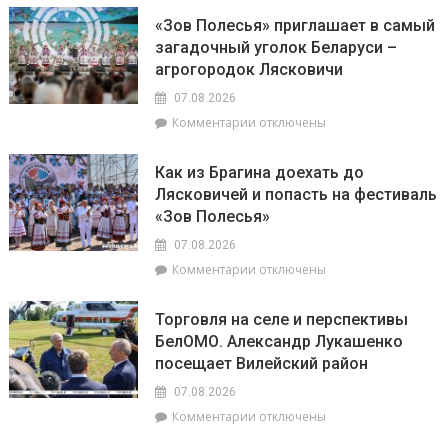
Доска
Совета
«Зов Полесья» приглашает в самый
почёта.
депутатов
загадочный уголок Беларуси –
На
Инной
агрогородок Лясковичи
6
Михаленко
августа
посетили
07.08.2026
на
объекты
к
Комментарии
отключены
уборочной
торговли
записи
в
в
«Зов
Брагинском
сельской
Как из Брагина доехать до
Полесья»
районе
местности
Лясковичей и попасть на фестиваль
приглашает
лидируют
«Зов Полесья»
в
самый
07.08.2026
загадочный
к
Комментарии
отключены
уголок
записи
Беларуси
Как
–
Торговля на селе и перспективы
из
агрогородок
БелОМО. Александр Лукашенко
Брагина
Лясковичи
посещает Вилейский район
доехать
до
07.08.2026
Лясковичей
к
Комментарии
отключены
и
записи
попасть