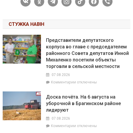
СТУЖКА НАВІН
Представители депутатского
корпуса во главе с председателем
районного Совета депутатов Инной
Михаленко посетили объекты
торговли в сельской местности
07.08.2026
к
Комментарии
отключены
записи
Представители
Доска почёта. На 6 августа на
депутатского
уборочной в Брагинском районе
корпуса
лидируют
во
главе
07.08.2026
с
к
Комментарии
отключены
председателем
записи
районного